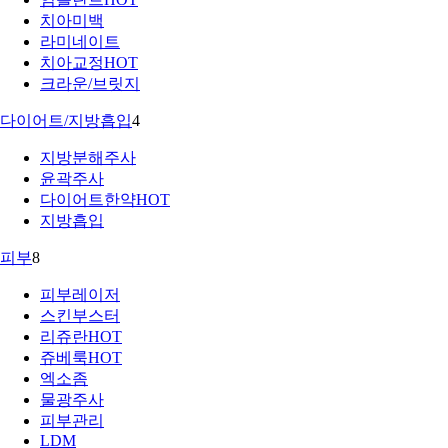
치아미백
라미네이트
치아교정
HOT
크라운/브릿지
다이어트/지방흡입
4
지방분해주사
윤곽주사
다이어트한약
HOT
지방흡입
피부
8
피부레이저
스킨부스터
리쥬란
HOT
쥬베룩
HOT
엑소좀
물광주사
피부관리
LDM