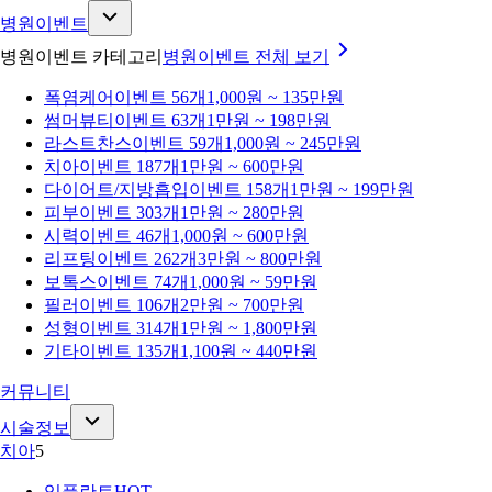
병원이벤트
병원이벤트 카테고리
병원이벤트
전체 보기
폭염케어
이벤트 56개
1,000원 ~ 135만원
썸머뷰티
이벤트 63개
1만원 ~ 198만원
라스트찬스
이벤트 59개
1,000원 ~ 245만원
치아
이벤트 187개
1만원 ~ 600만원
다이어트/지방흡입
이벤트 158개
1만원 ~ 199만원
피부
이벤트 303개
1만원 ~ 280만원
시력
이벤트 46개
1,000원 ~ 600만원
리프팅
이벤트 262개
3만원 ~ 800만원
보톡스
이벤트 74개
1,000원 ~ 59만원
필러
이벤트 106개
2만원 ~ 700만원
성형
이벤트 314개
1만원 ~ 1,800만원
기타
이벤트 135개
1,100원 ~ 440만원
커뮤니티
시술정보
치아
5
임플란트
HOT