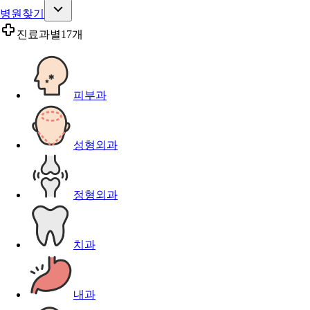
병원찾기
진료과별
17개
피부과
성형외과
정형외과
치과
내과