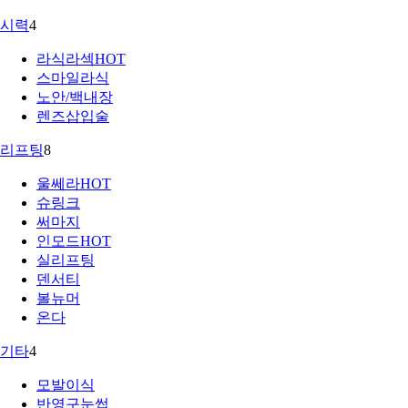
시력
4
라식라섹
HOT
스마일라식
노안/백내장
렌즈삽입술
리프팅
8
울쎄라
HOT
슈링크
써마지
인모드
HOT
실리프팅
덴서티
볼뉴머
온다
기타
4
모발이식
반영구눈썹