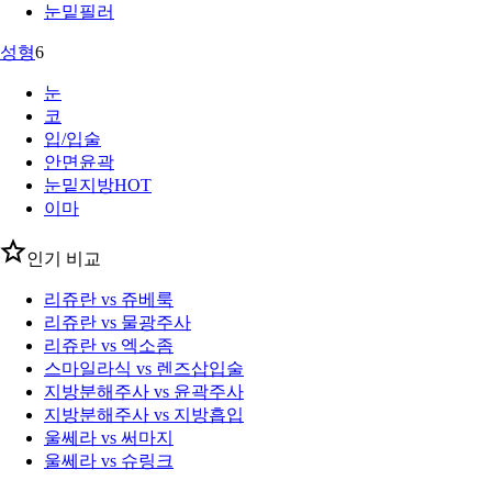
눈밑필러
성형
6
눈
코
입/입술
안면윤곽
눈밑지방
HOT
이마
인기 비교
리쥬란 vs 쥬베룩
리쥬란 vs 물광주사
리쥬란 vs 엑소좀
스마일라식 vs 렌즈삽입술
지방분해주사 vs 윤곽주사
지방분해주사 vs 지방흡입
울쎄라 vs 써마지
울쎄라 vs 슈링크