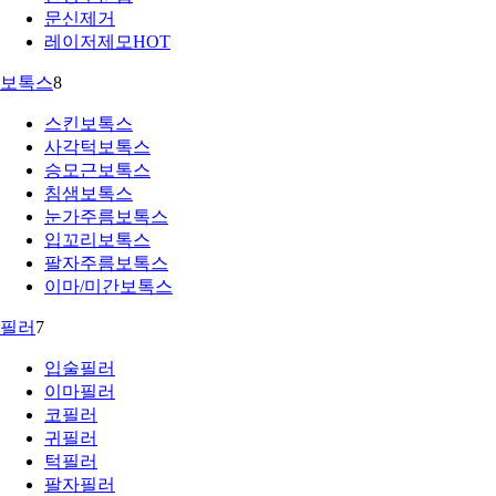
문신제거
레이저제모
HOT
보톡스
8
스킨보톡스
사각턱보톡스
승모근보톡스
침샘보톡스
눈가주름보톡스
입꼬리보톡스
팔자주름보톡스
이마/미간보톡스
필러
7
입술필러
이마필러
코필러
귀필러
턱필러
팔자필러