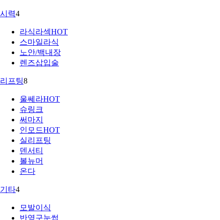
시력
4
라식라섹
HOT
스마일라식
노안/백내장
렌즈삽입술
리프팅
8
울쎄라
HOT
슈링크
써마지
인모드
HOT
실리프팅
덴서티
볼뉴머
온다
기타
4
모발이식
반영구눈썹