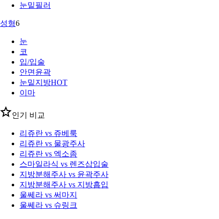
눈밑필러
성형
6
눈
코
입/입술
안면윤곽
눈밑지방
HOT
이마
인기 비교
리쥬란 vs 쥬베룩
리쥬란 vs 물광주사
리쥬란 vs 엑소좀
스마일라식 vs 렌즈삽입술
지방분해주사 vs 윤곽주사
지방분해주사 vs 지방흡입
울쎄라 vs 써마지
울쎄라 vs 슈링크