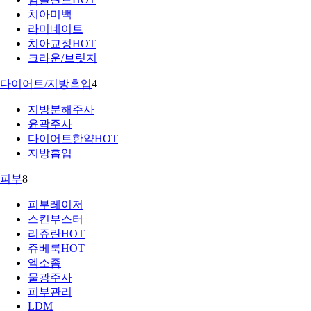
치아미백
라미네이트
치아교정
HOT
크라운/브릿지
다이어트/지방흡입
4
지방분해주사
윤곽주사
다이어트한약
HOT
지방흡입
피부
8
피부레이저
스킨부스터
리쥬란
HOT
쥬베룩
HOT
엑소좀
물광주사
피부관리
LDM