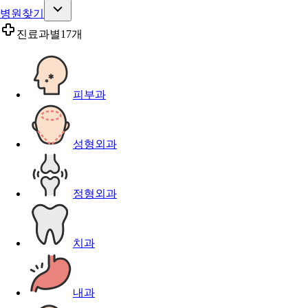
병원찾기
진료과별
17개
피부과
성형외과
정형외과
치과
내과