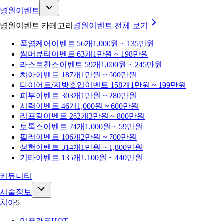
병원이벤트
병원이벤트 카테고리
병원이벤트
전체 보기
폭염케어
이벤트 56개
1,000원 ~ 135만원
썸머뷰티
이벤트 63개
1만원 ~ 198만원
라스트찬스
이벤트 59개
1,000원 ~ 245만원
치아
이벤트 187개
1만원 ~ 600만원
다이어트/지방흡입
이벤트 158개
1만원 ~ 199만원
피부
이벤트 303개
1만원 ~ 280만원
시력
이벤트 46개
1,000원 ~ 600만원
리프팅
이벤트 262개
3만원 ~ 800만원
보톡스
이벤트 74개
1,000원 ~ 59만원
필러
이벤트 106개
2만원 ~ 700만원
성형
이벤트 314개
1만원 ~ 1,800만원
기타
이벤트 135개
1,100원 ~ 440만원
커뮤니티
시술정보
치아
5
임플란트
HOT