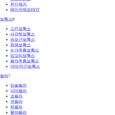
문신제거
레이저제모
HOT
보톡스
8
스킨보톡스
사각턱보톡스
승모근보톡스
침샘보톡스
눈가주름보톡스
입꼬리보톡스
팔자주름보톡스
이마/미간보톡스
필러
7
입술필러
이마필러
코필러
귀필러
턱필러
팔자필러