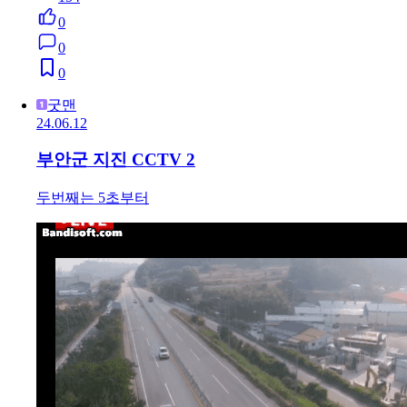
0
0
0
굿맨
24.06.12
부안군 지진 CCTV 2
두번째는 5초부터