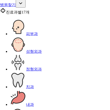
병원찾기
진료과별
17개
피부과
성형외과
정형외과
치과
내과