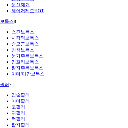
문신제거
레이저제모
HOT
보톡스
8
스킨보톡스
사각턱보톡스
승모근보톡스
침샘보톡스
눈가주름보톡스
입꼬리보톡스
팔자주름보톡스
이마/미간보톡스
필러
7
입술필러
이마필러
코필러
귀필러
턱필러
팔자필러