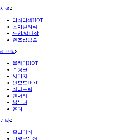
시력
4
라식라섹
HOT
스마일라식
노안/백내장
렌즈삽입술
리프팅
8
울쎄라
HOT
슈링크
써마지
인모드
HOT
실리프팅
덴서티
볼뉴머
온다
기타
4
모발이식
반영구눈썹