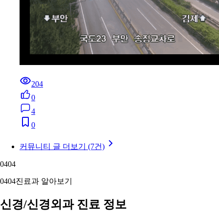
204
0
4
0
커뮤니티 글 더보기 (7건)
04
04
04
04
진료과 알아보기
신경/신경외과 진료 정보