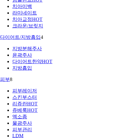
치아미백
라미네이트
치아교정
HOT
크라운/브릿지
다이어트/지방흡입
4
지방분해주사
윤곽주사
다이어트한약
HOT
지방흡입
피부
8
피부레이저
스킨부스터
리쥬란
HOT
쥬베룩
HOT
엑소좀
물광주사
피부관리
LDM