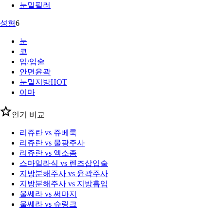
눈밑필러
성형
6
눈
코
입/입술
안면윤곽
눈밑지방
HOT
이마
인기 비교
리쥬란 vs 쥬베룩
리쥬란 vs 물광주사
리쥬란 vs 엑소좀
스마일라식 vs 렌즈삽입술
지방분해주사 vs 윤곽주사
지방분해주사 vs 지방흡입
울쎄라 vs 써마지
울쎄라 vs 슈링크