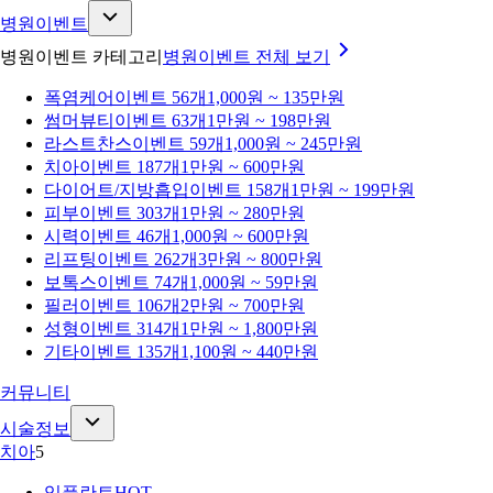
병원이벤트
병원이벤트 카테고리
병원이벤트
전체 보기
폭염케어
이벤트 56개
1,000원 ~ 135만원
썸머뷰티
이벤트 63개
1만원 ~ 198만원
라스트찬스
이벤트 59개
1,000원 ~ 245만원
치아
이벤트 187개
1만원 ~ 600만원
다이어트/지방흡입
이벤트 158개
1만원 ~ 199만원
피부
이벤트 303개
1만원 ~ 280만원
시력
이벤트 46개
1,000원 ~ 600만원
리프팅
이벤트 262개
3만원 ~ 800만원
보톡스
이벤트 74개
1,000원 ~ 59만원
필러
이벤트 106개
2만원 ~ 700만원
성형
이벤트 314개
1만원 ~ 1,800만원
기타
이벤트 135개
1,100원 ~ 440만원
커뮤니티
시술정보
치아
5
임플란트
HOT