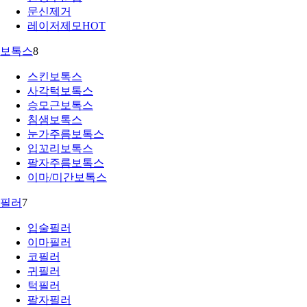
문신제거
레이저제모
HOT
보톡스
8
스킨보톡스
사각턱보톡스
승모근보톡스
침샘보톡스
눈가주름보톡스
입꼬리보톡스
팔자주름보톡스
이마/미간보톡스
필러
7
입술필러
이마필러
코필러
귀필러
턱필러
팔자필러