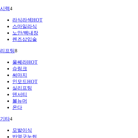
시력
4
라식라섹
HOT
스마일라식
노안/백내장
렌즈삽입술
리프팅
8
울쎄라
HOT
슈링크
써마지
인모드
HOT
실리프팅
덴서티
볼뉴머
온다
기타
4
모발이식
반영구눈썹