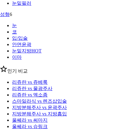
눈밑필러
성형
6
눈
코
입/입술
안면윤곽
눈밑지방
HOT
이마
인기 비교
리쥬란 vs 쥬베룩
리쥬란 vs 물광주사
리쥬란 vs 엑소좀
스마일라식 vs 렌즈삽입술
지방분해주사 vs 윤곽주사
지방분해주사 vs 지방흡입
울쎄라 vs 써마지
울쎄라 vs 슈링크