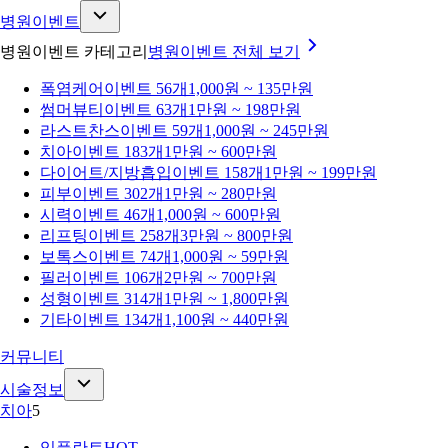
병원이벤트
병원이벤트 카테고리
병원이벤트
전체 보기
폭염케어
이벤트 56개
1,000원 ~ 135만원
썸머뷰티
이벤트 63개
1만원 ~ 198만원
라스트찬스
이벤트 59개
1,000원 ~ 245만원
치아
이벤트 183개
1만원 ~ 600만원
다이어트/지방흡입
이벤트 158개
1만원 ~ 199만원
피부
이벤트 302개
1만원 ~ 280만원
시력
이벤트 46개
1,000원 ~ 600만원
리프팅
이벤트 258개
3만원 ~ 800만원
보톡스
이벤트 74개
1,000원 ~ 59만원
필러
이벤트 106개
2만원 ~ 700만원
성형
이벤트 314개
1만원 ~ 1,800만원
기타
이벤트 134개
1,100원 ~ 440만원
커뮤니티
시술정보
치아
5
임플란트
HOT