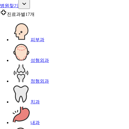
병원찾기
진료과별
17개
피부과
성형외과
정형외과
치과
내과