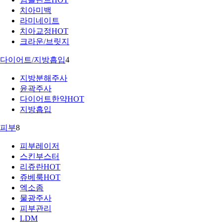
치아미백
라미네이트
치아교정
HOT
크라운/브릿지
다이어트/지방흡입
4
지방분해주사
윤곽주사
다이어트한약
HOT
지방흡입
피부
8
피부레이저
스킨부스터
리쥬란
HOT
쥬베룩
HOT
엑소좀
물광주사
피부관리
LDM