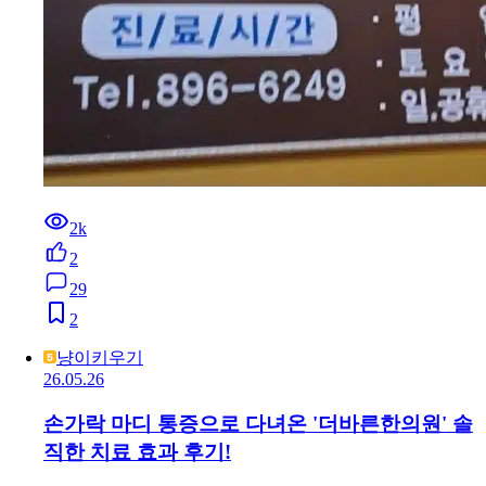
2k
2
29
2
냥이키우기
26.05.26
손가락 마디 통증으로 다녀온 '더바른한의원' 솔
직한 치료 효과 후기!