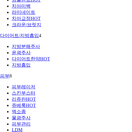
치아미백
라미네이트
치아교정
HOT
크라운/브릿지
다이어트/지방흡입
4
지방분해주사
윤곽주사
다이어트한약
HOT
지방흡입
피부
8
피부레이저
스킨부스터
리쥬란
HOT
쥬베룩
HOT
엑소좀
물광주사
피부관리
LDM