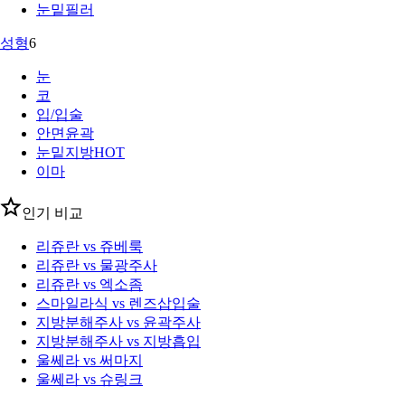
눈밑필러
성형
6
눈
코
입/입술
안면윤곽
눈밑지방
HOT
이마
인기 비교
리쥬란 vs 쥬베룩
리쥬란 vs 물광주사
리쥬란 vs 엑소좀
스마일라식 vs 렌즈삽입술
지방분해주사 vs 윤곽주사
지방분해주사 vs 지방흡입
울쎄라 vs 써마지
울쎄라 vs 슈링크