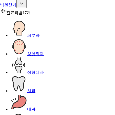
병원찾기
진료과별
17개
피부과
성형외과
정형외과
치과
내과