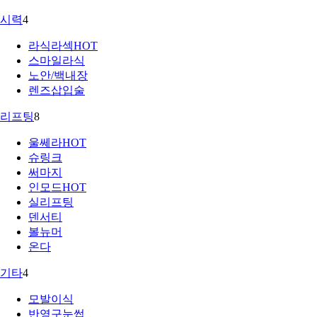
시력
4
라식라섹
HOT
스마일라식
노안/백내장
렌즈삽입술
리프팅
8
울쎄라
HOT
슈링크
써마지
인모드
HOT
실리프팅
덴서티
볼뉴머
온다
기타
4
모발이식
반영구눈썹