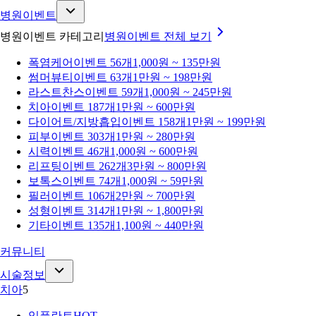
병원이벤트
병원이벤트 카테고리
병원이벤트
전체 보기
폭염케어
이벤트 56개
1,000원 ~ 135만원
썸머뷰티
이벤트 63개
1만원 ~ 198만원
라스트찬스
이벤트 59개
1,000원 ~ 245만원
치아
이벤트 187개
1만원 ~ 600만원
다이어트/지방흡입
이벤트 158개
1만원 ~ 199만원
피부
이벤트 303개
1만원 ~ 280만원
시력
이벤트 46개
1,000원 ~ 600만원
리프팅
이벤트 262개
3만원 ~ 800만원
보톡스
이벤트 74개
1,000원 ~ 59만원
필러
이벤트 106개
2만원 ~ 700만원
성형
이벤트 314개
1만원 ~ 1,800만원
기타
이벤트 135개
1,100원 ~ 440만원
커뮤니티
시술정보
치아
5
임플란트
HOT