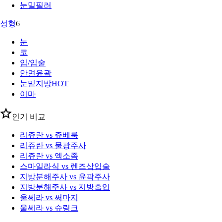
눈밑필러
성형
6
눈
코
입/입술
안면윤곽
눈밑지방
HOT
이마
인기 비교
리쥬란 vs 쥬베룩
리쥬란 vs 물광주사
리쥬란 vs 엑소좀
스마일라식 vs 렌즈삽입술
지방분해주사 vs 윤곽주사
지방분해주사 vs 지방흡입
울쎄라 vs 써마지
울쎄라 vs 슈링크