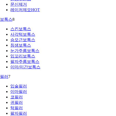
문신제거
레이저제모
HOT
보톡스
8
스킨보톡스
사각턱보톡스
승모근보톡스
침샘보톡스
눈가주름보톡스
입꼬리보톡스
팔자주름보톡스
이마/미간보톡스
필러
7
입술필러
이마필러
코필러
귀필러
턱필러
팔자필러