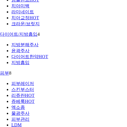
치아미백
라미네이트
치아교정
HOT
크라운/브릿지
다이어트/지방흡입
4
지방분해주사
윤곽주사
다이어트한약
HOT
지방흡입
피부
8
피부레이저
스킨부스터
리쥬란
HOT
쥬베룩
HOT
엑소좀
물광주사
피부관리
LDM