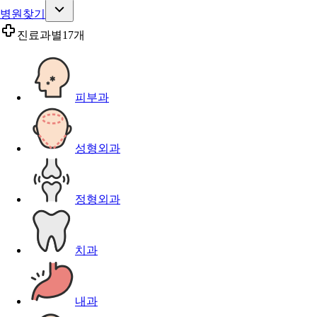
병원찾기
진료과별
17개
피부과
성형외과
정형외과
치과
내과