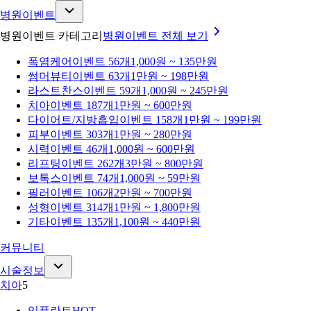
병원이벤트
병원이벤트 카테고리
병원이벤트
전체 보기
폭염케어
이벤트 56개
1,000원 ~ 135만원
썸머뷰티
이벤트 63개
1만원 ~ 198만원
라스트찬스
이벤트 59개
1,000원 ~ 245만원
치아
이벤트 187개
1만원 ~ 600만원
다이어트/지방흡입
이벤트 158개
1만원 ~ 199만원
피부
이벤트 303개
1만원 ~ 280만원
시력
이벤트 46개
1,000원 ~ 600만원
리프팅
이벤트 262개
3만원 ~ 800만원
보톡스
이벤트 74개
1,000원 ~ 59만원
필러
이벤트 106개
2만원 ~ 700만원
성형
이벤트 314개
1만원 ~ 1,800만원
기타
이벤트 135개
1,100원 ~ 440만원
커뮤니티
시술정보
치아
5
임플란트
HOT