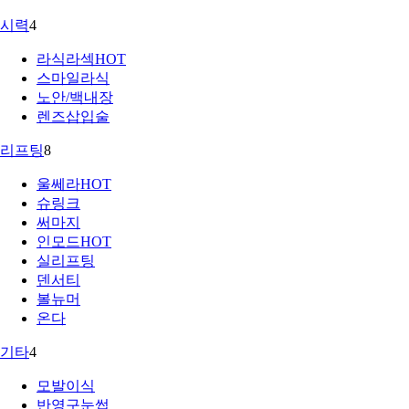
시력
4
라식라섹
HOT
스마일라식
노안/백내장
렌즈삽입술
리프팅
8
울쎄라
HOT
슈링크
써마지
인모드
HOT
실리프팅
덴서티
볼뉴머
온다
기타
4
모발이식
반영구눈썹