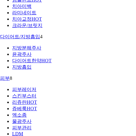
치아미백
라미네이트
치아교정
HOT
크라운/브릿지
다이어트/지방흡입
4
지방분해주사
윤곽주사
다이어트한약
HOT
지방흡입
피부
8
피부레이저
스킨부스터
리쥬란
HOT
쥬베룩
HOT
엑소좀
물광주사
피부관리
LDM