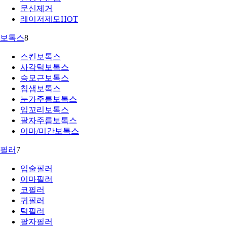
문신제거
레이저제모
HOT
보톡스
8
스킨보톡스
사각턱보톡스
승모근보톡스
침샘보톡스
눈가주름보톡스
입꼬리보톡스
팔자주름보톡스
이마/미간보톡스
필러
7
입술필러
이마필러
코필러
귀필러
턱필러
팔자필러