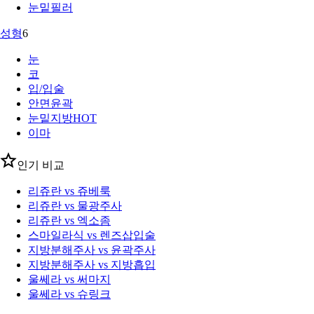
눈밑필러
성형
6
눈
코
입/입술
안면윤곽
눈밑지방
HOT
이마
인기 비교
리쥬란 vs 쥬베룩
리쥬란 vs 물광주사
리쥬란 vs 엑소좀
스마일라식 vs 렌즈삽입술
지방분해주사 vs 윤곽주사
지방분해주사 vs 지방흡입
울쎄라 vs 써마지
울쎄라 vs 슈링크