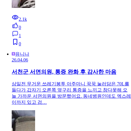
2.1k
0
1
0
유니나
26.04.06
서천군 서면의원, 통증 완화 후 감사한 마음
삼일전 무거운 쓰레기봉투 아주마니 꾹꾹 눌러담은 70L를
들다가 갑자기 오른쪽 옆구리 통증을 느끼고 참다못해 오
늘 가까운 서면의원을 방문했어요. 동네병원인데도 엑스레
이까지 있고 검…