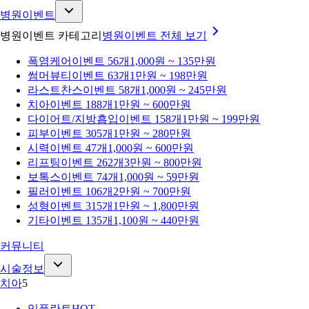
병원이벤트
병원이벤트 카테고리
병원이벤트
전체 보기
폭염케어
이벤트 56개
1,000원 ~ 135만원
썸머뷰티
이벤트 63개
1만원 ~ 198만원
라스트찬스
이벤트 58개
1,000원 ~ 245만원
치아
이벤트 188개
1만원 ~ 600만원
다이어트/지방흡입
이벤트 158개
1만원 ~ 199만원
피부
이벤트 305개
1만원 ~ 280만원
시력
이벤트 47개
1,000원 ~ 600만원
리프팅
이벤트 262개
3만원 ~ 800만원
보톡스
이벤트 74개
1,000원 ~ 59만원
필러
이벤트 106개
2만원 ~ 700만원
성형
이벤트 315개
1만원 ~ 1,800만원
기타
이벤트 135개
1,100원 ~ 440만원
커뮤니티
시술정보
치아
5
임플란트
HOT