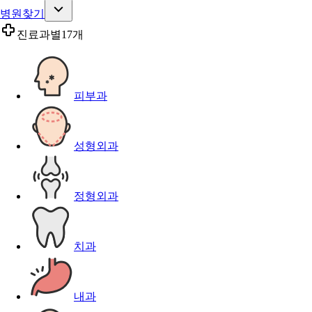
병원찾기
진료과별
17개
피부과
성형외과
정형외과
치과
내과