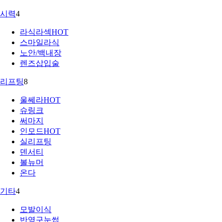
시력
4
라식라섹
HOT
스마일라식
노안/백내장
렌즈삽입술
리프팅
8
울쎄라
HOT
슈링크
써마지
인모드
HOT
실리프팅
덴서티
볼뉴머
온다
기타
4
모발이식
반영구눈썹