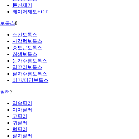
문신제거
레이저제모
HOT
보톡스
8
스킨보톡스
사각턱보톡스
승모근보톡스
침샘보톡스
눈가주름보톡스
입꼬리보톡스
팔자주름보톡스
이마/미간보톡스
필러
7
입술필러
이마필러
코필러
귀필러
턱필러
팔자필러