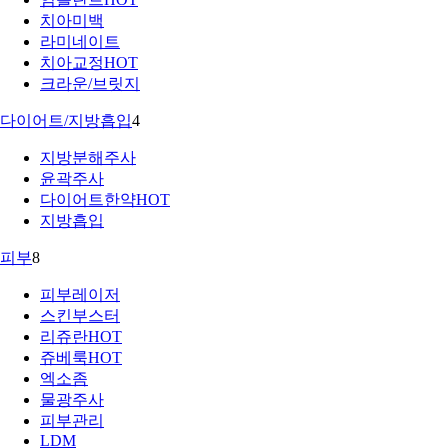
치아미백
라미네이트
치아교정
HOT
크라운/브릿지
다이어트/지방흡입
4
지방분해주사
윤곽주사
다이어트한약
HOT
지방흡입
피부
8
피부레이저
스킨부스터
리쥬란
HOT
쥬베룩
HOT
엑소좀
물광주사
피부관리
LDM