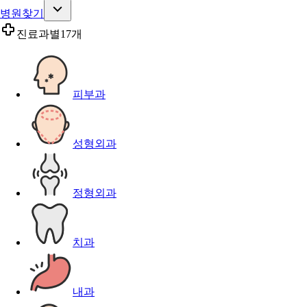
병원찾기
진료과별
17개
피부과
성형외과
정형외과
치과
내과