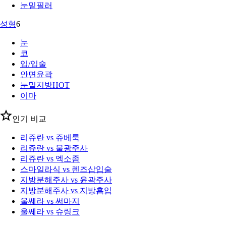
눈밑필러
성형
6
눈
코
입/입술
안면윤곽
눈밑지방
HOT
이마
인기 비교
리쥬란 vs 쥬베룩
리쥬란 vs 물광주사
리쥬란 vs 엑소좀
스마일라식 vs 렌즈삽입술
지방분해주사 vs 윤곽주사
지방분해주사 vs 지방흡입
울쎄라 vs 써마지
울쎄라 vs 슈링크