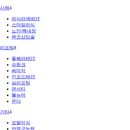
시력
4
라식라섹
HOT
스마일라식
노안/백내장
렌즈삽입술
리프팅
8
울쎄라
HOT
슈링크
써마지
인모드
HOT
실리프팅
덴서티
볼뉴머
온다
기타
4
모발이식
반영구눈썹