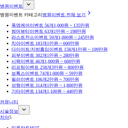
병원이벤트
병원이벤트 카테고리
병원이벤트
전체 보기
폭염케어
이벤트 56개
1,000원 ~ 135만원
썸머뷰티
이벤트 63개
1만원 ~ 198만원
라스트찬스
이벤트 59개
1,000원 ~ 245만원
치아
이벤트 183개
1만원 ~ 600만원
다이어트/지방흡입
이벤트 158개
1만원 ~ 199만원
피부
이벤트 302개
1만원 ~ 280만원
시력
이벤트 46개
1,000원 ~ 600만원
리프팅
이벤트 258개
3만원 ~ 800만원
보톡스
이벤트 74개
1,000원 ~ 59만원
필러
이벤트 106개
2만원 ~ 700만원
성형
이벤트 314개
1만원 ~ 1,800만원
기타
이벤트 134개
1,100원 ~ 440만원
커뮤니티
시술정보
치아
5
임플란트
HOT