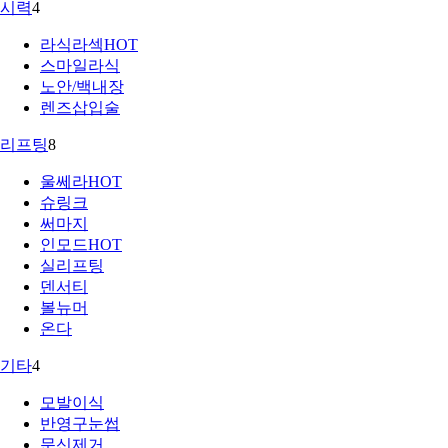
시력
4
라식라섹
HOT
스마일라식
노안/백내장
렌즈삽입술
리프팅
8
울쎄라
HOT
슈링크
써마지
인모드
HOT
실리프팅
덴서티
볼뉴머
온다
기타
4
모발이식
반영구눈썹
문신제거