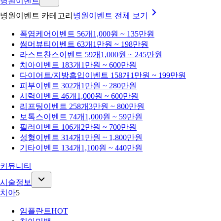
병원이벤트
병원이벤트 카테고리
병원이벤트
전체 보기
폭염케어
이벤트 56개
1,000원 ~ 135만원
썸머뷰티
이벤트 63개
1만원 ~ 198만원
라스트찬스
이벤트 59개
1,000원 ~ 245만원
치아
이벤트 183개
1만원 ~ 600만원
다이어트/지방흡입
이벤트 158개
1만원 ~ 199만원
피부
이벤트 302개
1만원 ~ 280만원
시력
이벤트 46개
1,000원 ~ 600만원
리프팅
이벤트 258개
3만원 ~ 800만원
보톡스
이벤트 74개
1,000원 ~ 59만원
필러
이벤트 106개
2만원 ~ 700만원
성형
이벤트 314개
1만원 ~ 1,800만원
기타
이벤트 134개
1,100원 ~ 440만원
커뮤니티
시술정보
치아
5
임플란트
HOT