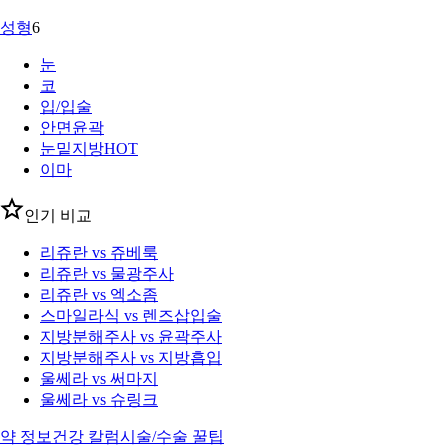
성형
6
눈
코
입/입술
안면윤곽
눈밑지방
HOT
이마
인기 비교
리쥬란 vs 쥬베룩
리쥬란 vs 물광주사
리쥬란 vs 엑소좀
스마일라식 vs 렌즈삽입술
지방분해주사 vs 윤곽주사
지방분해주사 vs 지방흡입
울쎄라 vs 써마지
울쎄라 vs 슈링크
약 정보
건강 칼럼
시술/수술 꿀팁