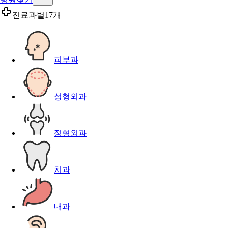
진료과별
17개
피부과
성형외과
정형외과
치과
내과