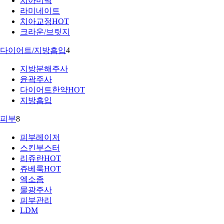
치아미백
라미네이트
치아교정
HOT
크라운/브릿지
다이어트/지방흡입
4
지방분해주사
윤곽주사
다이어트한약
HOT
지방흡입
피부
8
피부레이저
스킨부스터
리쥬란
HOT
쥬베룩
HOT
엑소좀
물광주사
피부관리
LDM