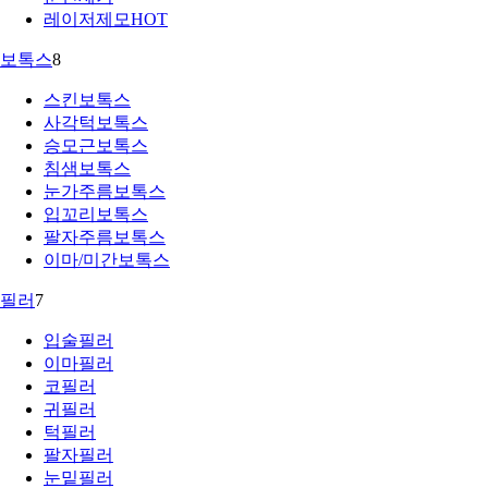
레이저제모
HOT
보톡스
8
스킨보톡스
사각턱보톡스
승모근보톡스
침샘보톡스
눈가주름보톡스
입꼬리보톡스
팔자주름보톡스
이마/미간보톡스
필러
7
입술필러
이마필러
코필러
귀필러
턱필러
팔자필러
눈밑필러