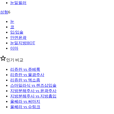
눈밑필러
성형
6
눈
코
입/입술
안면윤곽
눈밑지방
HOT
이마
인기 비교
리쥬란 vs 쥬베룩
리쥬란 vs 물광주사
리쥬란 vs 엑소좀
스마일라식 vs 렌즈삽입술
지방분해주사 vs 윤곽주사
지방분해주사 vs 지방흡입
울쎄라 vs 써마지
울쎄라 vs 슈링크