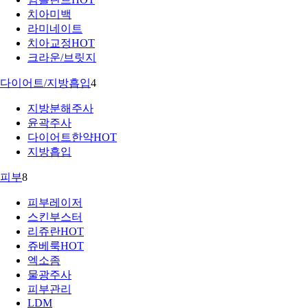
치아미백
라미네이트
치아교정
HOT
크라운/브릿지
다이어트/지방흡입
4
지방분해주사
윤곽주사
다이어트한약
HOT
지방흡입
피부
8
피부레이저
스킨부스터
리쥬란
HOT
쥬베룩
HOT
엑소좀
물광주사
피부관리
LDM