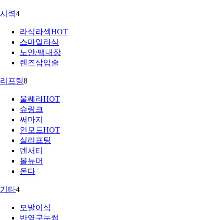
시력
4
라식라섹
HOT
스마일라식
노안/백내장
렌즈삽입술
리프팅
8
울쎄라
HOT
슈링크
써마지
인모드
HOT
실리프팅
덴서티
볼뉴머
온다
기타
4
모발이식
반영구눈썹