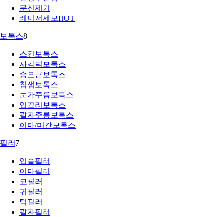
문신제거
레이저제모
HOT
보톡스
8
스킨보톡스
사각턱보톡스
승모근보톡스
침샘보톡스
눈가주름보톡스
입꼬리보톡스
팔자주름보톡스
이마/미간보톡스
필러
7
입술필러
이마필러
코필러
귀필러
턱필러
팔자필러