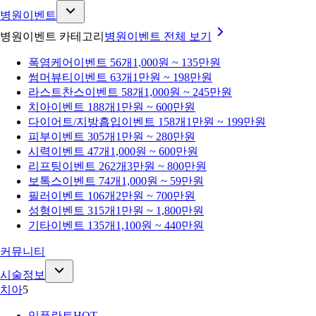
병원이벤트
병원이벤트 카테고리
병원이벤트
전체 보기
폭염케어
이벤트 56개
1,000원 ~ 135만원
썸머뷰티
이벤트 63개
1만원 ~ 198만원
라스트찬스
이벤트 58개
1,000원 ~ 245만원
치아
이벤트 188개
1만원 ~ 600만원
다이어트/지방흡입
이벤트 158개
1만원 ~ 199만원
피부
이벤트 305개
1만원 ~ 280만원
시력
이벤트 47개
1,000원 ~ 600만원
리프팅
이벤트 262개
3만원 ~ 800만원
보톡스
이벤트 74개
1,000원 ~ 59만원
필러
이벤트 106개
2만원 ~ 700만원
성형
이벤트 315개
1만원 ~ 1,800만원
기타
이벤트 135개
1,100원 ~ 440만원
커뮤니티
시술정보
치아
5
임플란트
HOT