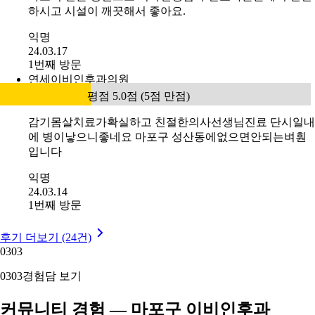
하시고 시설이 깨끗해서 좋아요.
익명
24.03.17
1번째 방문
연세이비인후과의원
평점 5.0점 (5점 만점)
감기몸살치료가확실하고 친절한의사선생님진료 단시일내
에 병이낳으니좋네요 마포구 성산동에없으면안되는벼훤
입니다
익명
24.03.14
1번째 방문
후기 더보기 (24건)
03
03
03
03
경험담 보기
커뮤니티 경험 — 마포구 이비인후과