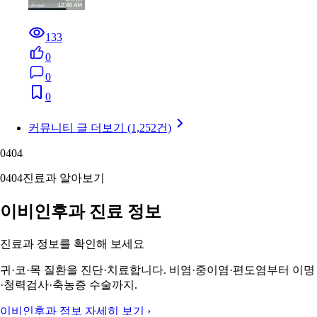
133
0
0
0
커뮤니티 글 더보기 (1,252건)
04
04
04
04
진료과 알아보기
이비인후과 진료 정보
진료과 정보를 확인해 보세요
귀·코·목 질환을 진단·치료합니다. 비염·중이염·편도염부터 이명
·청력검사·축농증 수술까지.
이비인후과 정보 자세히 보기 ›