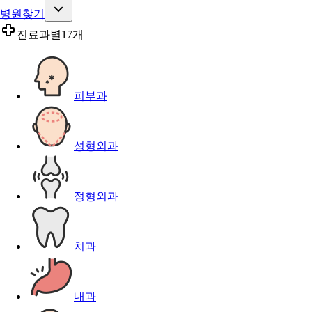
병원찾기
진료과별
17개
피부과
성형외과
정형외과
치과
내과