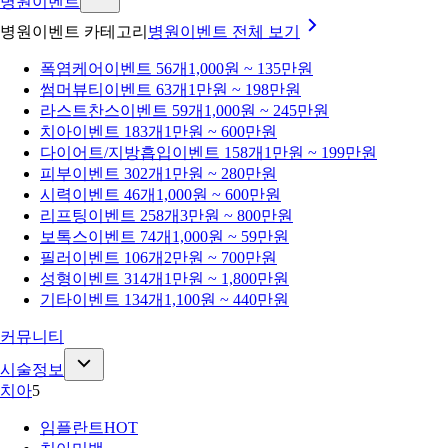
병원이벤트
병원이벤트 카테고리
병원이벤트
전체 보기
폭염케어
이벤트 56개
1,000원 ~ 135만원
썸머뷰티
이벤트 63개
1만원 ~ 198만원
라스트찬스
이벤트 59개
1,000원 ~ 245만원
치아
이벤트 183개
1만원 ~ 600만원
다이어트/지방흡입
이벤트 158개
1만원 ~ 199만원
피부
이벤트 302개
1만원 ~ 280만원
시력
이벤트 46개
1,000원 ~ 600만원
리프팅
이벤트 258개
3만원 ~ 800만원
보톡스
이벤트 74개
1,000원 ~ 59만원
필러
이벤트 106개
2만원 ~ 700만원
성형
이벤트 314개
1만원 ~ 1,800만원
기타
이벤트 134개
1,100원 ~ 440만원
커뮤니티
시술정보
치아
5
임플란트
HOT