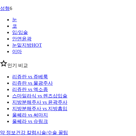
성형
6
눈
코
입/입술
안면윤곽
눈밑지방
HOT
이마
인기 비교
리쥬란 vs 쥬베룩
리쥬란 vs 물광주사
리쥬란 vs 엑소좀
스마일라식 vs 렌즈삽입술
지방분해주사 vs 윤곽주사
지방분해주사 vs 지방흡입
울쎄라 vs 써마지
울쎄라 vs 슈링크
약 정보
건강 칼럼
시술/수술 꿀팁