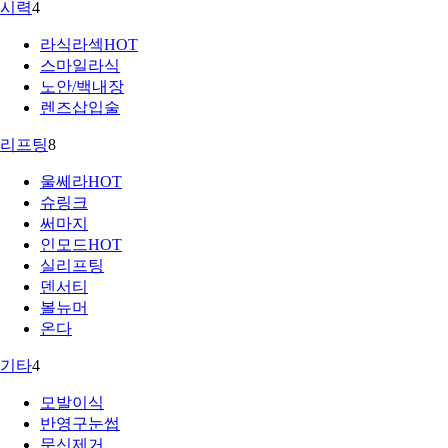
시력
4
라식라섹
HOT
스마일라식
노안/백내장
렌즈삽입술
리프팅
8
울쎄라
HOT
슈링크
써마지
인모드
HOT
실리프팅
덴서티
볼뉴머
온다
기타
4
모발이식
반영구눈썹
문신제거