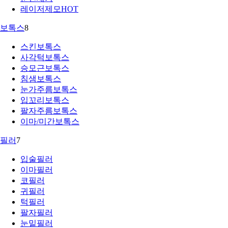
레이저제모
HOT
보톡스
8
스킨보톡스
사각턱보톡스
승모근보톡스
침샘보톡스
눈가주름보톡스
입꼬리보톡스
팔자주름보톡스
이마/미간보톡스
필러
7
입술필러
이마필러
코필러
귀필러
턱필러
팔자필러
눈밑필러