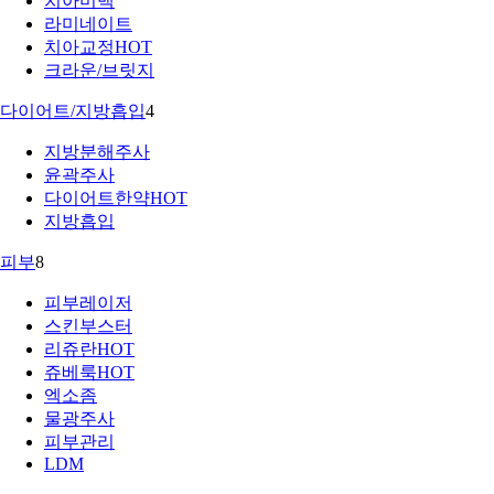
치아미백
라미네이트
치아교정
HOT
크라운/브릿지
다이어트/지방흡입
4
지방분해주사
윤곽주사
다이어트한약
HOT
지방흡입
피부
8
피부레이저
스킨부스터
리쥬란
HOT
쥬베룩
HOT
엑소좀
물광주사
피부관리
LDM