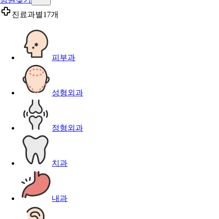
진료과별
17개
피부과
성형외과
정형외과
치과
내과