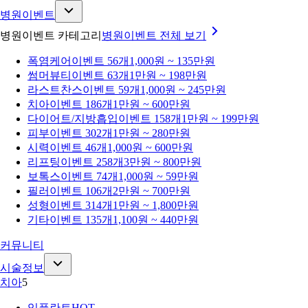
병원이벤트
병원이벤트 카테고리
병원이벤트
전체 보기
폭염케어
이벤트 56개
1,000원 ~ 135만원
썸머뷰티
이벤트 63개
1만원 ~ 198만원
라스트찬스
이벤트 59개
1,000원 ~ 245만원
치아
이벤트 186개
1만원 ~ 600만원
다이어트/지방흡입
이벤트 158개
1만원 ~ 199만원
피부
이벤트 302개
1만원 ~ 280만원
시력
이벤트 46개
1,000원 ~ 600만원
리프팅
이벤트 258개
3만원 ~ 800만원
보톡스
이벤트 74개
1,000원 ~ 59만원
필러
이벤트 106개
2만원 ~ 700만원
성형
이벤트 314개
1만원 ~ 1,800만원
기타
이벤트 135개
1,100원 ~ 440만원
커뮤니티
시술정보
치아
5
임플란트
HOT