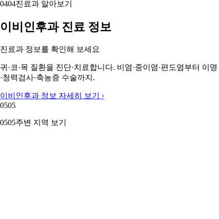
커뮤니티 글 더보기 (1,127건)
04
04
04
04
진료과 알아보기
이비인후과 진료 정보
진료과 정보를 확인해 보세요
귀·코·목 질환을 진단·치료합니다. 비염·중이염·편도염부터 이명
·청력검사·축농증 수술까지.
이비인후과 정보 자세히 보기 ›
05
05
05
05
주변 지역 보기
근처 지역 이비인후과
주변 지역도 둘러보세요