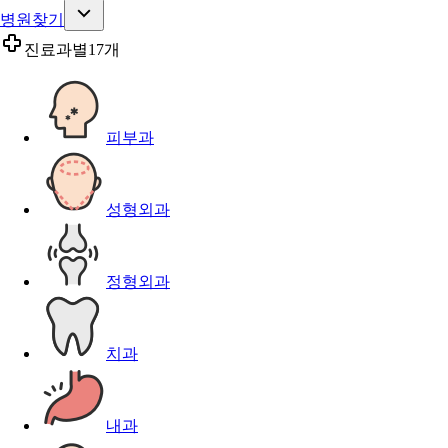
병원찾기
진료과별
17개
피부과
성형외과
정형외과
치과
내과