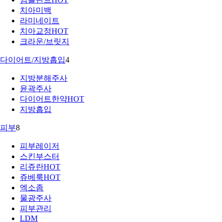
치아미백
라미네이트
치아교정
HOT
크라운/브릿지
다이어트/지방흡입
4
지방분해주사
윤곽주사
다이어트한약
HOT
지방흡입
피부
8
피부레이저
스킨부스터
리쥬란
HOT
쥬베룩
HOT
엑소좀
물광주사
피부관리
LDM