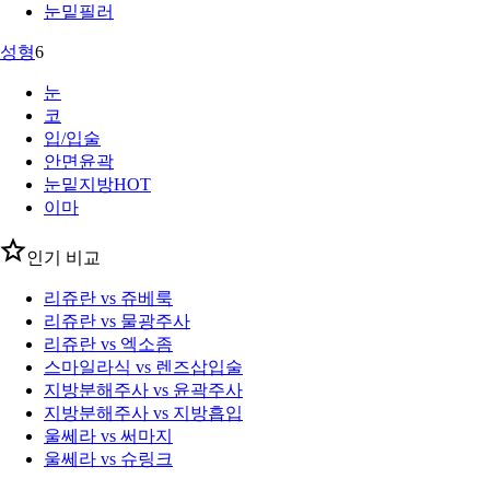
눈밑필러
성형
6
눈
코
입/입술
안면윤곽
눈밑지방
HOT
이마
인기 비교
리쥬란 vs 쥬베룩
리쥬란 vs 물광주사
리쥬란 vs 엑소좀
스마일라식 vs 렌즈삽입술
지방분해주사 vs 윤곽주사
지방분해주사 vs 지방흡입
울쎄라 vs 써마지
울쎄라 vs 슈링크