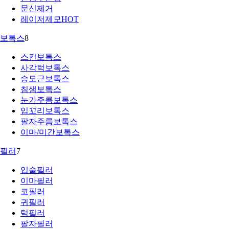
문신제거
레이저제모
HOT
보톡스
8
스킨보톡스
사각턱보톡스
승모근보톡스
침샘보톡스
눈가주름보톡스
입꼬리보톡스
팔자주름보톡스
이마/미간보톡스
필러
7
입술필러
이마필러
코필러
귀필러
턱필러
팔자필러