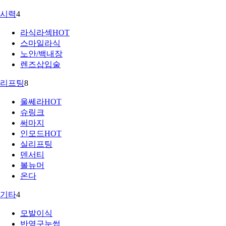
시력
4
라식라섹
HOT
스마일라식
노안/백내장
렌즈삽입술
리프팅
8
울쎄라
HOT
슈링크
써마지
인모드
HOT
실리프팅
덴서티
볼뉴머
온다
기타
4
모발이식
반영구눈썹