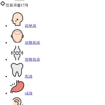
진료과별
17개
피부과
성형외과
정형외과
치과
내과