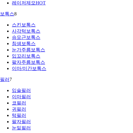
레이저제모
HOT
보톡스
8
스킨보톡스
사각턱보톡스
승모근보톡스
침샘보톡스
눈가주름보톡스
입꼬리보톡스
팔자주름보톡스
이마/미간보톡스
필러
7
입술필러
이마필러
코필러
귀필러
턱필러
팔자필러
눈밑필러