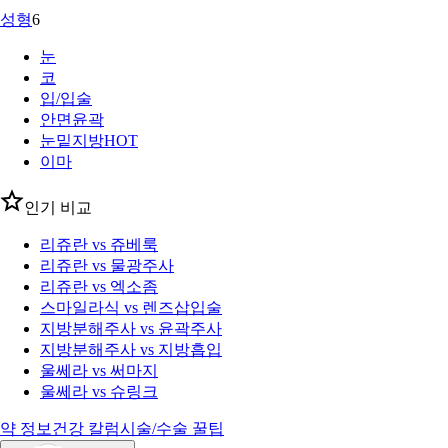
성형
6
눈
코
입/입술
안면윤곽
눈밑지방
HOT
이마
인기 비교
리쥬란 vs 쥬베룩
리쥬란 vs 물광주사
리쥬란 vs 엑소좀
스마일라식 vs 렌즈삽입술
지방분해주사 vs 윤곽주사
지방분해주사 vs 지방흡입
울쎄라 vs 써마지
울쎄라 vs 슈링크
약 정보
건강 칼럼
시술/수술 꿀팁