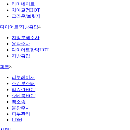
라미네이트
치아교정
HOT
크라운/브릿지
다이어트/지방흡입
4
지방분해주사
윤곽주사
다이어트한약
HOT
지방흡입
피부
8
피부레이저
스킨부스터
리쥬란
HOT
쥬베룩
HOT
엑소좀
물광주사
피부관리
LDM
시력
4