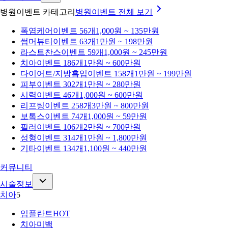
병원이벤트 카테고리
병원이벤트
전체 보기
폭염케어
이벤트 56개
1,000원 ~ 135만원
썸머뷰티
이벤트 63개
1만원 ~ 198만원
라스트찬스
이벤트 59개
1,000원 ~ 245만원
치아
이벤트 186개
1만원 ~ 600만원
다이어트/지방흡입
이벤트 158개
1만원 ~ 199만원
피부
이벤트 302개
1만원 ~ 280만원
시력
이벤트 46개
1,000원 ~ 600만원
리프팅
이벤트 258개
3만원 ~ 800만원
보톡스
이벤트 74개
1,000원 ~ 59만원
필러
이벤트 106개
2만원 ~ 700만원
성형
이벤트 314개
1만원 ~ 1,800만원
기타
이벤트 134개
1,100원 ~ 440만원
커뮤니티
시술정보
치아
5
임플란트
HOT
치아미백