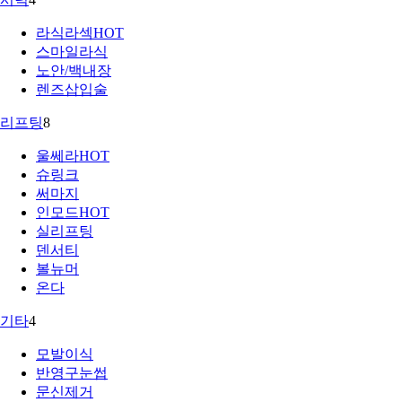
라식라섹
HOT
스마일라식
노안/백내장
렌즈삽입술
리프팅
8
울쎄라
HOT
슈링크
써마지
인모드
HOT
실리프팅
덴서티
볼뉴머
온다
기타
4
모발이식
반영구눈썹
문신제거