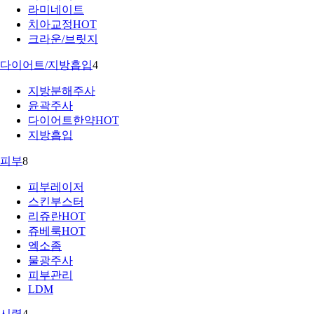
라미네이트
치아교정
HOT
크라운/브릿지
다이어트/지방흡입
4
지방분해주사
윤곽주사
다이어트한약
HOT
지방흡입
피부
8
피부레이저
스킨부스터
리쥬란
HOT
쥬베룩
HOT
엑소좀
물광주사
피부관리
LDM
시력
4