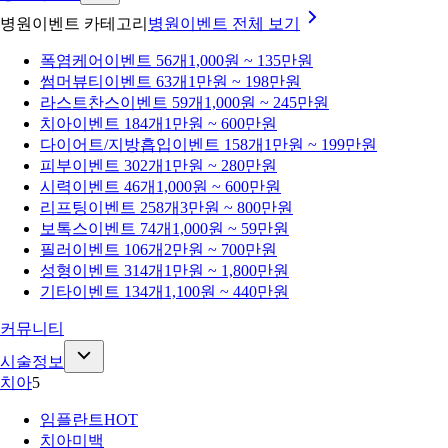
병원이벤트 카테고리
병원이벤트
전체 보기
폭염케어
이벤트 56개
1,000원 ~ 135만원
썸머뷰티
이벤트 63개
1만원 ~ 198만원
라스트찬스
이벤트 59개
1,000원 ~ 245만원
치아
이벤트 184개
1만원 ~ 600만원
다이어트/지방흡입
이벤트 158개
1만원 ~ 199만원
피부
이벤트 302개
1만원 ~ 280만원
시력
이벤트 46개
1,000원 ~ 600만원
리프팅
이벤트 258개
3만원 ~ 800만원
보톡스
이벤트 74개
1,000원 ~ 59만원
필러
이벤트 106개
2만원 ~ 700만원
성형
이벤트 314개
1만원 ~ 1,800만원
기타
이벤트 134개
1,100원 ~ 440만원
커뮤니티
시술정보
치아
5
임플란트
HOT
치아미백