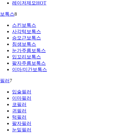
레이저제모
HOT
보톡스
8
스킨보톡스
사각턱보톡스
승모근보톡스
침샘보톡스
눈가주름보톡스
입꼬리보톡스
팔자주름보톡스
이마/미간보톡스
필러
7
입술필러
이마필러
코필러
귀필러
턱필러
팔자필러
눈밑필러