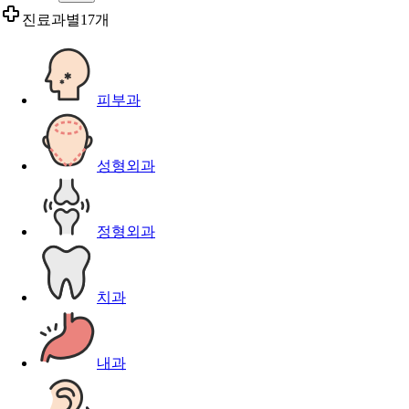
진료과별
17개
피부과
성형외과
정형외과
치과
내과