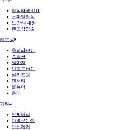
라식라섹
HOT
스마일라식
노안/백내장
렌즈삽입술
리프팅
8
울쎄라
HOT
슈링크
써마지
인모드
HOT
실리프팅
덴서티
볼뉴머
온다
기타
4
모발이식
반영구눈썹
문신제거