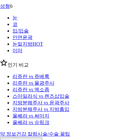
성형
6
눈
코
입/입술
안면윤곽
눈밑지방
HOT
이마
인기 비교
리쥬란 vs 쥬베룩
리쥬란 vs 물광주사
리쥬란 vs 엑소좀
스마일라식 vs 렌즈삽입술
지방분해주사 vs 윤곽주사
지방분해주사 vs 지방흡입
울쎄라 vs 써마지
울쎄라 vs 슈링크
약 정보
건강 칼럼
시술/수술 꿀팁