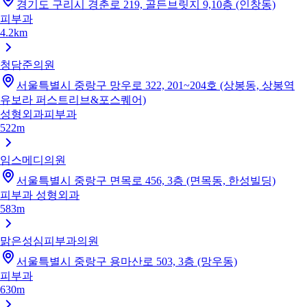
경기도 구리시 경춘로 219, 골든브릿지 9,10층 (인창동)
피부과
4.2km
청담준의원
서울특별시 중랑구 망우로 322, 201~204호 (상봉동, 상봉역
유보라 퍼스트리브&포스퀘어)
성형외과
피부과
522m
임스메디의원
서울특별시 중랑구 면목로 456, 3층 (면목동, 한성빌딩)
피부과
성형외과
583m
맑은성심피부과의원
서울특별시 중랑구 용마산로 503, 3층 (망우동)
피부과
630m