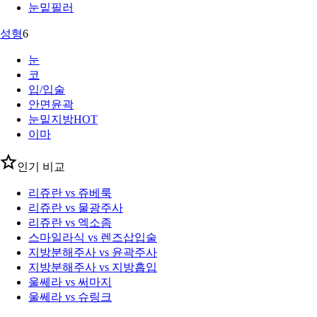
눈밑필러
성형
6
눈
코
입/입술
안면윤곽
눈밑지방
HOT
이마
인기 비교
리쥬란 vs 쥬베룩
리쥬란 vs 물광주사
리쥬란 vs 엑소좀
스마일라식 vs 렌즈삽입술
지방분해주사 vs 윤곽주사
지방분해주사 vs 지방흡입
울쎄라 vs 써마지
울쎄라 vs 슈링크