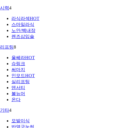
시력
4
라식라섹
HOT
스마일라식
노안/백내장
렌즈삽입술
리프팅
8
울쎄라
HOT
슈링크
써마지
인모드
HOT
실리프팅
덴서티
볼뉴머
온다
기타
4
모발이식
반영구눈썹