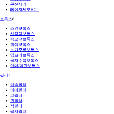
문신제거
레이저제모
HOT
보톡스
8
스킨보톡스
사각턱보톡스
승모근보톡스
침샘보톡스
눈가주름보톡스
입꼬리보톡스
팔자주름보톡스
이마/미간보톡스
필러
7
입술필러
이마필러
코필러
귀필러
턱필러
팔자필러