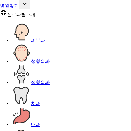
병원찾기
진료과별
17개
피부과
성형외과
정형외과
치과
내과