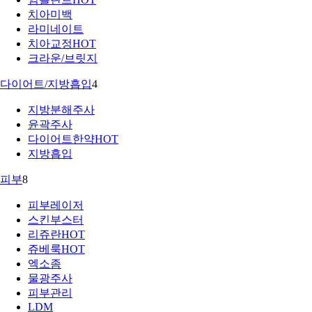
치아미백
라미네이트
치아교정
HOT
크라운/브릿지
다이어트/지방흡입
4
지방분해주사
윤곽주사
다이어트한약
HOT
지방흡입
피부
8
피부레이저
스킨부스터
리쥬란
HOT
쥬베룩
HOT
엑소좀
물광주사
피부관리
LDM