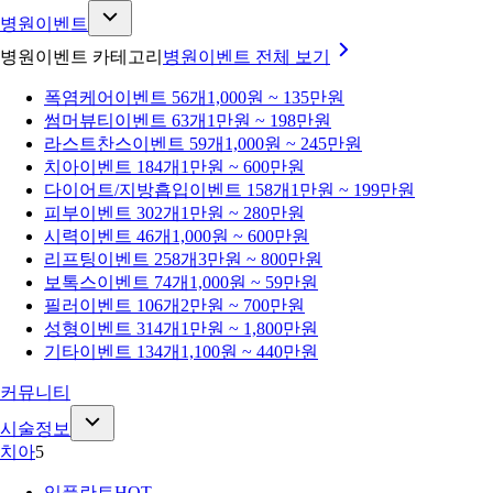
병원이벤트
병원이벤트 카테고리
병원이벤트
전체 보기
폭염케어
이벤트 56개
1,000원 ~ 135만원
썸머뷰티
이벤트 63개
1만원 ~ 198만원
라스트찬스
이벤트 59개
1,000원 ~ 245만원
치아
이벤트 184개
1만원 ~ 600만원
다이어트/지방흡입
이벤트 158개
1만원 ~ 199만원
피부
이벤트 302개
1만원 ~ 280만원
시력
이벤트 46개
1,000원 ~ 600만원
리프팅
이벤트 258개
3만원 ~ 800만원
보톡스
이벤트 74개
1,000원 ~ 59만원
필러
이벤트 106개
2만원 ~ 700만원
성형
이벤트 314개
1만원 ~ 1,800만원
기타
이벤트 134개
1,100원 ~ 440만원
커뮤니티
시술정보
치아
5
임플란트
HOT