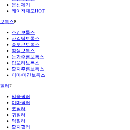
문신제거
레이저제모
HOT
보톡스
8
스킨보톡스
사각턱보톡스
승모근보톡스
침샘보톡스
눈가주름보톡스
입꼬리보톡스
팔자주름보톡스
이마/미간보톡스
필러
7
입술필러
이마필러
코필러
귀필러
턱필러
팔자필러