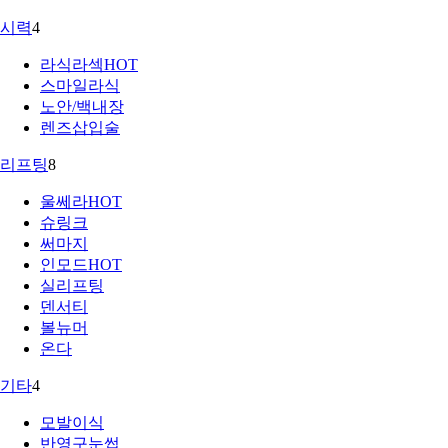
시력
4
라식라섹
HOT
스마일라식
노안/백내장
렌즈삽입술
리프팅
8
울쎄라
HOT
슈링크
써마지
인모드
HOT
실리프팅
덴서티
볼뉴머
온다
기타
4
모발이식
반영구눈썹