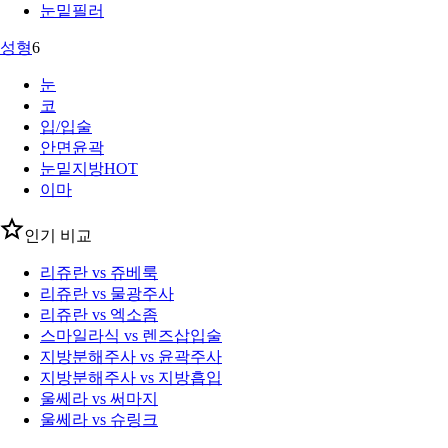
눈밑필러
성형
6
눈
코
입/입술
안면윤곽
눈밑지방
HOT
이마
인기 비교
리쥬란 vs 쥬베룩
리쥬란 vs 물광주사
리쥬란 vs 엑소좀
스마일라식 vs 렌즈삽입술
지방분해주사 vs 윤곽주사
지방분해주사 vs 지방흡입
울쎄라 vs 써마지
울쎄라 vs 슈링크