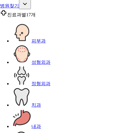
병원찾기
진료과별
17개
피부과
성형외과
정형외과
치과
내과