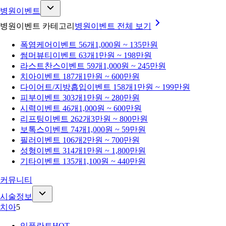
병원이벤트
병원이벤트 카테고리
병원이벤트
전체 보기
폭염케어
이벤트 56개
1,000원 ~ 135만원
썸머뷰티
이벤트 63개
1만원 ~ 198만원
라스트찬스
이벤트 59개
1,000원 ~ 245만원
치아
이벤트 187개
1만원 ~ 600만원
다이어트/지방흡입
이벤트 158개
1만원 ~ 199만원
피부
이벤트 303개
1만원 ~ 280만원
시력
이벤트 46개
1,000원 ~ 600만원
리프팅
이벤트 262개
3만원 ~ 800만원
보톡스
이벤트 74개
1,000원 ~ 59만원
필러
이벤트 106개
2만원 ~ 700만원
성형
이벤트 314개
1만원 ~ 1,800만원
기타
이벤트 135개
1,100원 ~ 440만원
커뮤니티
시술정보
치아
5
임플란트
HOT