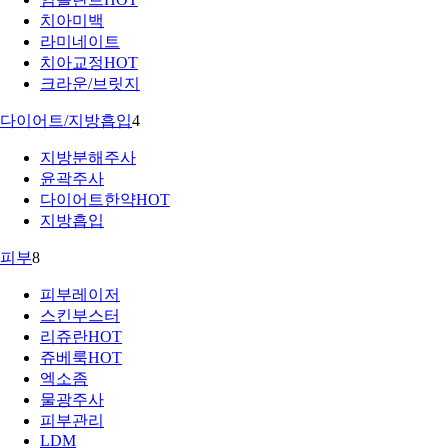
치아미백
라미네이트
치아교정
HOT
크라운/브릿지
다이어트/지방흡입
4
지방분해주사
윤곽주사
다이어트한약
HOT
지방흡입
피부
8
피부레이저
스킨부스터
리쥬란
HOT
쥬베룩
HOT
엑소좀
물광주사
피부관리
LDM