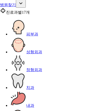
병원찾기
진료과별
17개
피부과
성형외과
정형외과
치과
내과