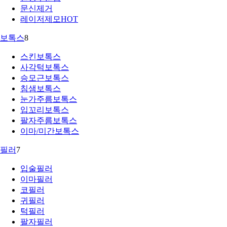
문신제거
레이저제모
HOT
보톡스
8
스킨보톡스
사각턱보톡스
승모근보톡스
침샘보톡스
눈가주름보톡스
입꼬리보톡스
팔자주름보톡스
이마/미간보톡스
필러
7
입술필러
이마필러
코필러
귀필러
턱필러
팔자필러