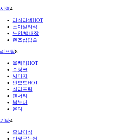
시력
4
라식라섹
HOT
스마일라식
노안/백내장
렌즈삽입술
리프팅
8
울쎄라
HOT
슈링크
써마지
인모드
HOT
실리프팅
덴서티
볼뉴머
온다
기타
4
모발이식
반영구눈썹