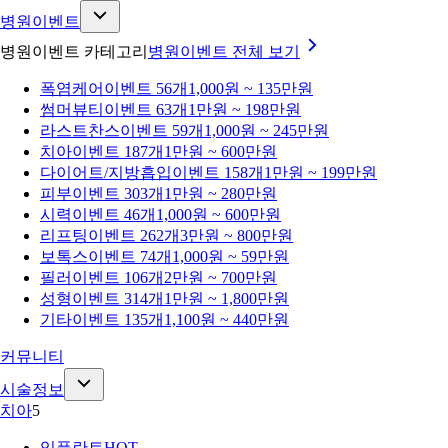
병원이벤트
병원이벤트 카테고리
병원이벤트
전체 보기
폭염케어
이벤트 56개
1,000원 ~ 135만원
썸머뷰티
이벤트 63개
1만원 ~ 198만원
라스트찬스
이벤트 59개
1,000원 ~ 245만원
치아
이벤트 187개
1만원 ~ 600만원
다이어트/지방흡입
이벤트 158개
1만원 ~ 199만원
피부
이벤트 303개
1만원 ~ 280만원
시력
이벤트 46개
1,000원 ~ 600만원
리프팅
이벤트 262개
3만원 ~ 800만원
보톡스
이벤트 74개
1,000원 ~ 59만원
필러
이벤트 106개
2만원 ~ 700만원
성형
이벤트 314개
1만원 ~ 1,800만원
기타
이벤트 135개
1,100원 ~ 440만원
커뮤니티
시술정보
치아
5
임플란트
HOT