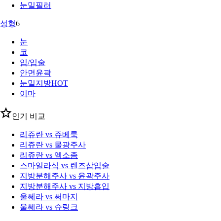
눈밑필러
성형
6
눈
코
입/입술
안면윤곽
눈밑지방
HOT
이마
인기 비교
리쥬란 vs 쥬베룩
리쥬란 vs 물광주사
리쥬란 vs 엑소좀
스마일라식 vs 렌즈삽입술
지방분해주사 vs 윤곽주사
지방분해주사 vs 지방흡입
울쎄라 vs 써마지
울쎄라 vs 슈링크