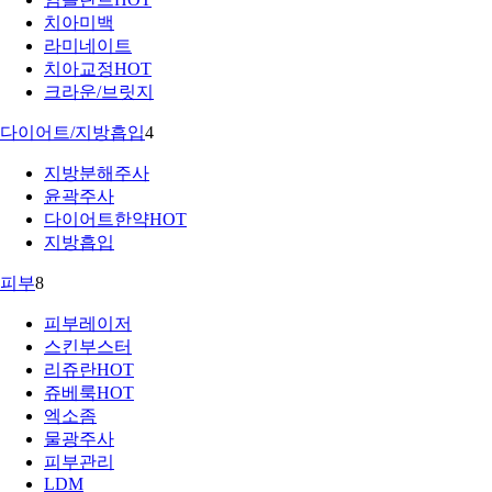
치아미백
라미네이트
치아교정
HOT
크라운/브릿지
다이어트/지방흡입
4
지방분해주사
윤곽주사
다이어트한약
HOT
지방흡입
피부
8
피부레이저
스킨부스터
리쥬란
HOT
쥬베룩
HOT
엑소좀
물광주사
피부관리
LDM