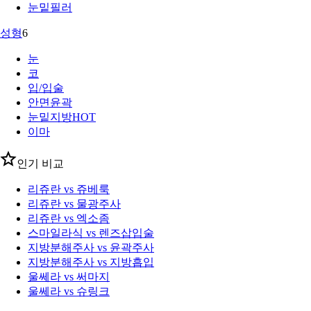
눈밑필러
성형
6
눈
코
입/입술
안면윤곽
눈밑지방
HOT
이마
인기 비교
리쥬란 vs 쥬베룩
리쥬란 vs 물광주사
리쥬란 vs 엑소좀
스마일라식 vs 렌즈삽입술
지방분해주사 vs 윤곽주사
지방분해주사 vs 지방흡입
울쎄라 vs 써마지
울쎄라 vs 슈링크