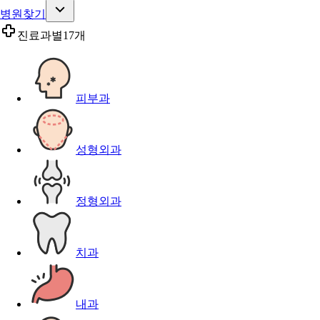
병원찾기
진료과별
17개
피부과
성형외과
정형외과
치과
내과