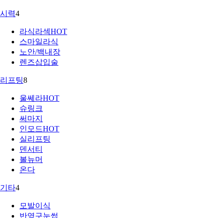
시력
4
라식라섹
HOT
스마일라식
노안/백내장
렌즈삽입술
리프팅
8
울쎄라
HOT
슈링크
써마지
인모드
HOT
실리프팅
덴서티
볼뉴머
온다
기타
4
모발이식
반영구눈썹