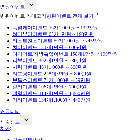
병원이벤트
병원이벤트 카테고리
병원이벤트
전체 보기
폭염케어
이벤트 56개
1,000원 ~ 135만원
썸머뷰티
이벤트 63개
1만원 ~ 198만원
라스트찬스
이벤트 59개
1,000원 ~ 245만원
치아
이벤트 183개
1만원 ~ 600만원
다이어트/지방흡입
이벤트 158개
1만원 ~ 199만원
피부
이벤트 302개
1만원 ~ 280만원
시력
이벤트 46개
1,000원 ~ 600만원
리프팅
이벤트 258개
3만원 ~ 800만원
보톡스
이벤트 74개
1,000원 ~ 59만원
필러
이벤트 106개
2만원 ~ 700만원
성형
이벤트 314개
1만원 ~ 1,800만원
기타
이벤트 134개
1,100원 ~ 440만원
커뮤니티
시술정보
치아
5
임플란트
HOT