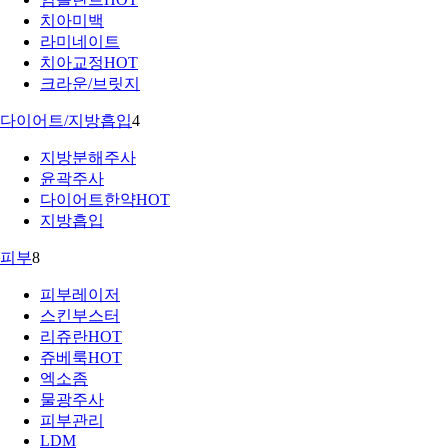
치아미백
라미네이트
치아교정
HOT
크라운/브릿지
다이어트/지방흡입
4
지방분해주사
윤곽주사
다이어트한약
HOT
지방흡입
피부
8
피부레이저
스킨부스터
리쥬란
HOT
쥬베룩
HOT
엑소좀
물광주사
피부관리
LDM