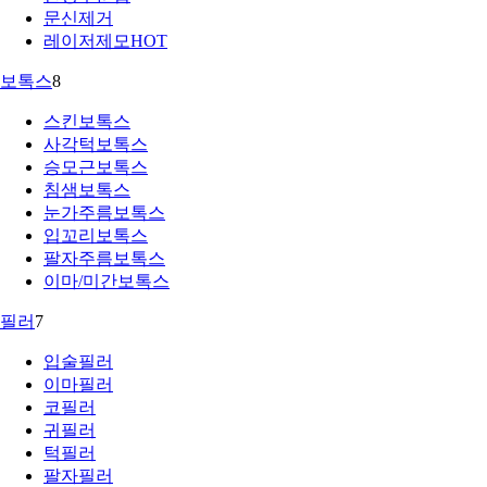
문신제거
레이저제모
HOT
보톡스
8
스킨보톡스
사각턱보톡스
승모근보톡스
침샘보톡스
눈가주름보톡스
입꼬리보톡스
팔자주름보톡스
이마/미간보톡스
필러
7
입술필러
이마필러
코필러
귀필러
턱필러
팔자필러