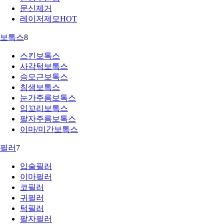
문신제거
레이저제모
HOT
보톡스
8
스킨보톡스
사각턱보톡스
승모근보톡스
침샘보톡스
눈가주름보톡스
입꼬리보톡스
팔자주름보톡스
이마/미간보톡스
필러
7
입술필러
이마필러
코필러
귀필러
턱필러
팔자필러