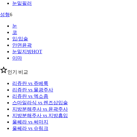
눈밑필러
성형
6
눈
코
입/입술
안면윤곽
눈밑지방
HOT
이마
인기 비교
리쥬란 vs 쥬베룩
리쥬란 vs 물광주사
리쥬란 vs 엑소좀
스마일라식 vs 렌즈삽입술
지방분해주사 vs 윤곽주사
지방분해주사 vs 지방흡입
울쎄라 vs 써마지
울쎄라 vs 슈링크