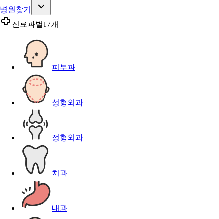
병원찾기
진료과별
17개
피부과
성형외과
정형외과
치과
내과