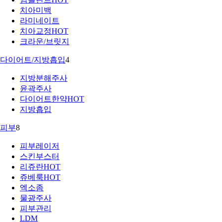
치아미백
라미네이트
치아교정
HOT
크라운/브릿지
다이어트/지방흡입
4
지방분해주사
윤곽주사
다이어트한약
HOT
지방흡입
피부
8
피부레이저
스킨부스터
리쥬란
HOT
쥬베룩
HOT
엑소좀
물광주사
피부관리
LDM