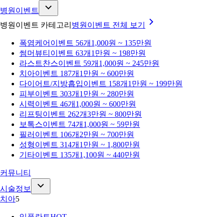
병원이벤트
병원이벤트 카테고리
병원이벤트
전체 보기
폭염케어
이벤트 56개
1,000원 ~ 135만원
썸머뷰티
이벤트 63개
1만원 ~ 198만원
라스트찬스
이벤트 59개
1,000원 ~ 245만원
치아
이벤트 187개
1만원 ~ 600만원
다이어트/지방흡입
이벤트 158개
1만원 ~ 199만원
피부
이벤트 303개
1만원 ~ 280만원
시력
이벤트 46개
1,000원 ~ 600만원
리프팅
이벤트 262개
3만원 ~ 800만원
보톡스
이벤트 74개
1,000원 ~ 59만원
필러
이벤트 106개
2만원 ~ 700만원
성형
이벤트 314개
1만원 ~ 1,800만원
기타
이벤트 135개
1,100원 ~ 440만원
커뮤니티
시술정보
치아
5
임플란트
HOT