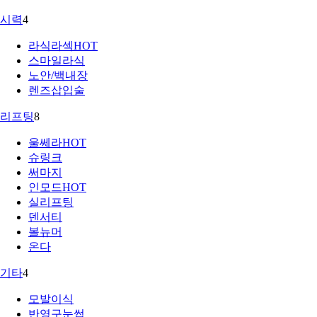
시력
4
라식라섹
HOT
스마일라식
노안/백내장
렌즈삽입술
리프팅
8
울쎄라
HOT
슈링크
써마지
인모드
HOT
실리프팅
덴서티
볼뉴머
온다
기타
4
모발이식
반영구눈썹