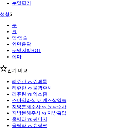
눈밑필러
성형
6
눈
코
입/입술
안면윤곽
눈밑지방
HOT
이마
인기 비교
리쥬란 vs 쥬베룩
리쥬란 vs 물광주사
리쥬란 vs 엑소좀
스마일라식 vs 렌즈삽입술
지방분해주사 vs 윤곽주사
지방분해주사 vs 지방흡입
울쎄라 vs 써마지
울쎄라 vs 슈링크