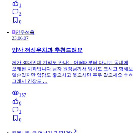
1
3
0
인우쓰윽
23.06.07
양산 전성우치과 추천드려요
제가 30대인데 기억도 안나는 어릴때부터 다니던 동네에
오래된 치과입니다 남자 원장님께서 덩치도 크시고 험해보
일순있지만 입담도 좋으시고 웃으시면 푸우 같으세요 ㅎㅎ
그래서 긴장도 …
157
0
1
0
커뮤니티 글 더보기 (2,531건)