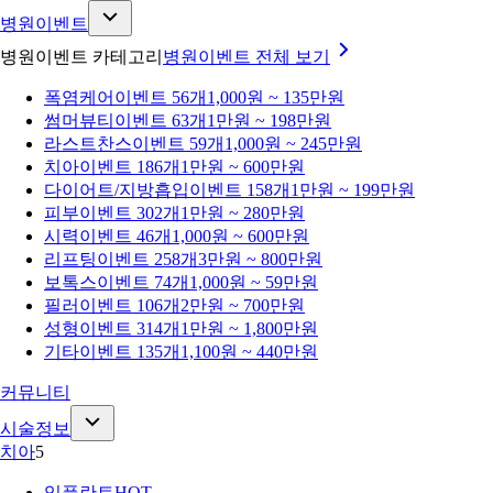
병원이벤트
병원이벤트 카테고리
병원이벤트
전체 보기
폭염케어
이벤트 56개
1,000원 ~ 135만원
썸머뷰티
이벤트 63개
1만원 ~ 198만원
라스트찬스
이벤트 59개
1,000원 ~ 245만원
치아
이벤트 186개
1만원 ~ 600만원
다이어트/지방흡입
이벤트 158개
1만원 ~ 199만원
피부
이벤트 302개
1만원 ~ 280만원
시력
이벤트 46개
1,000원 ~ 600만원
리프팅
이벤트 258개
3만원 ~ 800만원
보톡스
이벤트 74개
1,000원 ~ 59만원
필러
이벤트 106개
2만원 ~ 700만원
성형
이벤트 314개
1만원 ~ 1,800만원
기타
이벤트 135개
1,100원 ~ 440만원
커뮤니티
시술정보
치아
5
임플란트
HOT