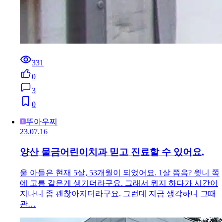
331
0
3
0
뚜아우찌
23.07.16
양산 물금어린이치과 믿고 진료할 수 있어요.
울 아들은 현재 5살, 53개월이 되었어요. 1살 쯤음? 윗니 쪽
에 고름 같은게 생기더라구요. 그래서 뭐지 하다가 시간이
지나니 좀 괜찮아지더라구요. 그런데 지금 생각하니 그때
관…