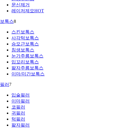
문신제거
레이저제모
HOT
보톡스
8
스킨보톡스
사각턱보톡스
승모근보톡스
침샘보톡스
눈가주름보톡스
입꼬리보톡스
팔자주름보톡스
이마/미간보톡스
필러
7
입술필러
이마필러
코필러
귀필러
턱필러
팔자필러