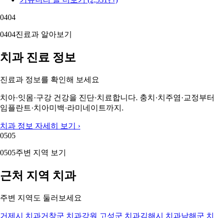
04
04
04
04
진료과 알아보기
치과 진료 정보
진료과 정보를 확인해 보세요
치아·잇몸·구강 건강을 진단·치료합니다. 충치·치주염·교정부터
임플란트·치아미백·라미네이트까지.
치과 정보 자세히 보기 ›
05
05
05
05
주변 지역 보기
근처 지역 치과
주변 지역도 둘러보세요
거제시 치과
거창군 치과
강원 고성군 치과
김해시 치과
남해군 치