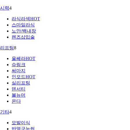
시력
4
라식라섹
HOT
스마일라식
노안/백내장
렌즈삽입술
리프팅
8
울쎄라
HOT
슈링크
써마지
인모드
HOT
실리프팅
덴서티
볼뉴머
온다
기타
4
모발이식
반영구눈썹