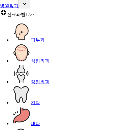
병원찾기
진료과별
17개
피부과
성형외과
정형외과
치과
내과