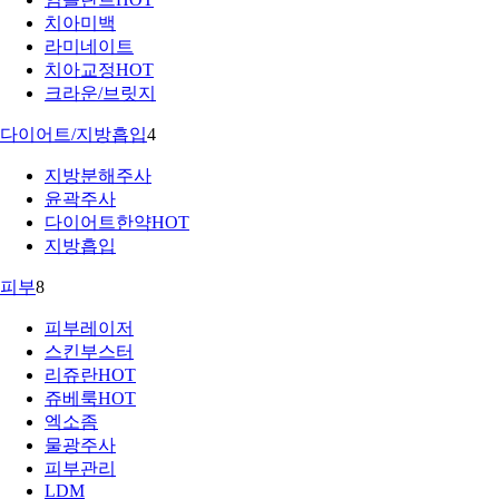
치아미백
라미네이트
치아교정
HOT
크라운/브릿지
다이어트/지방흡입
4
지방분해주사
윤곽주사
다이어트한약
HOT
지방흡입
피부
8
피부레이저
스킨부스터
리쥬란
HOT
쥬베룩
HOT
엑소좀
물광주사
피부관리
LDM