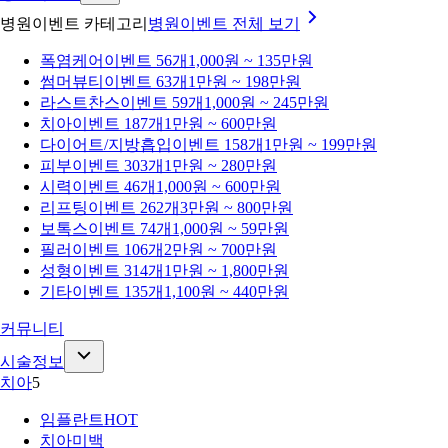
병원이벤트 카테고리
병원이벤트
전체 보기
폭염케어
이벤트 56개
1,000원 ~ 135만원
썸머뷰티
이벤트 63개
1만원 ~ 198만원
라스트찬스
이벤트 59개
1,000원 ~ 245만원
치아
이벤트 187개
1만원 ~ 600만원
다이어트/지방흡입
이벤트 158개
1만원 ~ 199만원
피부
이벤트 303개
1만원 ~ 280만원
시력
이벤트 46개
1,000원 ~ 600만원
리프팅
이벤트 262개
3만원 ~ 800만원
보톡스
이벤트 74개
1,000원 ~ 59만원
필러
이벤트 106개
2만원 ~ 700만원
성형
이벤트 314개
1만원 ~ 1,800만원
기타
이벤트 135개
1,100원 ~ 440만원
커뮤니티
시술정보
치아
5
임플란트
HOT
치아미백