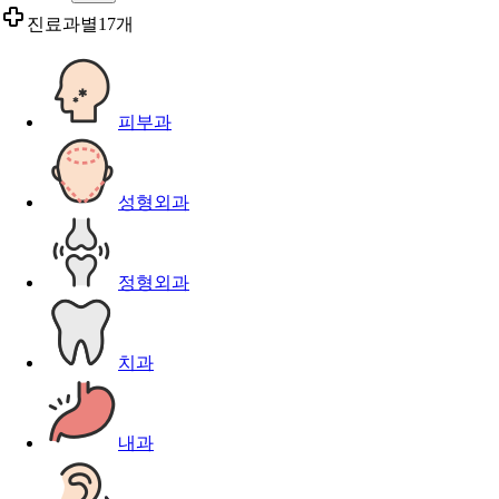
진료과별
17개
피부과
성형외과
정형외과
치과
내과