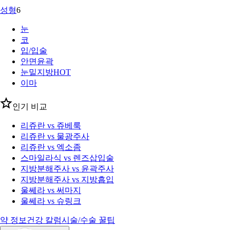
성형
6
눈
코
입/입술
안면윤곽
눈밑지방
HOT
이마
인기 비교
리쥬란 vs 쥬베룩
리쥬란 vs 물광주사
리쥬란 vs 엑소좀
스마일라식 vs 렌즈삽입술
지방분해주사 vs 윤곽주사
지방분해주사 vs 지방흡입
울쎄라 vs 써마지
울쎄라 vs 슈링크
약 정보
건강 칼럼
시술/수술 꿀팁