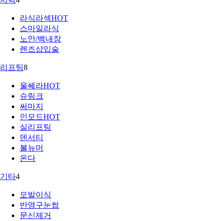
라식라섹
HOT
스마일라식
노안/백내장
렌즈삽입술
리프팅
8
울쎄라
HOT
슈링크
써마지
인모드
HOT
실리프팅
덴서티
볼뉴머
온다
기타
4
모발이식
반영구눈썹
문신제거