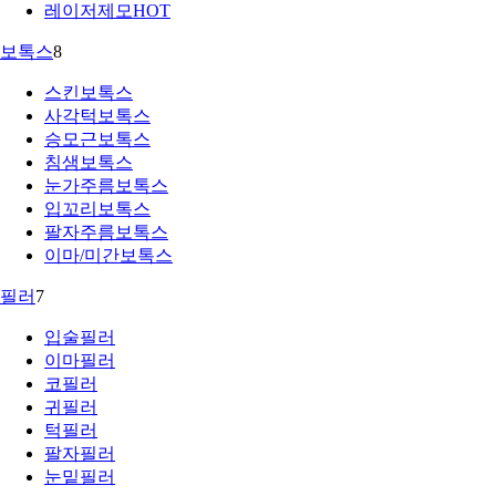
레이저제모
HOT
보톡스
8
스킨보톡스
사각턱보톡스
승모근보톡스
침샘보톡스
눈가주름보톡스
입꼬리보톡스
팔자주름보톡스
이마/미간보톡스
필러
7
입술필러
이마필러
코필러
귀필러
턱필러
팔자필러
눈밑필러