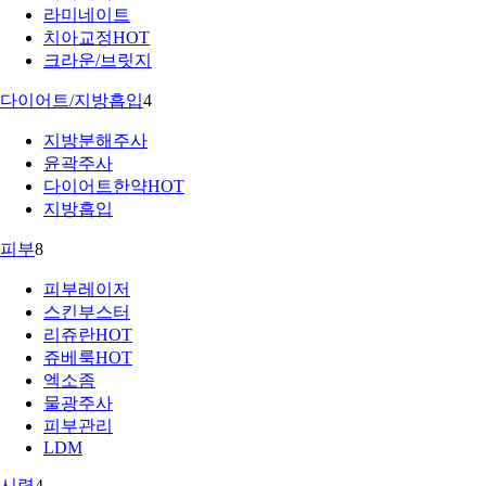
라미네이트
치아교정
HOT
크라운/브릿지
다이어트/지방흡입
4
지방분해주사
윤곽주사
다이어트한약
HOT
지방흡입
피부
8
피부레이저
스킨부스터
리쥬란
HOT
쥬베룩
HOT
엑소좀
물광주사
피부관리
LDM
시력
4