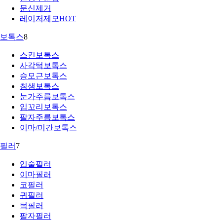
문신제거
레이저제모
HOT
보톡스
8
스킨보톡스
사각턱보톡스
승모근보톡스
침샘보톡스
눈가주름보톡스
입꼬리보톡스
팔자주름보톡스
이마/미간보톡스
필러
7
입술필러
이마필러
코필러
귀필러
턱필러
팔자필러