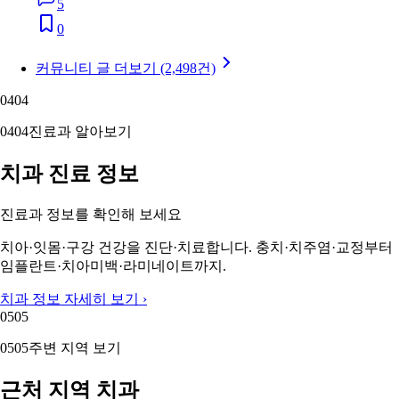
5
0
커뮤니티 글 더보기 (2,498건)
04
04
04
04
진료과 알아보기
치과 진료 정보
진료과 정보를 확인해 보세요
치아·잇몸·구강 건강을 진단·치료합니다. 충치·치주염·교정부터
임플란트·치아미백·라미네이트까지.
치과 정보 자세히 보기 ›
05
05
05
05
주변 지역 보기
근처 지역 치과