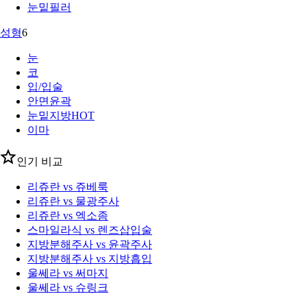
눈밑필러
성형
6
눈
코
입/입술
안면윤곽
눈밑지방
HOT
이마
인기 비교
리쥬란 vs 쥬베룩
리쥬란 vs 물광주사
리쥬란 vs 엑소좀
스마일라식 vs 렌즈삽입술
지방분해주사 vs 윤곽주사
지방분해주사 vs 지방흡입
울쎄라 vs 써마지
울쎄라 vs 슈링크