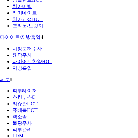
치아미백
라미네이트
치아교정
HOT
크라운/브릿지
다이어트/지방흡입
4
지방분해주사
윤곽주사
다이어트한약
HOT
지방흡입
피부
8
피부레이저
스킨부스터
리쥬란
HOT
쥬베룩
HOT
엑소좀
물광주사
피부관리
LDM