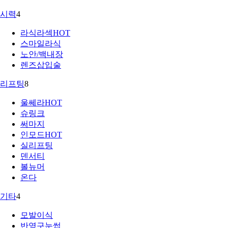
시력
4
라식라섹
HOT
스마일라식
노안/백내장
렌즈삽입술
리프팅
8
울쎄라
HOT
슈링크
써마지
인모드
HOT
실리프팅
덴서티
볼뉴머
온다
기타
4
모발이식
반영구눈썹