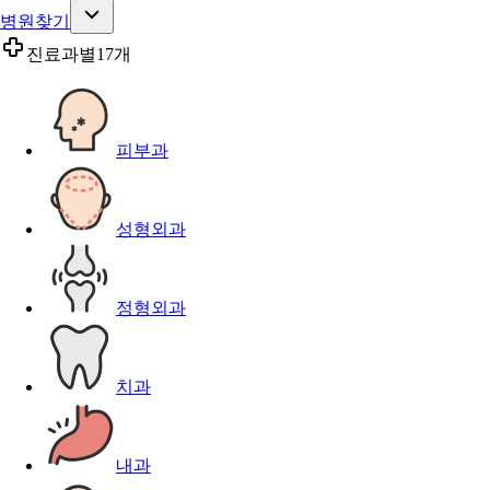
병원찾기
진료과별
17개
피부과
성형외과
정형외과
치과
내과