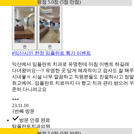
평점 5.0점 (5점 만점)
전
전
#
익산시민 한정 임플란트 특가 이벤트
익산에서 임플란트 치과로 유명한데 마침 이벤트 하길래
다녀왔어요~~!! 유명한 곳 답게 체계적이고 검사도 잘 해주
시네욯ㅎ 시설 너무 깔끔하고 직원분들도 친절하시고 정말
최고예여.. 임플란트 치료까지 다 했고 치과 관리 받으러 꾸
준히 다니려고요
***
23.11.10
1번째 방문
방문 인증 완료
탑플란트치과의원
평점 5.0점 (5점 만점)