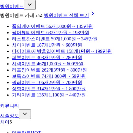
병원이벤트
병원이벤트 카테고리
병원이벤트
전체 보기
폭염케어
이벤트 56개
1,000원 ~ 135만원
썸머뷰티
이벤트 63개
1만원 ~ 198만원
라스트찬스
이벤트 59개
1,000원 ~ 245만원
치아
이벤트 187개
1만원 ~ 600만원
다이어트/지방흡입
이벤트 158개
1만원 ~ 199만원
피부
이벤트 303개
1만원 ~ 280만원
시력
이벤트 46개
1,000원 ~ 600만원
리프팅
이벤트 262개
3만원 ~ 800만원
보톡스
이벤트 74개
1,000원 ~ 59만원
필러
이벤트 106개
2만원 ~ 700만원
성형
이벤트 314개
1만원 ~ 1,800만원
기타
이벤트 135개
1,100원 ~ 440만원
커뮤니티
시술정보
치아
5
임플란트
HOT