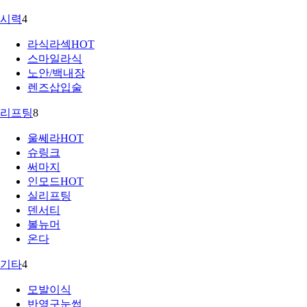
시력
4
라식라섹
HOT
스마일라식
노안/백내장
렌즈삽입술
리프팅
8
울쎄라
HOT
슈링크
써마지
인모드
HOT
실리프팅
덴서티
볼뉴머
온다
기타
4
모발이식
반영구눈썹