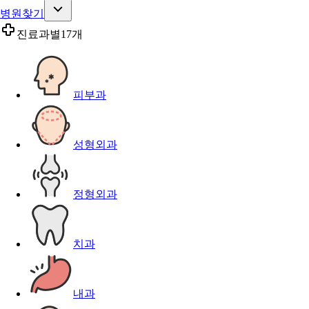
병원찾기
진료과별
17개
피부과
성형외과
정형외과
치과
내과