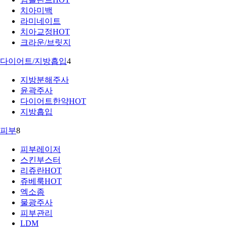
치아미백
라미네이트
치아교정
HOT
크라운/브릿지
다이어트/지방흡입
4
지방분해주사
윤곽주사
다이어트한약
HOT
지방흡입
피부
8
피부레이저
스킨부스터
리쥬란
HOT
쥬베룩
HOT
엑소좀
물광주사
피부관리
LDM