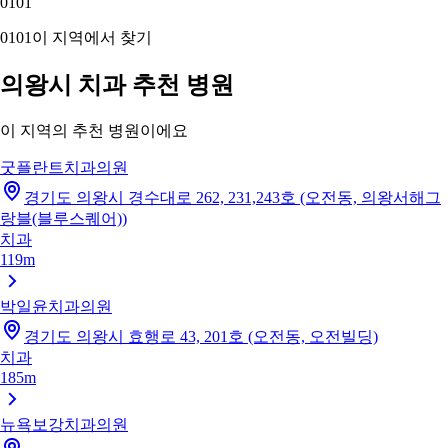
01
01
01
01
이 지역에서 찾기
의왕시 치과 추천 병원
이 지역의 추천 병원이에요
굿플란트치과의원
경기도 의왕시 경수대로 262, 231,243호 (오전동, 의왕서해그
랑블(블루스퀘어))
치과
119m
박일윤치과의원
경기도 의왕시 효행로 43, 201호 (오전동, 오전빌딩)
치과
185m
뉴욕보강치과의원