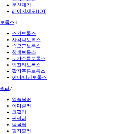
문신제거
레이저제모
HOT
보톡스
8
스킨보톡스
사각턱보톡스
승모근보톡스
침샘보톡스
눈가주름보톡스
입꼬리보톡스
팔자주름보톡스
이마/미간보톡스
필러
7
입술필러
이마필러
코필러
귀필러
턱필러
팔자필러