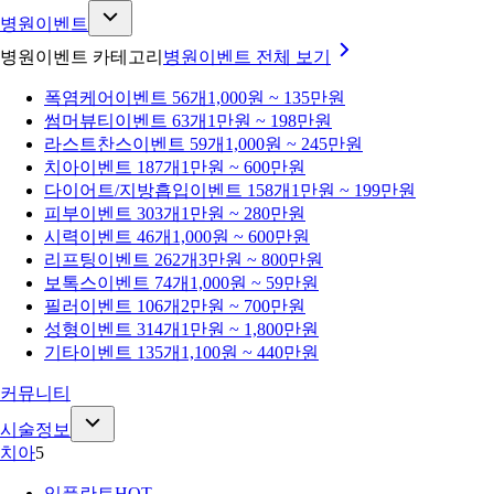
병원이벤트
병원이벤트 카테고리
병원이벤트
전체 보기
폭염케어
이벤트 56개
1,000원 ~ 135만원
썸머뷰티
이벤트 63개
1만원 ~ 198만원
라스트찬스
이벤트 59개
1,000원 ~ 245만원
치아
이벤트 187개
1만원 ~ 600만원
다이어트/지방흡입
이벤트 158개
1만원 ~ 199만원
피부
이벤트 303개
1만원 ~ 280만원
시력
이벤트 46개
1,000원 ~ 600만원
리프팅
이벤트 262개
3만원 ~ 800만원
보톡스
이벤트 74개
1,000원 ~ 59만원
필러
이벤트 106개
2만원 ~ 700만원
성형
이벤트 314개
1만원 ~ 1,800만원
기타
이벤트 135개
1,100원 ~ 440만원
커뮤니티
시술정보
치아
5
임플란트
HOT