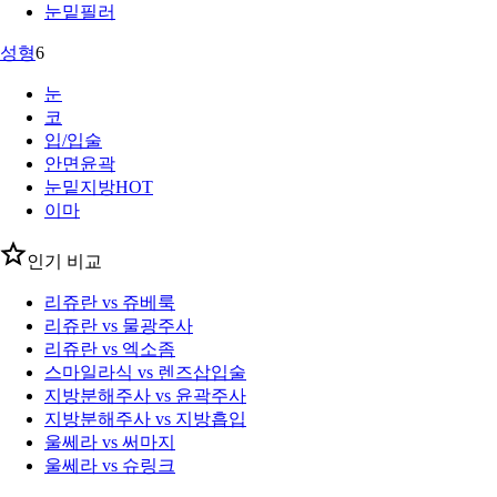
눈밑필러
성형
6
눈
코
입/입술
안면윤곽
눈밑지방
HOT
이마
인기 비교
리쥬란 vs 쥬베룩
리쥬란 vs 물광주사
리쥬란 vs 엑소좀
스마일라식 vs 렌즈삽입술
지방분해주사 vs 윤곽주사
지방분해주사 vs 지방흡입
울쎄라 vs 써마지
울쎄라 vs 슈링크