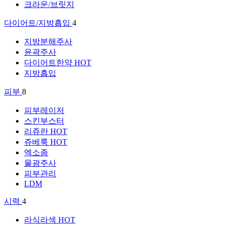
크라운/브릿지
다이어트/지방흡입
4
지방분해주사
윤곽주사
다이어트한약
HOT
지방흡입
피부
8
피부레이저
스킨부스터
리쥬란
HOT
쥬베룩
HOT
엑소좀
물광주사
피부관리
LDM
시력
4
라식라섹
HOT