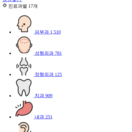
진료과별
17개
피부과
1,510
성형외과
781
정형외과
125
치과
909
내과
251