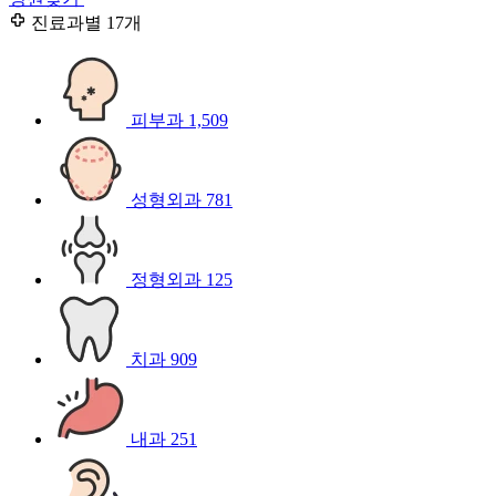
진료과별
17개
피부과
1,509
성형외과
781
정형외과
125
치과
909
내과
251