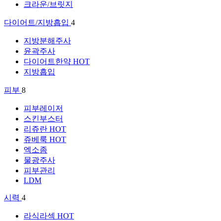
크라운/브릿지
다이어트/지방흡입
4
지방분해주사
윤곽주사
다이어트한약
HOT
지방흡입
피부
8
피부레이저
스킨부스터
리쥬란
HOT
쥬베룩
HOT
엑소좀
물광주사
피부관리
LDM
시력
4
라식라섹
HOT