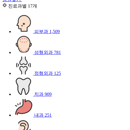
진료과별
17개
피부과
1,509
성형외과
781
정형외과
125
치과
909
내과
251