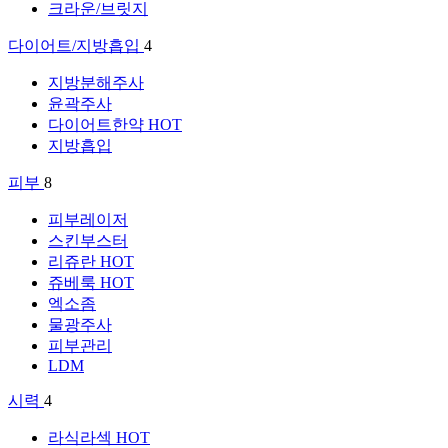
크라운/브릿지
다이어트/지방흡입
4
지방분해주사
윤곽주사
다이어트한약
HOT
지방흡입
피부
8
피부레이저
스킨부스터
리쥬란
HOT
쥬베룩
HOT
엑소좀
물광주사
피부관리
LDM
시력
4
라식라섹
HOT