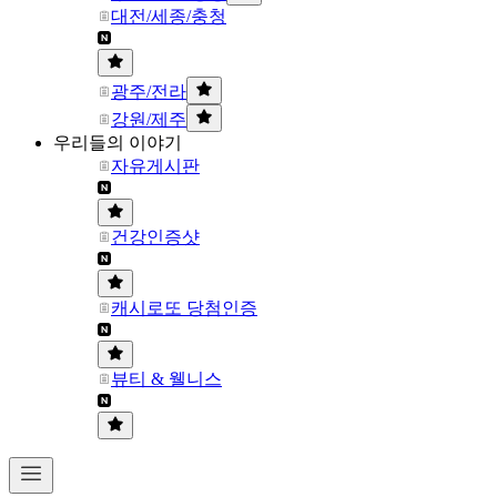
대전/세종/충청
광주/전라
강원/제주
우리들의 이야기
자유게시판
건강인증샷
캐시로또 당첨인증
뷰티 & 웰니스