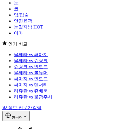
눈
코
입/입술
안면윤곽
눈밑지방
HOT
이마
인기 비교
울쎄라 vs 써마지
울쎄라 vs 슈링크
슈링크 vs 인모드
울쎄라 vs 볼뉴머
써마지 vs 인모드
써마지 vs 덴서티
리쥬란 vs 쥬베룩
리쥬란 vs 물광주사
약 정보
전문가칼럼
한국어