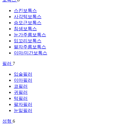
스킨보톡스
사각턱보톡스
승모근보톡스
침샘보톡스
눈가주름보톡스
입꼬리보톡스
팔자주름보톡스
이마/미간보톡스
필러
7
입술필러
이마필러
코필러
귀필러
턱필러
팔자필러
눈밑필러
성형
6