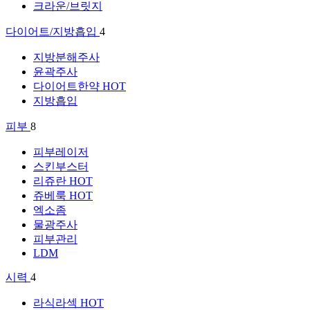
크라운/브릿지
다이어트/지방흡입
4
지방분해주사
윤곽주사
다이어트한약
HOT
지방흡입
피부
8
피부레이저
스킨부스터
리쥬란
HOT
쥬베룩
HOT
엑소좀
물광주사
피부관리
LDM
시력
4
라식라섹
HOT