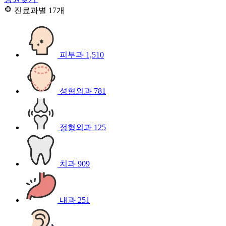
진료과별
17개
피부과
1,510
성형외과
781
정형외과
125
치과
909
내과
251