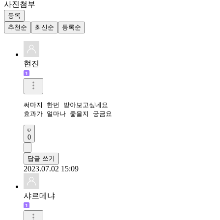
사진첨부
등록
추천순
최신순
등록순
현진
써마지 한번 받아보고싶네요

효과가 얼마나 좋을지 궁금요
0
답글 쓰기
2023.07.02 15:09
샤르데냐