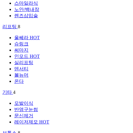
스마일라식
노안/백내장
렌즈삽입술
리프팅
8
울쎄라
HOT
슈링크
써마지
인모드
HOT
실리프팅
덴서티
볼뉴머
온다
기타
4
모발이식
반영구눈썹
문신제거
레이저제모
HOT
보톡스
8