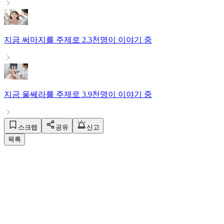
지금
써마지
를 주제로
2.3천명
이 이야기 중
지금
울쎄라
를 주제로
3.9천명
이 이야기 중
스크랩
공유
신고
목록