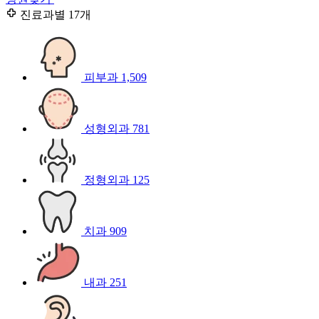
진료과별
17개
피부과
1,509
성형외과
781
정형외과
125
치과
909
내과
251