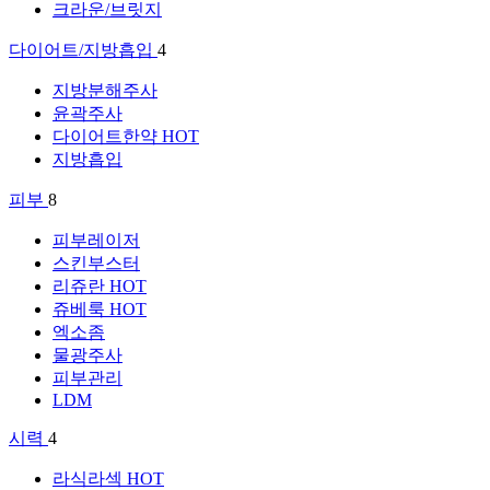
크라운/브릿지
다이어트/지방흡입
4
지방분해주사
윤곽주사
다이어트한약
HOT
지방흡입
피부
8
피부레이저
스킨부스터
리쥬란
HOT
쥬베룩
HOT
엑소좀
물광주사
피부관리
LDM
시력
4
라식라섹
HOT