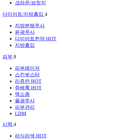
크라운/브릿지
다이어트/지방흡입
4
지방분해주사
윤곽주사
다이어트한약
HOT
지방흡입
피부
8
피부레이저
스킨부스터
리쥬란
HOT
쥬베룩
HOT
엑소좀
물광주사
피부관리
LDM
시력
4
라식라섹
HOT