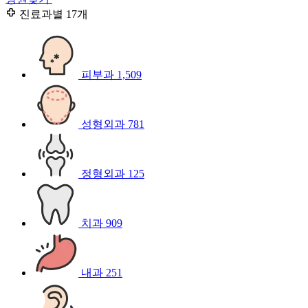
진료과별
17개
피부과
1,509
성형외과
781
정형외과
125
치과
909
내과
251