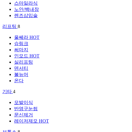
스마일라식
노안/백내장
렌즈삽입술
리프팅
8
울쎄라
HOT
슈링크
써마지
인모드
HOT
실리프팅
덴서티
볼뉴머
온다
기타
4
모발이식
반영구눈썹
문신제거
레이저제모
HOT
보톡스
8