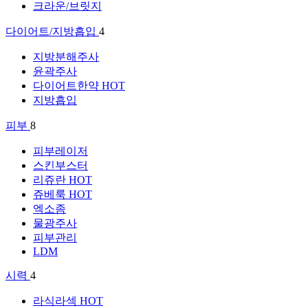
크라운/브릿지
다이어트/지방흡입
4
지방분해주사
윤곽주사
다이어트한약
HOT
지방흡입
피부
8
피부레이저
스킨부스터
리쥬란
HOT
쥬베룩
HOT
엑소좀
물광주사
피부관리
LDM
시력
4
라식라섹
HOT