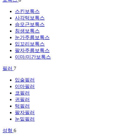
스킨보톡스
사각턱보톡스
승모근보톡스
침샘보톡스
눈가주름보톡스
입꼬리보톡스
팔자주름보톡스
이마/미간보톡스
필러
7
입술필러
이마필러
코필러
귀필러
턱필러
팔자필러
눈밑필러
성형
6