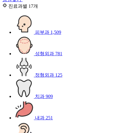
진료과별
17개
피부과
1,509
성형외과
781
정형외과
125
치과
909
내과
251