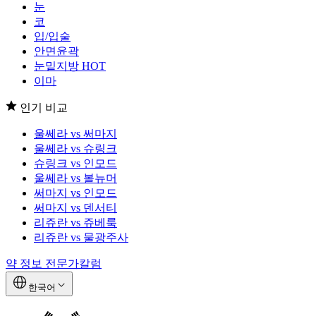
눈
코
입/입술
안면윤곽
눈밑지방
HOT
이마
인기 비교
울쎄라 vs 써마지
울쎄라 vs 슈링크
슈링크 vs 인모드
울쎄라 vs 볼뉴머
써마지 vs 인모드
써마지 vs 덴서티
리쥬란 vs 쥬베룩
리쥬란 vs 물광주사
약 정보
전문가칼럼
한국어