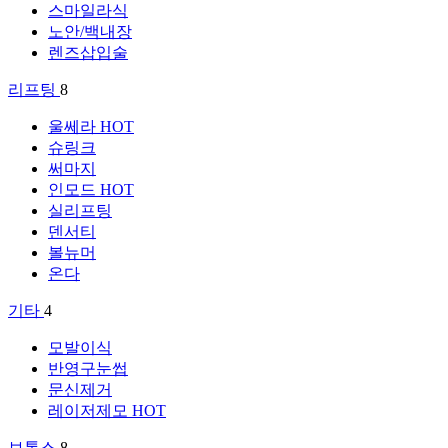
스마일라식
노안/백내장
렌즈삽입술
리프팅
8
울쎄라
HOT
슈링크
써마지
인모드
HOT
실리프팅
덴서티
볼뉴머
온다
기타
4
모발이식
반영구눈썹
문신제거
레이저제모
HOT
보톡스
8