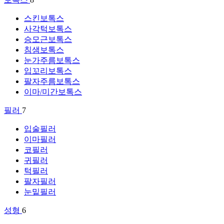
스킨보톡스
사각턱보톡스
승모근보톡스
침샘보톡스
눈가주름보톡스
입꼬리보톡스
팔자주름보톡스
이마/미간보톡스
필러
7
입술필러
이마필러
코필러
귀필러
턱필러
팔자필러
눈밑필러
성형
6