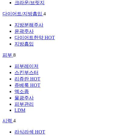
크라운/브릿지
다이어트/지방흡입
4
지방분해주사
윤곽주사
다이어트한약
HOT
지방흡입
피부
8
피부레이저
스킨부스터
리쥬란
HOT
쥬베룩
HOT
엑소좀
물광주사
피부관리
LDM
시력
4
라식라섹
HOT