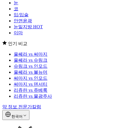
눈
코
입/입술
안면윤곽
눈밑지방
HOT
이마
인기 비교
울쎄라 vs 써마지
울쎄라 vs 슈링크
슈링크 vs 인모드
울쎄라 vs 볼뉴머
써마지 vs 인모드
써마지 vs 덴서티
리쥬란 vs 쥬베룩
리쥬란 vs 물광주사
약 정보
전문가칼럼
한국어