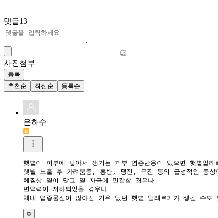
댓글
13
사진첨부
등록
추천순
최신순
등록순
은하수
햇볕이 피부에 닿아서 생기는 피부 염증반응이 있으면 햇볕알레르
햇볕 노출 후 가려움증, 홍반, 팽진, 구진 등의 급성적인 증상
체질상 열이 많고 열 자극에 민감할 경우나 

면역력이 저하되었을 경우나
