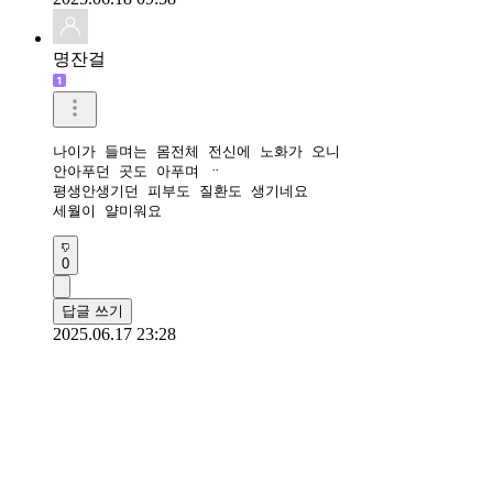
명잔걸
나이가 들며는 몸전체 전신에 노화가 오니

안아푸던 곳도 아푸며 ᆢ

평생안생기던 피부도 질환도 생기네요

세월이 얄미워요 
0
답글 쓰기
2025.06.17 23:28