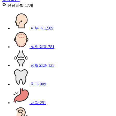
진료과별
17개
피부과
1,509
성형외과
781
정형외과
125
치과
909
내과
251