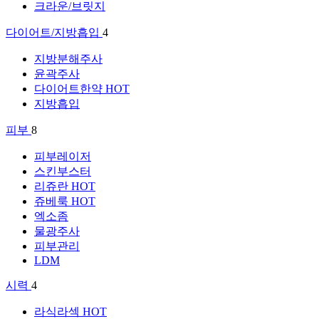
크라운/브릿지
다이어트/지방흡입
4
지방분해주사
윤곽주사
다이어트한약
HOT
지방흡입
피부
8
피부레이저
스킨부스터
리쥬란
HOT
쥬베룩
HOT
엑소좀
물광주사
피부관리
LDM
시력
4
라식라섹
HOT