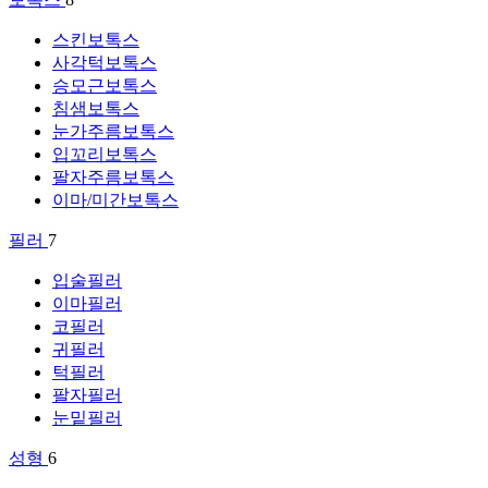
스킨보톡스
사각턱보톡스
승모근보톡스
침샘보톡스
눈가주름보톡스
입꼬리보톡스
팔자주름보톡스
이마/미간보톡스
필러
7
입술필러
이마필러
코필러
귀필러
턱필러
팔자필러
눈밑필러
성형
6