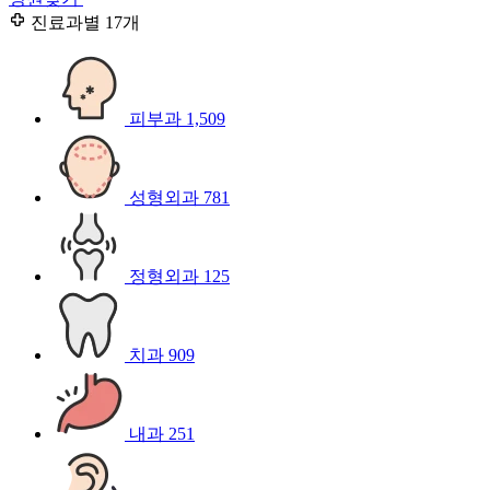
진료과별
17개
피부과
1,509
성형외과
781
정형외과
125
치과
909
내과
251