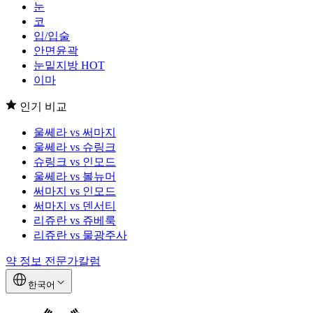
눈
코
입/입술
안면윤곽
눈밑지방
HOT
이마
인기 비교
울쎄라 vs 써마지
울쎄라 vs 슈링크
슈링크 vs 인모드
울쎄라 vs 볼뉴머
써마지 vs 인모드
써마지 vs 덴서티
리쥬란 vs 쥬베룩
리쥬란 vs 물광주사
약 정보
전문가칼럼
한국어