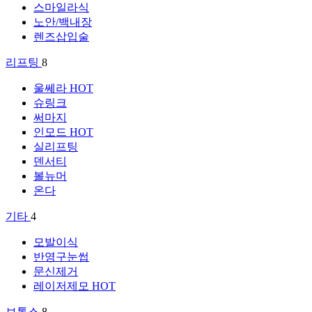
스마일라식
노안/백내장
렌즈삽입술
리프팅
8
울쎄라
HOT
슈링크
써마지
인모드
HOT
실리프팅
덴서티
볼뉴머
온다
기타
4
모발이식
반영구눈썹
문신제거
레이저제모
HOT
보톡스
8