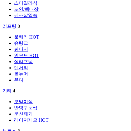
스마일라식
노안/백내장
렌즈삽입술
리프팅
8
울쎄라
HOT
슈링크
써마지
인모드
HOT
실리프팅
덴서티
볼뉴머
온다
기타
4
모발이식
반영구눈썹
문신제거
레이저제모
HOT
보톡스
8