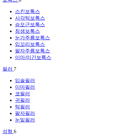
스킨보톡스
사각턱보톡스
승모근보톡스
침샘보톡스
눈가주름보톡스
입꼬리보톡스
팔자주름보톡스
이마/미간보톡스
필러
7
입술필러
이마필러
코필러
귀필러
턱필러
팔자필러
눈밑필러
성형
6