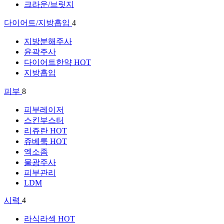
크라운/브릿지
다이어트/지방흡입
4
지방분해주사
윤곽주사
다이어트한약
HOT
지방흡입
피부
8
피부레이저
스킨부스터
리쥬란
HOT
쥬베룩
HOT
엑소좀
물광주사
피부관리
LDM
시력
4
라식라섹
HOT