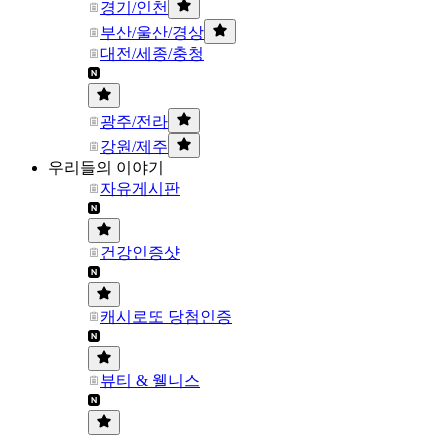
경기/인천
부산/울산/경상
대전/세종/충청
광주/전라
강원/제주
우리들의 이야기
자유게시판
건강인증샷
캐시로또 당첨인증
뷰티 & 웰니스