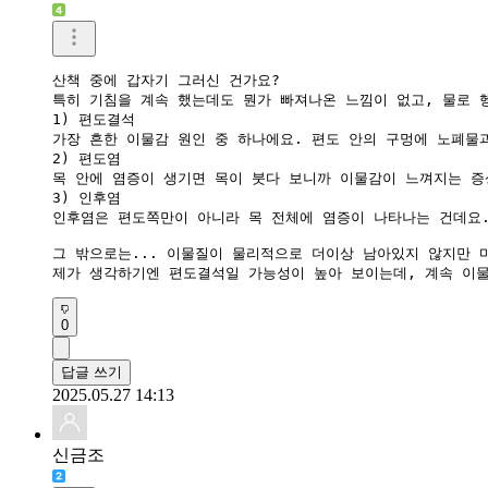
산책 중에 갑자기 그러신 건가요?

특히 기침을 계속 했는데도 뭔가 빠져나온 느낌이 없고, 물로 
1) 편도결석

가장 흔한 이물감 원인 중 하나에요. 편도 안의 구멍에 노폐물
2) 편도염

목 안에 염증이 생기면 목이 붓다 보니까 이물감이 느껴지는 증
3) 인후염

인후염은 편도쪽만이 아니라 목 전체에 염증이 나타나는 건데요.
그 밖으로는... 이물질이 물리적으로 더이상 남아있지 않지만 
제가 생각하기엔 편도결석일 가능성이 높아 보이는데, 계속 이
0
답글 쓰기
2025.05.27 14:13
신금조