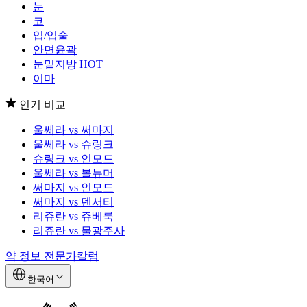
눈
코
입/입술
안면윤곽
눈밑지방
HOT
이마
인기 비교
울쎄라 vs 써마지
울쎄라 vs 슈링크
슈링크 vs 인모드
울쎄라 vs 볼뉴머
써마지 vs 인모드
써마지 vs 덴서티
리쥬란 vs 쥬베룩
리쥬란 vs 물광주사
약 정보
전문가칼럼
한국어