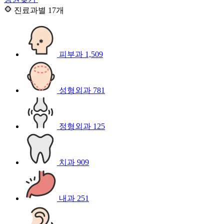
진료과별
17개
피부과
1,509
성형외과
781
정형외과
125
치과
909
내과
251