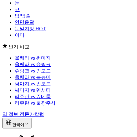
눈
코
입/입술
안면윤곽
눈밑지방
HOT
이마
인기 비교
울쎄라 vs 써마지
울쎄라 vs 슈링크
슈링크 vs 인모드
울쎄라 vs 볼뉴머
써마지 vs 인모드
써마지 vs 덴서티
리쥬란 vs 쥬베룩
리쥬란 vs 물광주사
약 정보
전문가칼럼
한국어