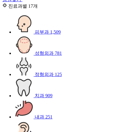
진료과별
17개
피부과
1,509
성형외과
781
정형외과
125
치과
909
내과
251