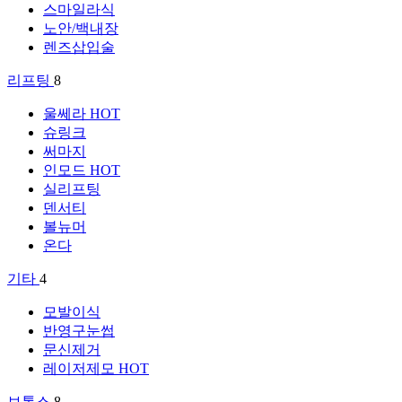
스마일라식
노안/백내장
렌즈삽입술
리프팅
8
울쎄라
HOT
슈링크
써마지
인모드
HOT
실리프팅
덴서티
볼뉴머
온다
기타
4
모발이식
반영구눈썹
문신제거
레이저제모
HOT
보톡스
8