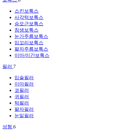
스킨보톡스
사각턱보톡스
승모근보톡스
침샘보톡스
눈가주름보톡스
입꼬리보톡스
팔자주름보톡스
이마/미간보톡스
필러
7
입술필러
이마필러
코필러
귀필러
턱필러
팔자필러
눈밑필러
성형
6