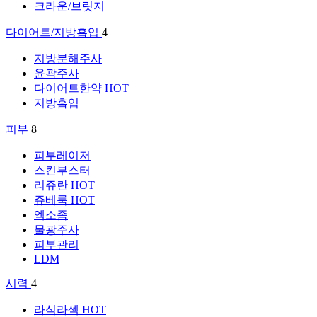
크라운/브릿지
다이어트/지방흡입
4
지방분해주사
윤곽주사
다이어트한약
HOT
지방흡입
피부
8
피부레이저
스킨부스터
리쥬란
HOT
쥬베룩
HOT
엑소좀
물광주사
피부관리
LDM
시력
4
라식라섹
HOT