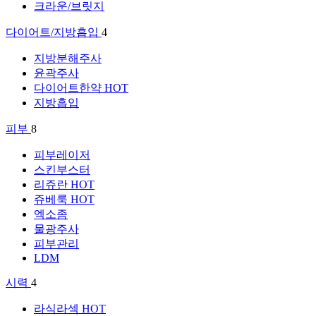
크라운/브릿지
다이어트/지방흡입
4
지방분해주사
윤곽주사
다이어트한약
HOT
지방흡입
피부
8
피부레이저
스킨부스터
리쥬란
HOT
쥬베룩
HOT
엑소좀
물광주사
피부관리
LDM
시력
4
라식라섹
HOT