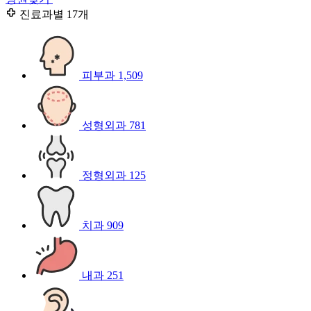
진료과별
17개
피부과
1,509
성형외과
781
정형외과
125
치과
909
내과
251