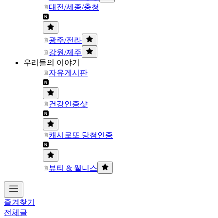
대전/세종/충청
광주/전라
강원/제주
우리들의 이야기
자유게시판
건강인증샷
캐시로또 당첨인증
뷰티 & 웰니스
즐겨찾기
전체글