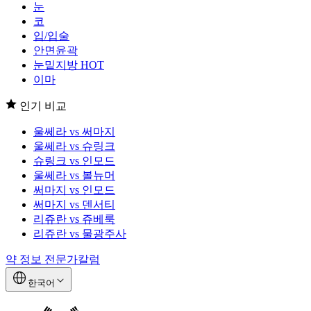
눈
코
입/입술
안면윤곽
눈밑지방
HOT
이마
인기 비교
울쎄라 vs 써마지
울쎄라 vs 슈링크
슈링크 vs 인모드
울쎄라 vs 볼뉴머
써마지 vs 인모드
써마지 vs 덴서티
리쥬란 vs 쥬베룩
리쥬란 vs 물광주사
약 정보
전문가칼럼
한국어