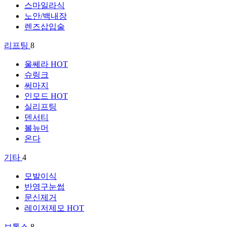
스마일라식
노안/백내장
렌즈삽입술
리프팅
8
울쎄라
HOT
슈링크
써마지
인모드
HOT
실리프팅
덴서티
볼뉴머
온다
기타
4
모발이식
반영구눈썹
문신제거
레이저제모
HOT
보톡스
8