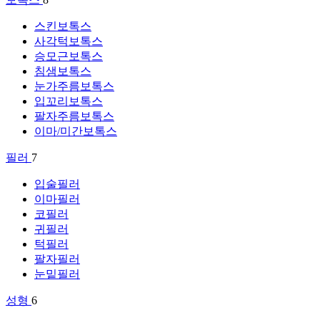
스킨보톡스
사각턱보톡스
승모근보톡스
침샘보톡스
눈가주름보톡스
입꼬리보톡스
팔자주름보톡스
이마/미간보톡스
필러
7
입술필러
이마필러
코필러
귀필러
턱필러
팔자필러
눈밑필러
성형
6