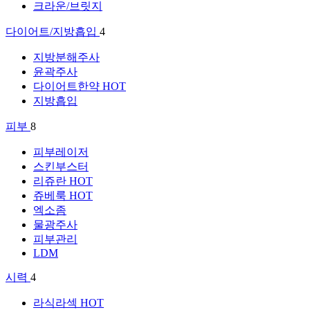
크라운/브릿지
다이어트/지방흡입
4
지방분해주사
윤곽주사
다이어트한약
HOT
지방흡입
피부
8
피부레이저
스킨부스터
리쥬란
HOT
쥬베룩
HOT
엑소좀
물광주사
피부관리
LDM
시력
4
라식라섹
HOT