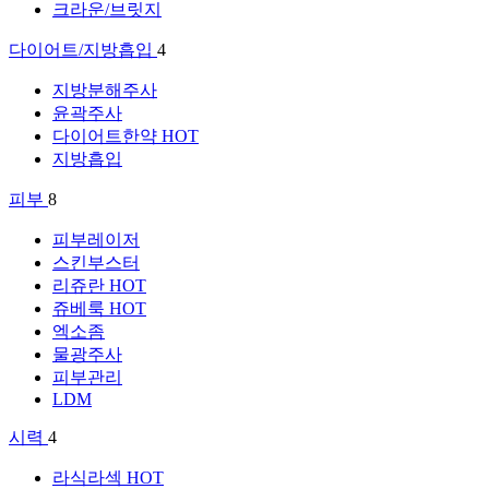
크라운/브릿지
다이어트/지방흡입
4
지방분해주사
윤곽주사
다이어트한약
HOT
지방흡입
피부
8
피부레이저
스킨부스터
리쥬란
HOT
쥬베룩
HOT
엑소좀
물광주사
피부관리
LDM
시력
4
라식라섹
HOT