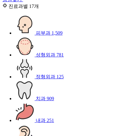
진료과별
17개
피부과
1,509
성형외과
781
정형외과
125
치과
909
내과
251