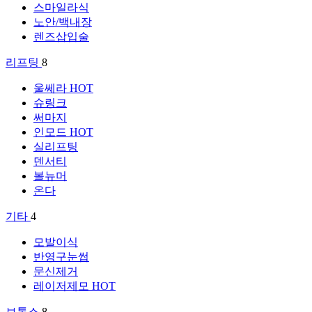
스마일라식
노안/백내장
렌즈삽입술
리프팅
8
울쎄라
HOT
슈링크
써마지
인모드
HOT
실리프팅
덴서티
볼뉴머
온다
기타
4
모발이식
반영구눈썹
문신제거
레이저제모
HOT
보톡스
8