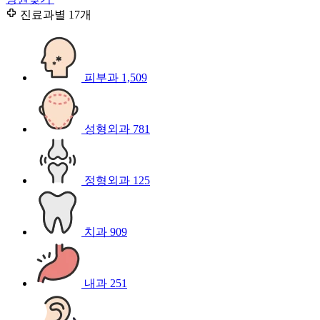
진료과별
17개
피부과
1,509
성형외과
781
정형외과
125
치과
909
내과
251