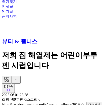
즐겨찾기
전체글
인기글
공지사항
뷰티 & 웰니스
저희 집 해열제는 어린이부루
펜 시럽입니다
김양숙
2023.06.01 23:28
조회
789
추천
0
스크랩
0
https://cashdoc.me/community/beauty-wellness/2619040
주소복사