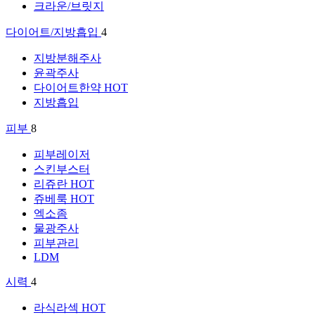
크라운/브릿지
다이어트/지방흡입
4
지방분해주사
윤곽주사
다이어트한약
HOT
지방흡입
피부
8
피부레이저
스킨부스터
리쥬란
HOT
쥬베룩
HOT
엑소좀
물광주사
피부관리
LDM
시력
4
라식라섹
HOT