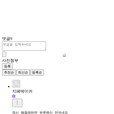
댓글
9
사진첨부
등록
추천순
최신순
등록순
지폐메이커
역시 해열제하면 부루펜이 먼저네요
