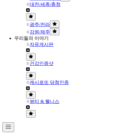
대전/세종/충청
광주/전라
강원/제주
우리들의 이야기
자유게시판
건강인증샷
캐시로또 당첨인증
뷰티 & 웰니스