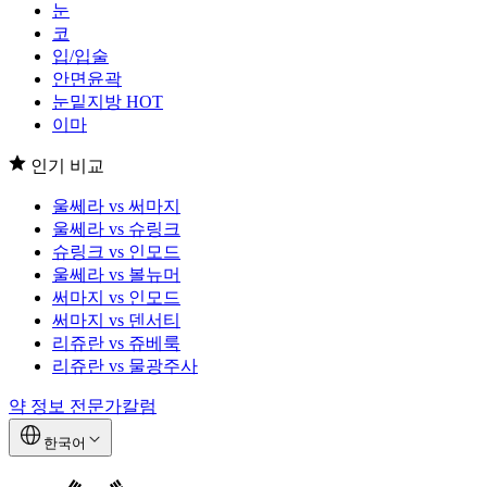
눈
코
입/입술
안면윤곽
눈밑지방
HOT
이마
인기 비교
울쎄라 vs 써마지
울쎄라 vs 슈링크
슈링크 vs 인모드
울쎄라 vs 볼뉴머
써마지 vs 인모드
써마지 vs 덴서티
리쥬란 vs 쥬베룩
리쥬란 vs 물광주사
약 정보
전문가칼럼
한국어