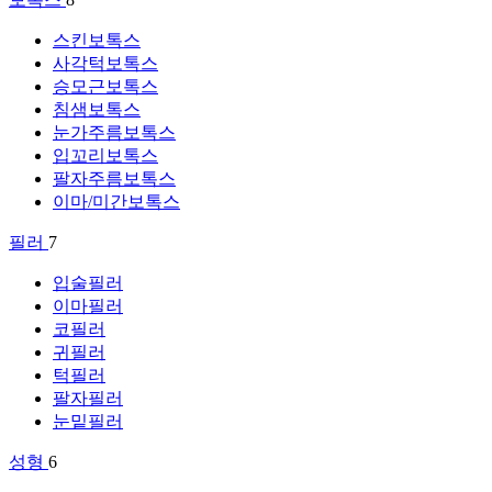
스킨보톡스
사각턱보톡스
승모근보톡스
침샘보톡스
눈가주름보톡스
입꼬리보톡스
팔자주름보톡스
이마/미간보톡스
필러
7
입술필러
이마필러
코필러
귀필러
턱필러
팔자필러
눈밑필러
성형
6