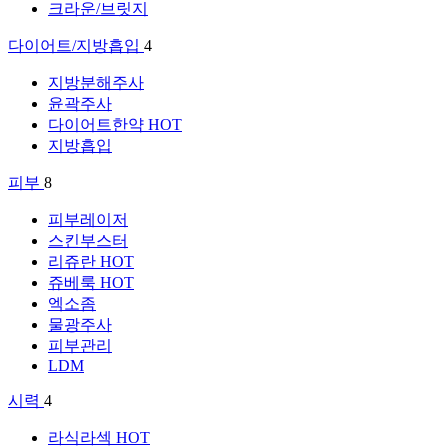
크라운/브릿지
다이어트/지방흡입
4
지방분해주사
윤곽주사
다이어트한약
HOT
지방흡입
피부
8
피부레이저
스킨부스터
리쥬란
HOT
쥬베룩
HOT
엑소좀
물광주사
피부관리
LDM
시력
4
라식라섹
HOT