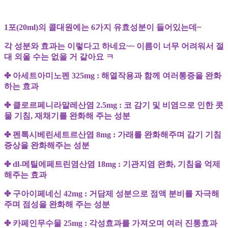
1
포
(20ml)
의 콜대원에는
6
가지 유효성분이 들어있는데
~
각 성분와 효과는 이렇다고 하네요
~~
이름이 너무 어려워서 절
대 외울 수는 없을 거 같아요 ㅋ
✤ 아세트아미노펜
325mg :
해열작용과 함께 여러통증을 완화
하는 효과
✤ 클로르페니라말레산염
2.5mg :
코 감기 및 비염으로 인한 콧
물 기침
,
재채기를 완화해 주는 성분
✤ 펜톡시베린세트르산염
8mg :
가래를 완화해주며 감기 기침
증상을 완화해주는 성분
✤
dl-
메틸에페트린염산염
18mg :
기관지염 완화
,
기침을 억제
해주는 효과
✤ 구아이페네신
42mg :
거담제 성분으로 점액 분비를 자극해
주며 점성을 완화해 주는 성분
✤ 카페인무수물
25mg :
각성효과를 가져오며 여러 진통효과