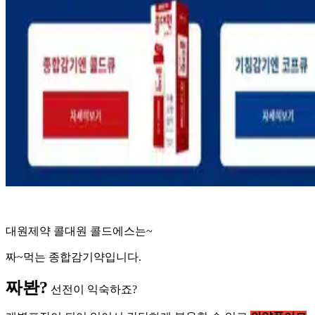
대원제약 콜대원 콜드에스는
~
짜
~
먹는 종합감기약입니다
.
짜봔
?
선전이 익숙하죠
?