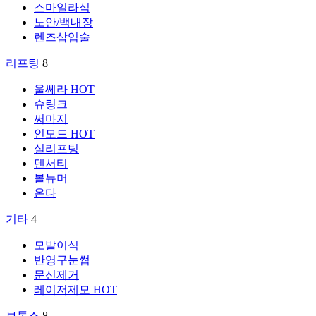
스마일라식
노안/백내장
렌즈삽입술
리프팅
8
울쎄라
HOT
슈링크
써마지
인모드
HOT
실리프팅
덴서티
볼뉴머
온다
기타
4
모발이식
반영구눈썹
문신제거
레이저제모
HOT
보톡스
8