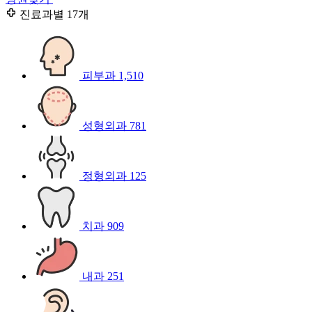
진료과별
17개
피부과
1,510
성형외과
781
정형외과
125
치과
909
내과
251