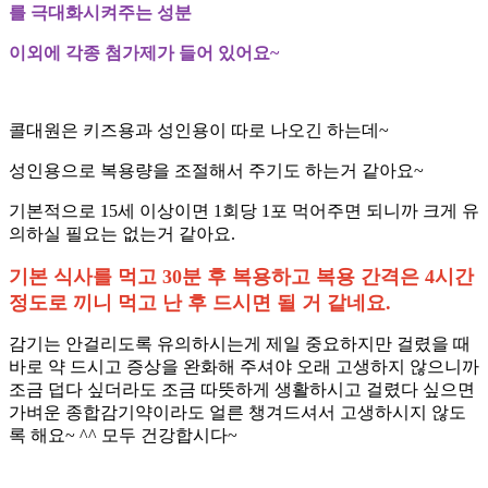
를 극대화시켜주는 성분
이외에 각종 첨가제가 들어 있어요
~
콜대원은 키즈용과 성인용이 따로 나오긴 하는데
~
성인용으로 복용량을 조절해서 주기도 하는거 같아요
~
기본적으로
15
세 이상이면
1
회당
1
포 먹어주면 되니까 크게 유
의하실 필요는 없는거 같아요
.
기본 식사를 먹고
30
분 후 복용하고 복용 간격은
4
시간
정도로 끼니 먹고 난 후 드시면 될 거 같네요
.
감기는 안걸리도록 유의하시는게 제일 중요하지만 걸렸을 때
바로 약 드시고 증상을 완화해 주셔야 오래 고생하지 않으니까
조금 덥다 싶더라도 조금 따뜻하게 생활하시고 걸렸다 싶으면
가벼운 종합감기약이라도 얼른 챙겨드셔서 고생하시지 않도
록 해요
~ ^^
모두 건강합시다
~