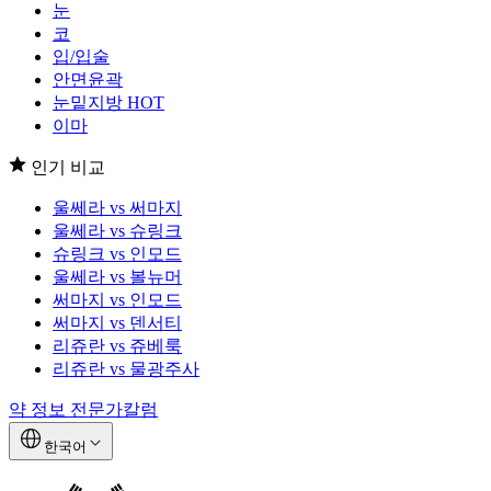
눈
코
입/입술
안면윤곽
눈밑지방
HOT
이마
인기 비교
울쎄라 vs 써마지
울쎄라 vs 슈링크
슈링크 vs 인모드
울쎄라 vs 볼뉴머
써마지 vs 인모드
써마지 vs 덴서티
리쥬란 vs 쥬베룩
리쥬란 vs 물광주사
약 정보
전문가칼럼
한국어