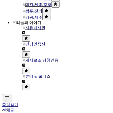
대전/세종/충청
광주/전라
강원/제주
우리들의 이야기
자유게시판
건강인증샷
캐시로또 당첨인증
뷰티 & 웰니스
즐겨찾기
전체글