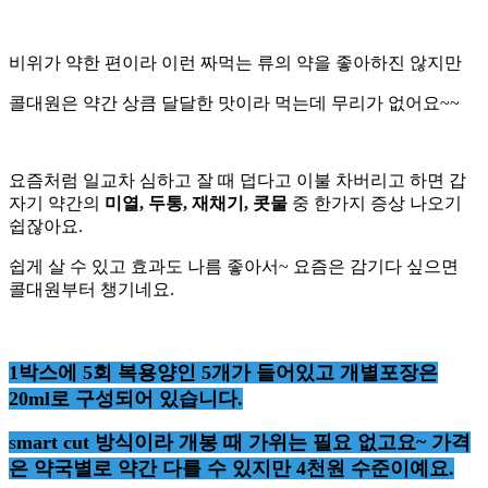
비위가 약한 편이라 이런 짜먹는 류의 약을 좋아하진 않지만
콜대원은 약간 상큼 달달한 맛이라 먹는데 무리가 없어요
~~
요즘처럼 일교차 심하고 잘 때 덥다고 이불 차버리고 하면 갑
자기 약간의
미열
,
두통
,
재채기
,
콧물
중 한가지 증상 나오기
쉽잖아요
.
쉽게 살 수 있고 효과도 나름 좋아서
~
요즘은 감기다 싶으면
콜대원부터 챙기네요
.
1
박스에
5
회 복용양인
5
개가 들어있고 개별포장은
20ml
로 구성되어 있습니다
.
s
mart cut
방식이라 개봉 때 가위는 필요 없고요
~
가격
은 약국별로 약간 다를 수 있지만
4
천원 수준이예요
.