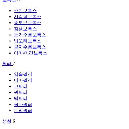
스킨보톡스
사각턱보톡스
승모근보톡스
침샘보톡스
눈가주름보톡스
입꼬리보톡스
팔자주름보톡스
이마/미간보톡스
필러
7
입술필러
이마필러
코필러
귀필러
턱필러
팔자필러
눈밑필러
성형
6