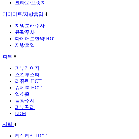
크라운/브릿지
다이어트/지방흡입
4
지방분해주사
윤곽주사
다이어트한약
HOT
지방흡입
피부
8
피부레이저
스킨부스터
리쥬란
HOT
쥬베룩
HOT
엑소좀
물광주사
피부관리
LDM
시력
4
라식라섹
HOT