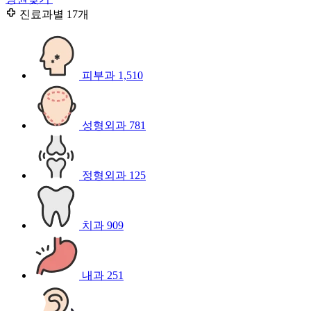
진료과별
17개
피부과
1,510
성형외과
781
정형외과
125
치과
909
내과
251