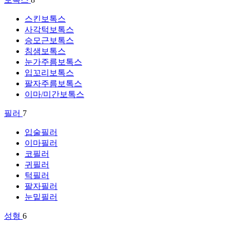
스킨보톡스
사각턱보톡스
승모근보톡스
침샘보톡스
눈가주름보톡스
입꼬리보톡스
팔자주름보톡스
이마/미간보톡스
필러
7
입술필러
이마필러
코필러
귀필러
턱필러
팔자필러
눈밑필러
성형
6