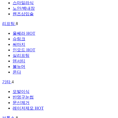
스마일라식
노안/백내장
렌즈삽입술
리프팅
8
울쎄라
HOT
슈링크
써마지
인모드
HOT
실리프팅
덴서티
볼뉴머
온다
기타
4
모발이식
반영구눈썹
문신제거
레이저제모
HOT
보톡스
8