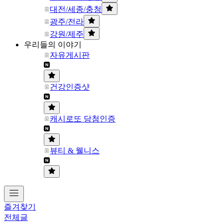
대전/세종/충청
광주/전라
강원/제주
우리들의 이야기
자유게시판
건강인증샷
캐시로또 당첨인증
뷰티 & 웰니스
즐겨찾기
전체글