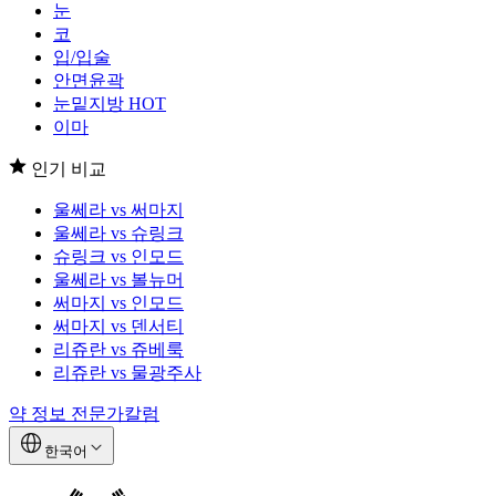
눈
코
입/입술
안면윤곽
눈밑지방
HOT
이마
인기 비교
울쎄라 vs 써마지
울쎄라 vs 슈링크
슈링크 vs 인모드
울쎄라 vs 볼뉴머
써마지 vs 인모드
써마지 vs 덴서티
리쥬란 vs 쥬베룩
리쥬란 vs 물광주사
약 정보
전문가칼럼
한국어