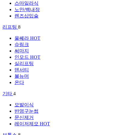
스마일라식
노안/백내장
렌즈삽입술
리프팅
8
울쎄라
HOT
슈링크
써마지
인모드
HOT
실리프팅
덴서티
볼뉴머
온다
기타
4
모발이식
반영구눈썹
문신제거
레이저제모
HOT
보톡스
8