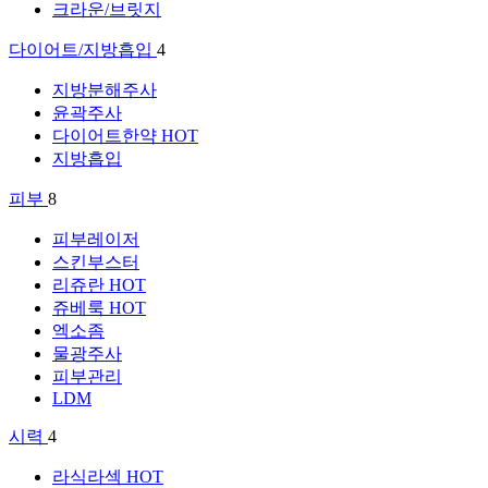
크라운/브릿지
다이어트/지방흡입
4
지방분해주사
윤곽주사
다이어트한약
HOT
지방흡입
피부
8
피부레이저
스킨부스터
리쥬란
HOT
쥬베룩
HOT
엑소좀
물광주사
피부관리
LDM
시력
4
라식라섹
HOT