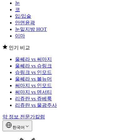
눈
코
입/입술
안면윤곽
눈밑지방
HOT
이마
인기 비교
울쎄라 vs 써마지
울쎄라 vs 슈링크
슈링크 vs 인모드
울쎄라 vs 볼뉴머
써마지 vs 인모드
써마지 vs 덴서티
리쥬란 vs 쥬베룩
리쥬란 vs 물광주사
약 정보
전문가칼럼
한국어