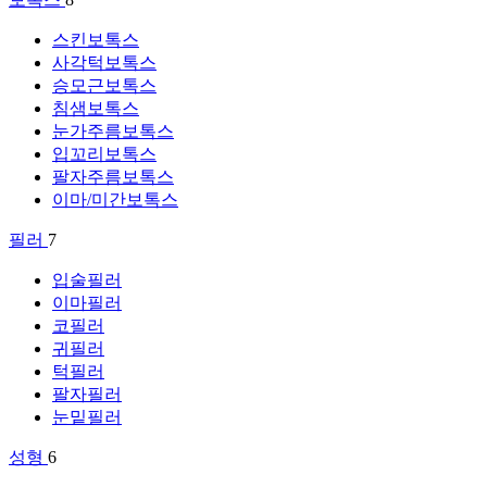
스킨보톡스
사각턱보톡스
승모근보톡스
침샘보톡스
눈가주름보톡스
입꼬리보톡스
팔자주름보톡스
이마/미간보톡스
필러
7
입술필러
이마필러
코필러
귀필러
턱필러
팔자필러
눈밑필러
성형
6