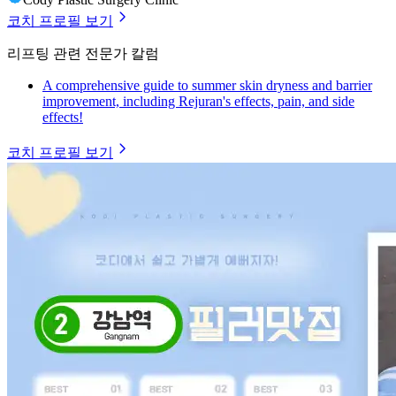
코치 프로필 보기
리프팅 관련 전문가 칼럼
A comprehensive guide to summer skin dryness and barrier
improvement, including Rejuran's effects, pain, and side
effects!
코치 프로필 보기