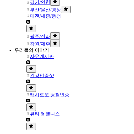
경기/인천
부산/울산/경상
대전/세종/충청
광주/전라
강원/제주
우리들의 이야기
자유게시판
건강인증샷
캐시로또 당첨인증
뷰티 & 웰니스