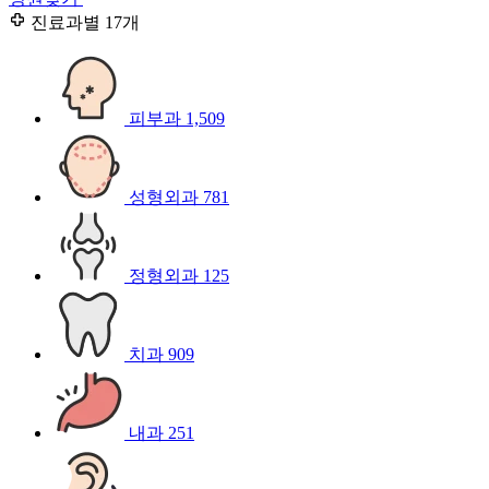
진료과별
17개
피부과
1,509
성형외과
781
정형외과
125
치과
909
내과
251