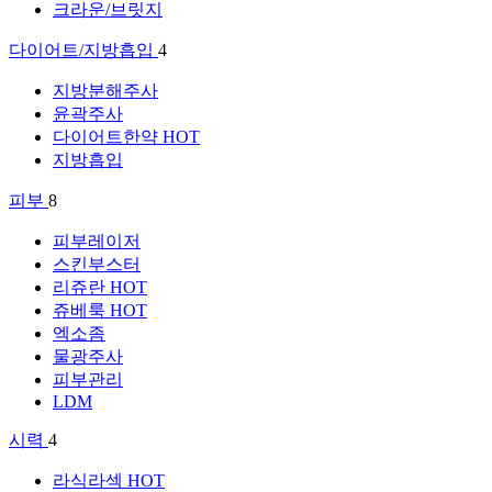
크라운/브릿지
다이어트/지방흡입
4
지방분해주사
윤곽주사
다이어트한약
HOT
지방흡입
피부
8
피부레이저
스킨부스터
리쥬란
HOT
쥬베룩
HOT
엑소좀
물광주사
피부관리
LDM
시력
4
라식라섹
HOT