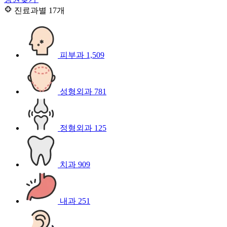
진료과별
17개
피부과
1,509
성형외과
781
정형외과
125
치과
909
내과
251