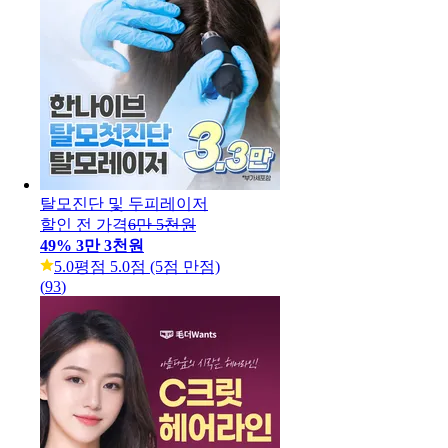
탈모진단 및 두피레이저
할인 전 가격
6만 5천원
49
%
3만 3천원
5.0
평점 5.0점 (5점 만점)
(
93
)