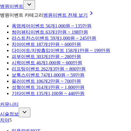
병원이벤트
병원이벤트 카테고리
병원이벤트
전체 보기
폭염케어
이벤트 56개
1,000원 ~ 135만원
썸머뷰티
이벤트 63개
1만원 ~ 198만원
라스트찬스
이벤트 59개
1,000원 ~ 245만원
치아
이벤트 187개
1만원 ~ 600만원
다이어트/지방흡입
이벤트 158개
1만원 ~ 199만원
피부
이벤트 303개
1만원 ~ 280만원
시력
이벤트 46개
1,000원 ~ 600만원
리프팅
이벤트 262개
3만원 ~ 800만원
보톡스
이벤트 74개
1,000원 ~ 59만원
필러
이벤트 106개
2만원 ~ 700만원
성형
이벤트 314개
1만원 ~ 1,800만원
기타
이벤트 135개
1,100원 ~ 440만원
커뮤니티
시술정보
치아
5
임플란트
HOT