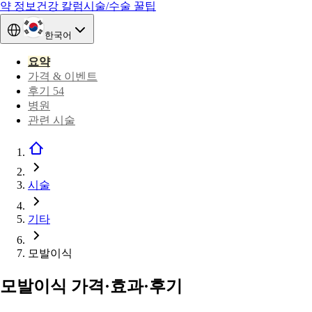
약 정보
건강 칼럼
시술/수술 꿀팁
한국어
요약
가격 & 이벤트
후기 54
병원
관련 시술
시술
기타
모발이식
모발이식 가격·효과·후기