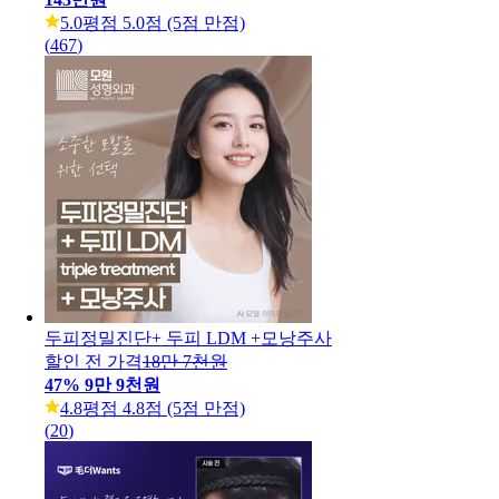
5.0
평점 5.0점 (5점 만점)
(
467
)
두피정밀진단+ 두피 LDM +모낭주사
할인 전 가격
18만 7천원
47
%
9만 9천원
4.8
평점 4.8점 (5점 만점)
(
20
)