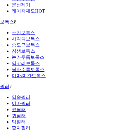
문신제거
레이저제모
HOT
보톡스
8
스킨보톡스
사각턱보톡스
승모근보톡스
침샘보톡스
눈가주름보톡스
입꼬리보톡스
팔자주름보톡스
이마/미간보톡스
필러
7
입술필러
이마필러
코필러
귀필러
턱필러
팔자필러