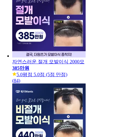
자연스러운 절개 모발이식 2000모
385만원
5.0
평점 5.0점 (5점 만점)
(
84
)