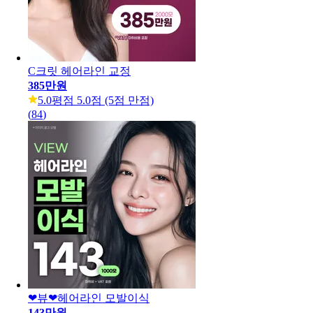
C크릿 헤어라인 교정
385만원
5.0
평점 5.0점 (5점 만점)
(
84
)
❤뷰❤헤어라인 모발이식
143만원