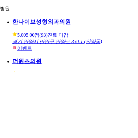
병원
한나이브성형외과의원
5.00
5.00점
(
93
)
진료 마감
경기 안양시 만안구 안양로 330-1 (안양동)
이벤트
더원츠의원
5.00
5.00점
(
84
)
진료 마감
서울 서대문구 연세로 10-1 (창천동, 즐거운빌딩)
이벤트
뷰성형외과
5.00
5.00점
(
467
)
진료 마감
서울 강남구 봉은사로 107 (논현동)
이벤트