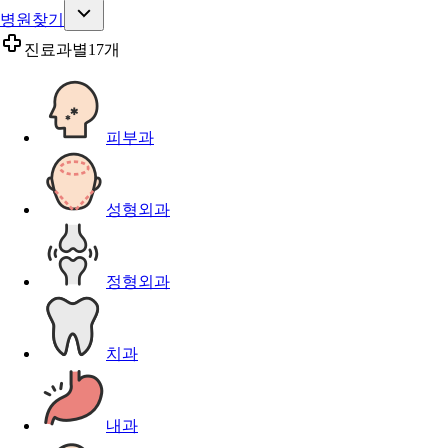
병원찾기
진료과별
17개
피부과
성형외과
정형외과
치과
내과