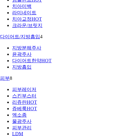
치아미백
라미네이트
치아교정
HOT
크라운/브릿지
다이어트/지방흡입
4
지방분해주사
윤곽주사
다이어트한약
HOT
지방흡입
피부
8
피부레이저
스킨부스터
리쥬란
HOT
쥬베룩
HOT
엑소좀
물광주사
피부관리
LDM