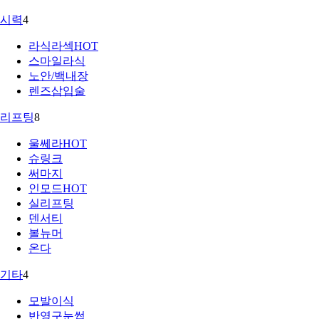
시력
4
라식라섹
HOT
스마일라식
노안/백내장
렌즈삽입술
리프팅
8
울쎄라
HOT
슈링크
써마지
인모드
HOT
실리프팅
덴서티
볼뉴머
온다
기타
4
모발이식
반영구눈썹