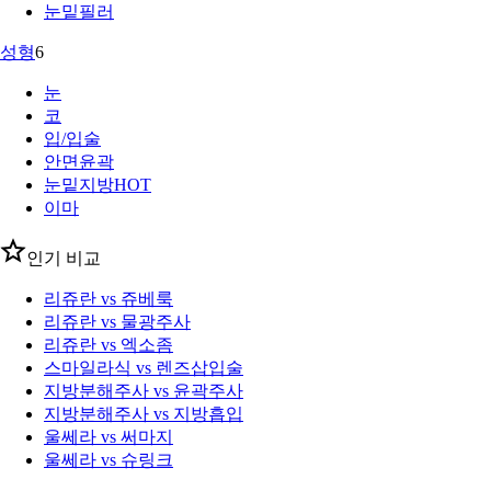
눈밑필러
성형
6
눈
코
입/입술
안면윤곽
눈밑지방
HOT
이마
인기 비교
리쥬란 vs 쥬베룩
리쥬란 vs 물광주사
리쥬란 vs 엑소좀
스마일라식 vs 렌즈삽입술
지방분해주사 vs 윤곽주사
지방분해주사 vs 지방흡입
울쎄라 vs 써마지
울쎄라 vs 슈링크