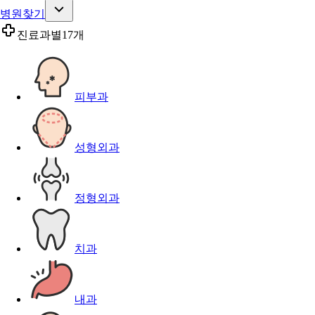
병원찾기
진료과별
17개
피부과
성형외과
정형외과
치과
내과