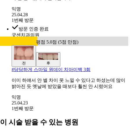
설명도 잘해주시구 통증이나 이 시림도 없어서 너무 편하
게 잘 받고왔네여 감사합니다!!
익명
25.04.28
1번째 방문
방문 인증 완료
굿센치과의원
평점 5.0점 (5점 만점)
전
후
#
당당하게 스마일 원데이 치아미백 3회
이미 하얘서 안 별 차이 못 느낄 수 있다고 하셨는데 많이
밝아진 듯 옛날에 받았을 때보다 훨씬 안 시렸어요
익명
25.04.23
1번째 방문