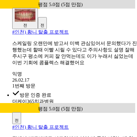
평점 5.0점 (5점 만점)
전
전
#
인천) 황니 탈출 프로젝트
스케일링 오랜만에 받고서 미백 관심있어서 문의했다가 진
행했는데 할때 이빨 시릴 수 있다고 주의사항도 설명 잘해
주시구 평소에 커피 잘 안먹는데도 이가 누래서 싫었는데
이번 기회에 콤플렉스 해결했어요
익명
26.02.17
1번째 방문
방문 인증 완료
더케이365치과병원
평점 5.0점 (5점 만점)
전