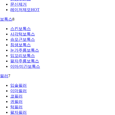
문신제거
레이저제모
HOT
보톡스
8
스킨보톡스
사각턱보톡스
승모근보톡스
침샘보톡스
눈가주름보톡스
입꼬리보톡스
팔자주름보톡스
이마/미간보톡스
필러
7
입술필러
이마필러
코필러
귀필러
턱필러
팔자필러