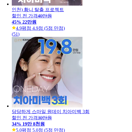
인천) 황니 탈출 프로젝트
할인 전 가격
40만원
45
%
22만원
4.9
평점 4.9점 (5점 만점)
(
51
)
당당하게 스마일 원데이 치아미백 3회
할인 전 가격
30만원
34
%
19만 8천원
5.0
평점 5.0점 (5점 만점)