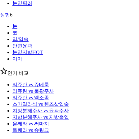
눈밑필러
성형
6
눈
코
입/입술
안면윤곽
눈밑지방
HOT
이마
인기 비교
리쥬란 vs 쥬베룩
리쥬란 vs 물광주사
리쥬란 vs 엑소좀
스마일라식 vs 렌즈삽입술
지방분해주사 vs 윤곽주사
지방분해주사 vs 지방흡입
울쎄라 vs 써마지
울쎄라 vs 슈링크