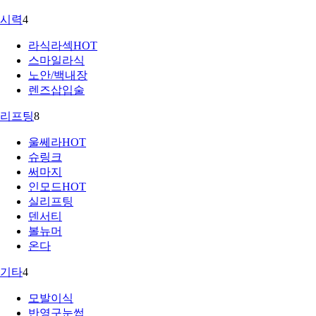
시력
4
라식라섹
HOT
스마일라식
노안/백내장
렌즈삽입술
리프팅
8
울쎄라
HOT
슈링크
써마지
인모드
HOT
실리프팅
덴서티
볼뉴머
온다
기타
4
모발이식
반영구눈썹