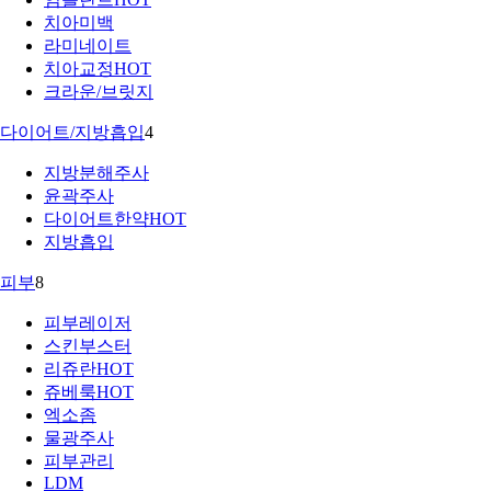
치아미백
라미네이트
치아교정
HOT
크라운/브릿지
다이어트/지방흡입
4
지방분해주사
윤곽주사
다이어트한약
HOT
지방흡입
피부
8
피부레이저
스킨부스터
리쥬란
HOT
쥬베룩
HOT
엑소좀
물광주사
피부관리
LDM