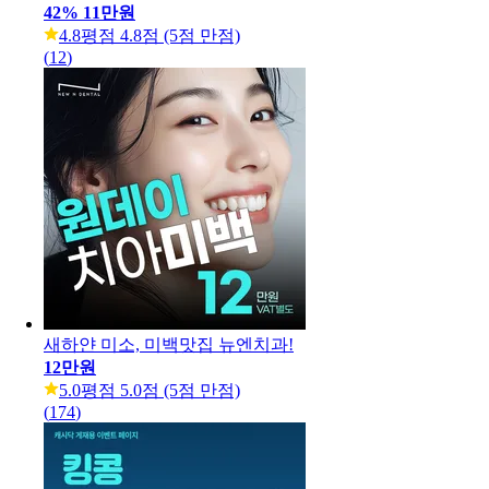
42
%
11만원
4.8
평점 4.8점 (5점 만점)
(
12
)
새하얀 미소, 미백맛집 뉴엔치과!
12만원
5.0
평점 5.0점 (5점 만점)
(
174
)