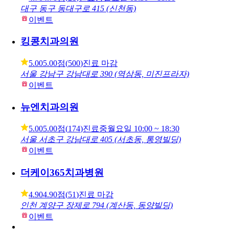
4.70
4.70점
(
21
)
진료중
월요일
09:30 ~ 18:00
대구 동구 동대구로 415 (신천동)
이벤트
킹콩치과의원
5.00
5.00점
(
500
)
진료 마감
서울 강남구 강남대로 390 (역삼동, 미진프라자)
이벤트
뉴엔치과의원
5.00
5.00점
(
174
)
진료중
월요일
10:00 ~ 18:30
서울 서초구 강남대로 405 (서초동, 통영빌딩)
이벤트
더케이365치과병원
4.90
4.90점
(
51
)
진료 마감
인천 계양구 장제로 794 (계산동, 동양빌딩)