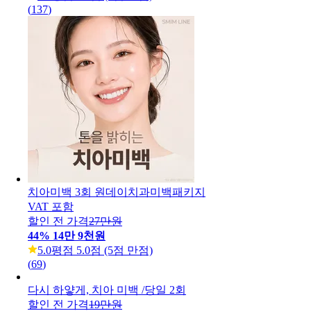
(
137
)
치아미백 3회 원데이치과미백패키지
VAT 포함
할인 전 가격
27만원
44
%
14만 9천원
5.0
평점 5.0점 (5점 만점)
(
69
)
다시 하얗게, 치아 미백 /당일 2회
할인 전 가격
19만원