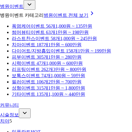
병원이벤트
병원이벤트 카테고리
병원이벤트
전체 보기
폭염케어
이벤트 56개
1,000원 ~ 135만원
썸머뷰티
이벤트 63개
1만원 ~ 198만원
라스트찬스
이벤트 58개
1,000원 ~ 245만원
치아
이벤트 187개
1만원 ~ 600만원
다이어트/지방흡입
이벤트 158개
1만원 ~ 199만원
피부
이벤트 305개
1만원 ~ 280만원
시력
이벤트 47개
1,000원 ~ 600만원
리프팅
이벤트 262개
3만원 ~ 800만원
보톡스
이벤트 74개
1,000원 ~ 59만원
필러
이벤트 106개
2만원 ~ 700만원
성형
이벤트 315개
1만원 ~ 1,800만원
기타
이벤트 135개
1,100원 ~ 440만원
커뮤니티
시술정보
치아
5
임플란트
HOT