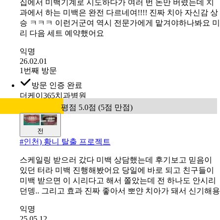
#
인천) 황니 탈출 프로젝트
집에서 미백기계로 시도하다가 여러 번 돈만 버렸는데 치
과에서 하는 미백은 완전 다르네여!!!! 진짜 치아 자신감 상
승 ㅋㅋㅋ 이런거군여 역시 전문가에게 맡겨야하나봐요 미
리 다음 세트 예약했어요
익명
26.02.01
1번째 방문
방문 인증 완료
더케이365치과병원
평점 5.0점 (5점 만점)
전
#
인천) 황니 탈출 프로젝트
스케일링 받으러 갔다 미백 상담했는데 후기보고 믿음이
있던 터라 미백 진행해봤어요 당일에 바로 되고 친구들이
미백 받으면 이 시리다고 해서 쫄았는데 전 하나도 안시리
던뎅.. 그리고 효과 진짜 좋아서 뽀얀 치아가 돼서 신기해용