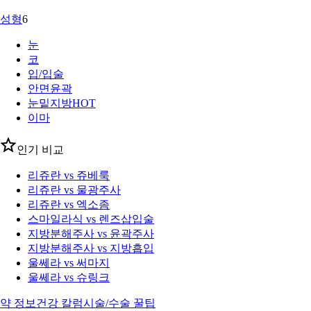
성형
6
눈
코
입/입술
안면윤곽
눈밑지방
HOT
이마
인기 비교
리쥬란 vs 쥬베룩
리쥬란 vs 물광주사
리쥬란 vs 엑소좀
스마일라식 vs 렌즈삽입술
지방분해주사 vs 윤곽주사
지방분해주사 vs 지방흡입
울쎄라 vs 써마지
울쎄라 vs 슈링크
약 정보
건강 칼럼
시술/수술 꿀팁