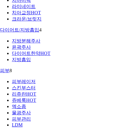
치아미백
라미네이트
치아교정
HOT
크라운/브릿지
다이어트/지방흡입
4
지방분해주사
윤곽주사
다이어트한약
HOT
지방흡입
피부
8
피부레이저
스킨부스터
리쥬란
HOT
쥬베룩
HOT
엑소좀
물광주사
피부관리
LDM