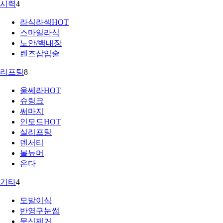
시력
4
라식라섹
HOT
스마일라식
노안/백내장
렌즈삽입술
리프팅
8
울쎄라
HOT
슈링크
써마지
인모드
HOT
실리프팅
덴서티
볼뉴머
온다
기타
4
모발이식
반영구눈썹
문신제거