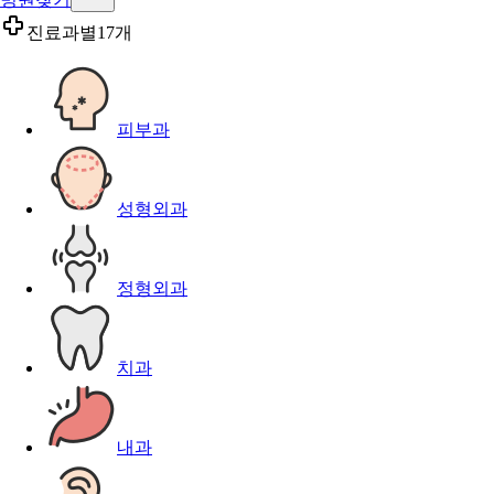
진료과별
17개
피부과
성형외과
정형외과
치과
내과