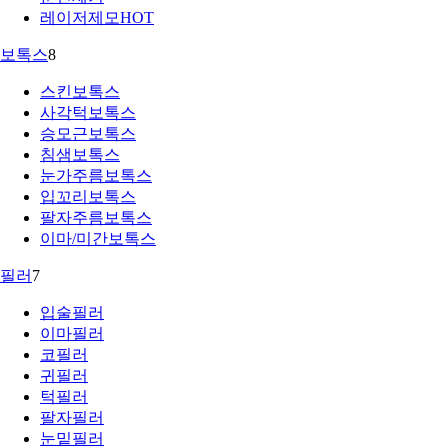
레이저제모
HOT
보톡스
8
스킨보톡스
사각턱보톡스
승모근보톡스
침샘보톡스
눈가주름보톡스
입꼬리보톡스
팔자주름보톡스
이마/미간보톡스
필러
7
입술필러
이마필러
코필러
귀필러
턱필러
팔자필러
눈밑필러