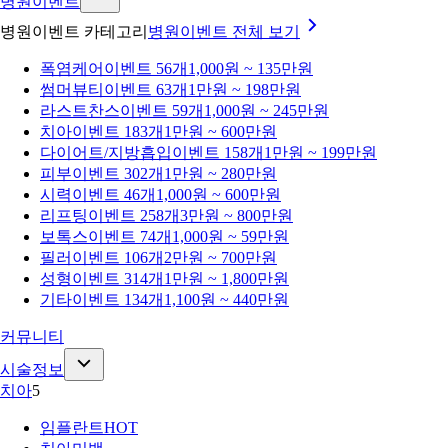
병원이벤트
병원이벤트 카테고리
병원이벤트
전체 보기
폭염케어
이벤트 56개
1,000원 ~ 135만원
썸머뷰티
이벤트 63개
1만원 ~ 198만원
라스트찬스
이벤트 59개
1,000원 ~ 245만원
치아
이벤트 183개
1만원 ~ 600만원
다이어트/지방흡입
이벤트 158개
1만원 ~ 199만원
피부
이벤트 302개
1만원 ~ 280만원
시력
이벤트 46개
1,000원 ~ 600만원
리프팅
이벤트 258개
3만원 ~ 800만원
보톡스
이벤트 74개
1,000원 ~ 59만원
필러
이벤트 106개
2만원 ~ 700만원
성형
이벤트 314개
1만원 ~ 1,800만원
기타
이벤트 134개
1,100원 ~ 440만원
커뮤니티
시술정보
치아
5
임플란트
HOT