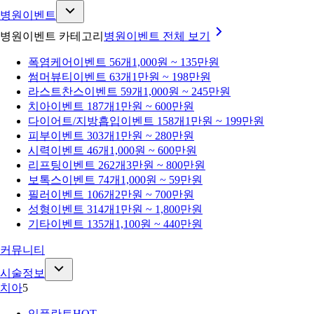
병원이벤트
병원이벤트 카테고리
병원이벤트
전체 보기
폭염케어
이벤트 56개
1,000원 ~ 135만원
썸머뷰티
이벤트 63개
1만원 ~ 198만원
라스트찬스
이벤트 59개
1,000원 ~ 245만원
치아
이벤트 187개
1만원 ~ 600만원
다이어트/지방흡입
이벤트 158개
1만원 ~ 199만원
피부
이벤트 303개
1만원 ~ 280만원
시력
이벤트 46개
1,000원 ~ 600만원
리프팅
이벤트 262개
3만원 ~ 800만원
보톡스
이벤트 74개
1,000원 ~ 59만원
필러
이벤트 106개
2만원 ~ 700만원
성형
이벤트 314개
1만원 ~ 1,800만원
기타
이벤트 135개
1,100원 ~ 440만원
커뮤니티
시술정보
치아
5
임플란트
HOT