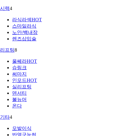
시력
4
라식라섹
HOT
스마일라식
노안/백내장
렌즈삽입술
리프팅
8
울쎄라
HOT
슈링크
써마지
인모드
HOT
실리프팅
덴서티
볼뉴머
온다
기타
4
모발이식
반영구눈썹