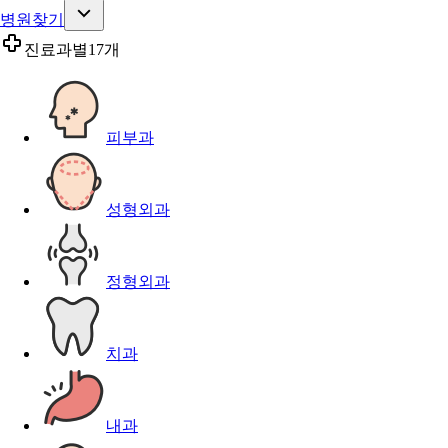
병원찾기
진료과별
17개
피부과
성형외과
정형외과
치과
내과