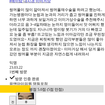
희미하고요 요즘은 제 예쁜 이마 드러내고 다녀요ㅎㅎ 사
후관리도 열심히 받고 붓기랑 멍 빠지니까 너무 예뻐져서
수술 안했으면 후회할 뻔 했어요!!
익명
23.04.20
1번째 방문
방문 인증 완료
에이탑성형외과
평점 5.0점 (5점 만점)
#
에이탑 내시경 이마거상
쌍꺼풀이 많이 얇아져서 쌍꺼풀재수술을 하려고 했는데..
가는병원마다 눈썹과 눈과의 거리가 좁고 쌍꺼풀을 진하게
하면 너무 과하게 보일거라고 이미거상수술을 추천해주시
더라고요 음 3~4일차때는 눈까지 멍이들어서 앗 어쩌지 했
는데 일주일정도 지나니까 멍이랑 붓기가 거의 다 빠졌고
요 눈을 좀 부릅? 뜨고있는 느낌과 이마감각만 조금 무듼정
도였어요~ 지금은 찌릿찌릿 했던 감각부분들은 많이 좋아
져서 눈썹 화장을 할때 생각하지 않으면 느낌이 나는지도
모르는 정도 까지 괜찮아졌어요~ 이마거상 해서 당겨 올라