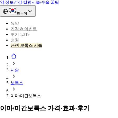
약 정보
건강 칼럼
시술/수술 꿀팁
한국어
요약
가격 & 이벤트
후기 1,319
병원
관련 보톡스 시술
시술
보톡스
이마/미간보톡스
이마/미간보톡스 가격·효과·후기