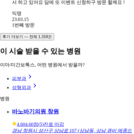
방문 인증 완료
미케이의원 강남
평점 5.0점 (5점 만점)
전
후
#
미케이 주름&사각턱 보톡스
보톡스 미간 이마 받았어요 직후라 전후 차이가 없지만 빨
갛게 부푼것조 없구 멍도 없이 시술을 잘 해 주십니다 원장
님 연세가 지긋하신분이셨는데 친절하시규 좋았어요 후기
이벤트도 있어서 다양한 혜택이 있어요 쁘띠는 주로 여기
서 하고 있어요 담에 또 이벤트 신청하구 방문 할께요 !
익명
23.03.15
1번째 방문
후기 더보기 — 전체 1,319건
이 시술 받을 수 있는 병원
이마/미간보톡스, 어떤 병원에서 받을까?