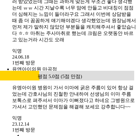
생각입니다
익명
22.04.11
1번째 방문
리참성형외과
평점 5.0점 (5점 만점)
리참성형외과 최용성 대표원장님께 입술필러 받았습니다!
제 입술은 원래 볼륨감은 있는 편인데 입꼬리가 내려가있
고 비대칭도 좀 있는 편이었어요 한 5년전에 공장식에서 필
러 받았었는데 그때는 과하게 맞는게 무조건 좋다 생각했
는데 ㅠㅠ 시간 지날수록 너무 맘에 안들고 비대칭이 점점
더 심해지는 느낌이 들더라구요 그래서 이번에 상담받을
때 좀 더 꼼꼼하게 얘기해야겠다 생각했었는데 원장님께서
먼저 제가 말하지 않았던 부분들을 캐치해주셔서 좋았습니
다 ㅎ.ㅎ 마취는 주사마취로 했는데 크림은 오랫동안 바르
고 있는거라 시간도 오래
익명
24.06.18
1번째 방문