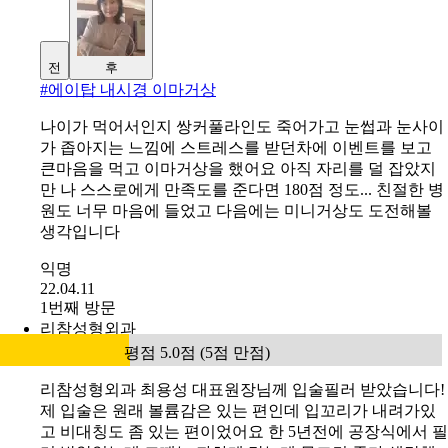
튼 결과적으로 만족스럽고 눈뜨는 것도 훨씬 편해졌습니
다!
익명
23.05.10
1번째 방문
방문 인증 완료
에이탑성형외과
평점 5.0점 (5점 만점)
전
후
#
에이탑 내시경 이마거상
나이가 먹어서인지 쌍커풀라인도 죽어가고 눈썹과 눈사이
가 좁아지는 느낌에 스트레스를 받던차에 이벤트를 보고
큰마음을 먹고 이마거상을 했어요 아직 자리를 덜 잡았지
만 나 스스로에게 만족도를 준다면 180점 정도... 친절한 병
원도 너무 마음에 들었고 다음에는 미니거상도 도전해볼