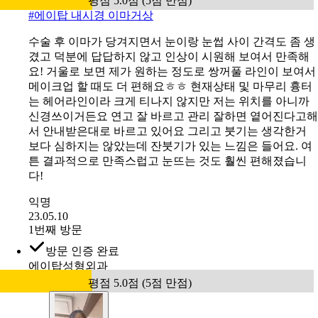
#
마곡) 인기 보톡스 모음
미간 쪽 주름이 고민이어서 미간보톡스 맞았어요 ㅎㅎ 맞
으면서 스킨보톡스도 같이 진행했는데 만족해요
익명
24.07.17
1번째 방문
방문 인증 완료
에이탑성형외과
평점 5.0점 (5점 만점)
#
에이탑 내시경 이마거상
수술 후 이마가 당겨지면서 눈이랑 눈썹 사이 간격도 좀 생
겼고 덕분에 답답하지 않고 인상이 시원해 보여서 만족해
요! 거울로 보면 제가 원하는 정도로 쌍꺼풀 라인이 보여서
메이크업 할 때도 더 편해요ㅎㅎ 현재상태 및 마무리 흉터
는 헤어라인이라 크게 티나지 않지만 저는 위치를 아니까
신경쓰이거든요 연고 잘 바르고 관리 잘하면 옅어진다고해
서 안내받은대로 바르고 있어요 그리고 붓기는 생각한거
보다 심하지는 않았는데 잔붓기가 있는 느낌은 들어요. 여