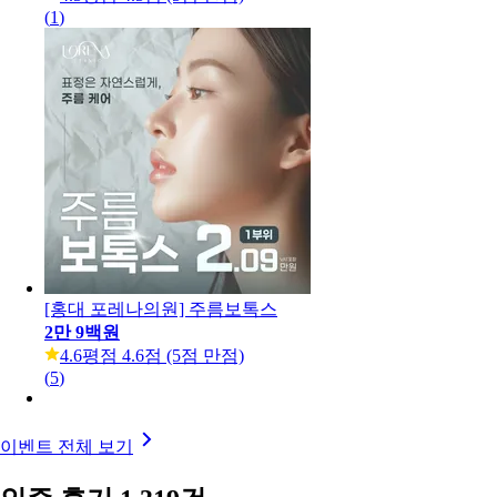
GOAT 보톡스 3종
할인 전 가격
1만 6천 5백원
34
%
1만 8백 90원
4.6
평점 4.6점 (5점 만점)
(
3
)
주름보톡스 3부위
할인 전 가격
11만원
10
%
9만 9천원
4.5
평점 4.5점 (5점 만점)
(
1
)