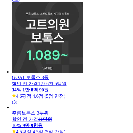
주름 보톡스
4만 4천원
4.5
평점 4.5점 (5점 만점)
이마&미간&눈가 주름보톡스
2만원
4.9
평점 4.9점 (5점 만점)
(
62
)