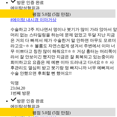
유앤아이의원 마곡점
평점 5.0점 (5점 만점)
유엥아이원 병원이 가서 이마에 굵은 주름이 있어 항상 걸
었는데 간호사님의 진철한 안내하여 선생님의 이마 주름
보톡스로 펴주셔서 이마가 이뻐졌다고 하네요 그병원으로
가셔서 고민했던 문제점을 해결해 보세요 강추합니다~~
익명
23.12.14
1번째 방문
방문 인증 완료
에이탑성형외과
평점 5.0점 (5점 만점)
#
에이탑 내시경 이마거상
수술하고 2주 지나면서 멍이나 붓기가 많이 가라 앉아서 앞
머리 없는 스타일링을 하는데 문제 없었고 두달 지난 지금
은 거의 다 빠져서 제가 수술한거 말 안하면 아무도 모르더
라고요~ㅎㅎ 볼륨도 자연스럽게 생겨서 주변에서 이마 너
무 이쁘다고 칭찬 많이 해줘요!!ㅎㅎ 거상 흉터는 머리쪽이
라서 잘 안보이긴 했지만 지금은 잘 회복되고 있는중이라