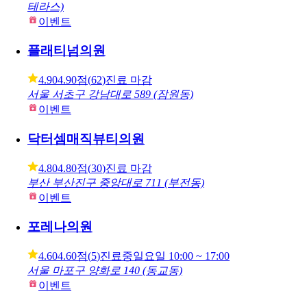
피부과
성형외과
병원
바노바기의원 창원
4.60
4.60점
(
5
)
진료 마감
경남 창원시 성산구 상남로 107 (상남동, 상남 큐비 메종드
테라스)
이벤트
플래티넘의원
4.90
4.90점
(
62
)
진료 마감
서울 서초구 강남대로 589 (잠원동)
이벤트
닥터셈매직뷰티의원