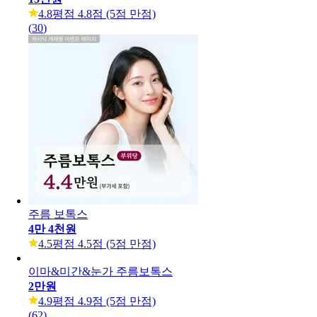
미감이 다른 [프리미엄 보톡스 패키지]
15만원
4.8
평점 4.8점 (5점 만점)
(
30
)