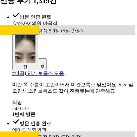
[홍대 포레나의원] 주름보톡스
2만 9백원
4.6
평점 4.6점 (5점 만점)
(
5
)
이벤트 전체 보기
인증 후기 1,319건
방문 인증 완료
유앤아이의원 마곡점
평점 5.0점 (5점 만점)
전
후