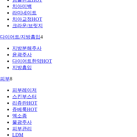
치아미백
라미네이트
치아교정
HOT
크라운/브릿지
다이어트/지방흡입
4
지방분해주사
윤곽주사
다이어트한약
HOT
지방흡입
피부
8
피부레이저
스킨부스터
리쥬란
HOT
쥬베룩
HOT
엑소좀
물광주사
피부관리
LDM