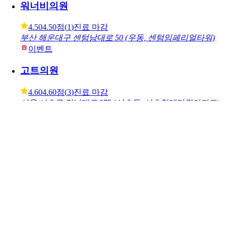
4.80
4.80점
(
30
)
진료 마감
부산 부산진구 중앙대로 711 (부전동)
이벤트
포레나의원
4.60
4.60점
(
5
)
진료중
일요일
10:00 ~ 17:00
서울 마포구 양화로 140 (동교동)
이벤트
워너비의원
4.50
4.50점
(
1
)
진료 마감
부산 해운대구 센텀남대로 50 (우동, 센텀임페리얼타워)
이벤트
고트의원
4.60
4.60점
(
3
)
진료 마감
서울 서초구 강남대로 375 (서초동, 서초현대타워아파트)