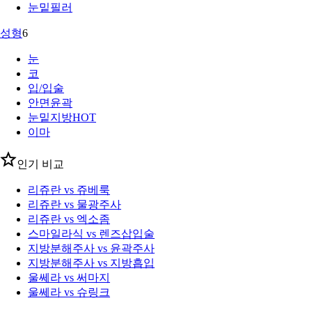
눈밑필러
성형
6
눈
코
입/입술
안면윤곽
눈밑지방
HOT
이마
인기 비교
리쥬란 vs 쥬베룩
리쥬란 vs 물광주사
리쥬란 vs 엑소좀
스마일라식 vs 렌즈삽입술
지방분해주사 vs 윤곽주사
지방분해주사 vs 지방흡입
울쎄라 vs 써마지
울쎄라 vs 슈링크