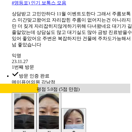
갔던 쌍꺼풀 부분이 지금은 자연스럽게 내려와서
익명
23.03.22
1번째 방문
방문 인증 완료
유앤아이의원 영등포점
평점 5.0점 (5점 만점)
전
후
#
영등포) 인기 보톡스 모음
상담받고 고민만하다 11월 이벤트도한다 그래서 주름보톡
스 미간맞고왔어요 자리잡힌 주름이 없어지는건 아니라지
만 더 짖게 자리잡히지않게하기위해 다녀왔네요 대기가 길
줄알았는데 상담실도 많고 대기실도 많아 금방 진료받을수
있어 좋았어요 주변은 복잡하지만 건물에 주차도가능해서
넘 좋았습니다
익명
23.11.27