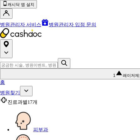
캐시닥 앱 설치
병원관리자 서비스
병원관리자 입점 문의
1
레이저제
홈
병원찾기
진료과별
17개
피부과