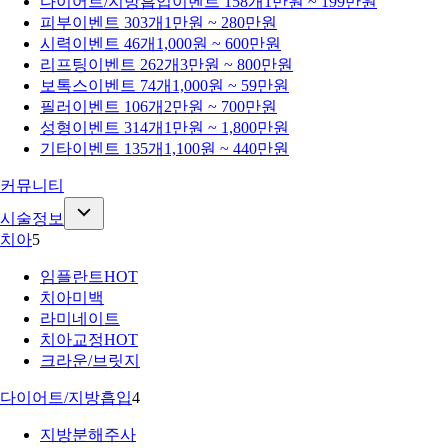
다이어트/지방흡입
이벤트 158개
1만원 ~ 199만원
피부
이벤트 303개
1만원 ~ 280만원
시력
이벤트 46개
1,000원 ~ 600만원
리프팅
이벤트 262개
3만원 ~ 800만원
보톡스
이벤트 74개
1,000원 ~ 59만원
필러
이벤트 106개
2만원 ~ 700만원
성형
이벤트 314개
1만원 ~ 1,800만원
기타
이벤트 135개
1,100원 ~ 440만원
커뮤니티
시술정보
치아
5
임플란트
HOT
치아미백
라미네이트
치아교정
HOT
크라운/브릿지
다이어트/지방흡입
4
지방분해주사