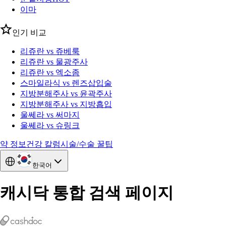
이마
인기 비교
리쥬란 vs 쥬베룩
리쥬란 vs 물광주사
리쥬란 vs 엑소좀
스마일라식 vs 렌즈삽입술
지방분해주사 vs 윤곽주사
지방분해주사 vs 지방흡입
울쎄라 vs 써마지
울쎄라 vs 슈링크
약 정보
건강 칼럼
시술/수술 꿀팁
한국어
캐시닥 통합 검색 페이지