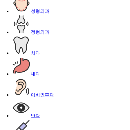
성형외과
정형외과
치과
내과
이비인후과
안과