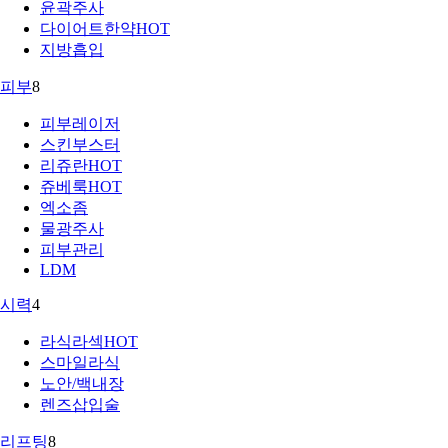
윤곽주사
다이어트한약
HOT
지방흡입
피부
8
피부레이저
스킨부스터
리쥬란
HOT
쥬베룩
HOT
엑소좀
물광주사
피부관리
LDM
시력
4
라식라섹
HOT
스마일라식
노안/백내장
렌즈삽입술
리프팅
8