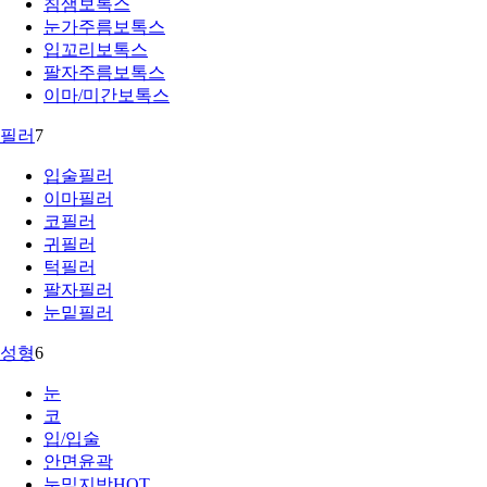
침샘보톡스
눈가주름보톡스
입꼬리보톡스
팔자주름보톡스
이마/미간보톡스
필러
7
입술필러
이마필러
코필러
귀필러
턱필러
팔자필러
눈밑필러
성형
6
눈
코
입/입술
안면윤곽
눈밑지방
HOT