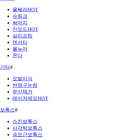
울쎄라
HOT
슈링크
써마지
인모드
HOT
실리프팅
덴서티
볼뉴머
온다
기타
4
모발이식
반영구눈썹
문신제거
레이저제모
HOT
보톡스
8
스킨보톡스
사각턱보톡스
승모근보톡스