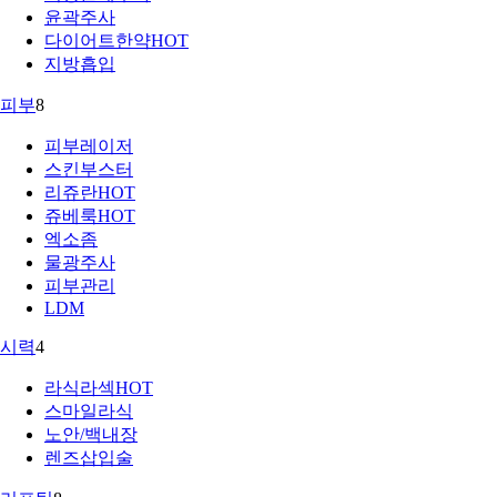
윤곽주사
다이어트한약
HOT
지방흡입
피부
8
피부레이저
스킨부스터
리쥬란
HOT
쥬베룩
HOT
엑소좀
물광주사
피부관리
LDM
시력
4
라식라섹
HOT
스마일라식
노안/백내장
렌즈삽입술