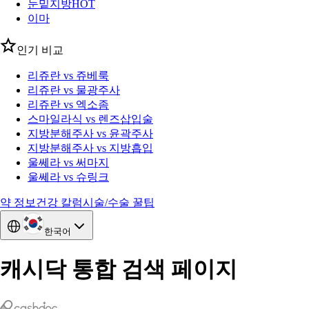
눈밑지방
HOT
이마
인기 비교
리쥬란 vs 쥬베룩
리쥬란 vs 물광주사
리쥬란 vs 엑소좀
스마일라식 vs 렌즈삽입술
지방분해주사 vs 윤곽주사
지방분해주사 vs 지방흡입
울쎄라 vs 써마지
울쎄라 vs 슈링크
약 정보
건강 칼럼
시술/수술 꿀팁
한국어
캐시닥 통합 검색 페이지