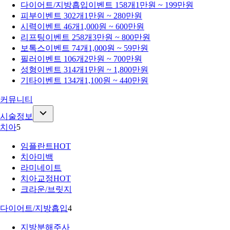
다이어트/지방흡입
이벤트 158개
1만원 ~ 199만원
피부
이벤트 302개
1만원 ~ 280만원
시력
이벤트 46개
1,000원 ~ 600만원
리프팅
이벤트 258개
3만원 ~ 800만원
보톡스
이벤트 74개
1,000원 ~ 59만원
필러
이벤트 106개
2만원 ~ 700만원
성형
이벤트 314개
1만원 ~ 1,800만원
기타
이벤트 134개
1,100원 ~ 440만원
커뮤니티
시술정보
치아
5
임플란트
HOT
치아미백
라미네이트
치아교정
HOT
크라운/브릿지
다이어트/지방흡입
4
지방분해주사