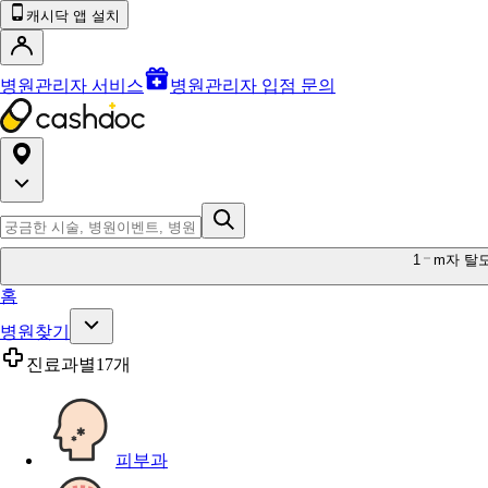
캐시닥 앱 설치
병원관리자 서비스
병원관리자 입점 문의
1
m자 탈
홈
병원찾기
진료과별
17개
피부과