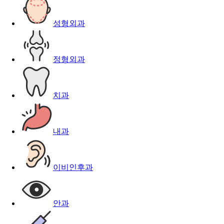
성형외과
정형외과
치과
내과
이비인후과
안과