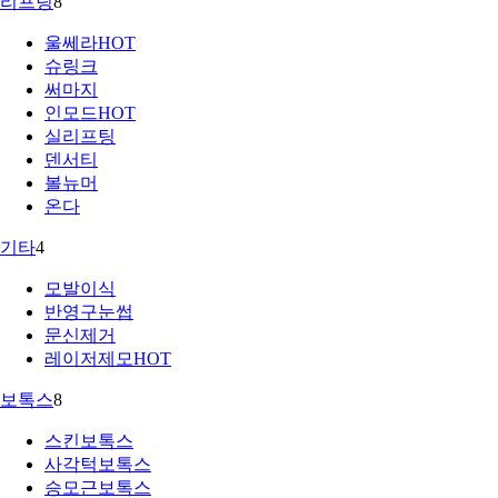
리프팅
8
울쎄라
HOT
슈링크
써마지
인모드
HOT
실리프팅
덴서티
볼뉴머
온다
기타
4
모발이식
반영구눈썹
문신제거
레이저제모
HOT
보톡스
8
스킨보톡스
사각턱보톡스
승모근보톡스