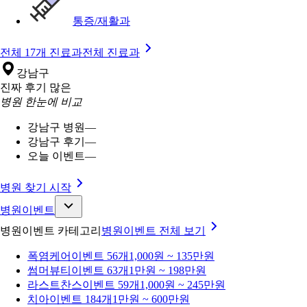
통증/재활과
전체 17개 진료과
전체 진료과
강남구
진짜 후기 많은
병원 한눈에 비교
강남구 병원
—
강남구 후기
—
오늘 이벤트
—
병원 찾기 시작
병원이벤트
병원이벤트 카테고리
병원이벤트
전체 보기
폭염케어
이벤트 56개
1,000원 ~ 135만원
썸머뷰티
이벤트 63개
1만원 ~ 198만원
라스트찬스
이벤트 59개
1,000원 ~ 245만원
치아
이벤트 184개
1만원 ~ 600만원