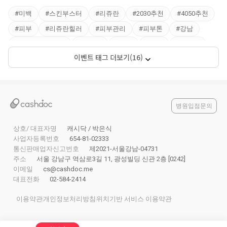
#
미백
#
스킨부스터
#
리쥬란
#
2030추천
#
4050추천
#
피부
#
리쥬란힐러
#
피부관리
#
피부톤
#
강남
#
리쥬란얼굴전체
#
강남역
#
서초
#
신사
#
압구정
이벤트 태그 더보기(16)
#
압구정
병원입점문의
상호/ 대표자명
캐시닥 / 박은식
사업자등록번호
654-81-02333
통신판매업자신고번호
제2021-서울강남-04731
주소
서울 강남구 역삼로3길 11, 광성빌딩 신관 2층 [0242]
이메일
cs@cashdoc.me
대표전화
02-584-2414
이용약관
개인정보처리방침
위치기반 서비스 이용약관