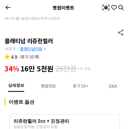
병원이벤트
캐시닥 홈
병원이벤트
피부
리쥬란
>
>
>
플래티넘 리쥬란힐러
서초구
플래티넘의원
|
4.9
(
후기 55개
)
25만원
34%
16만 5천원
VAT 포함
병원정보
후기 55+
Q&A
상세정보
이벤트 옵션
리쥬란힐러 2cc + 진정관리
정품눈앞개봉, 진정관리 포함