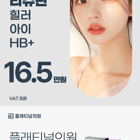
상
세
정
보