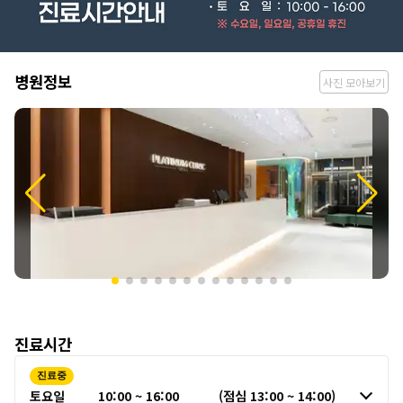
병
병원정보
사진 모아보기
원
정
보
진료시간
진료중
토요일
10:00 ~ 16:00
(점심 13:00 ~ 14:00)