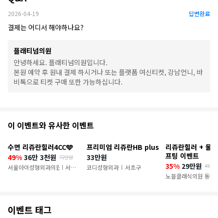
2026-04-19
답변완료
결제는 어디서 해야하나요?
플래티넘의원
안녕하세요. 플래티넘의원입니다.
본원 예약 후 원내 결제 하시거나 또는 플랫폼 여신티켓, 강남언니, 바
비톡으로 티켓 구매 또한 가능하십니다.
추
이 이벤트와 유사한 이벤트
천
수면 리쥬란힐러4CC🩵
프리미엄 리쥬란HB plus
리쥬란힐러 + 물방
이
프팅 이벤트
49%
36만 3천원
33만원
72만원
35%
29만원
45만
벤
서울아이성형외과의원
서초
코디성형외과
서초구
|
|
구
노블클래식의원 동탄
트
이벤트 태그