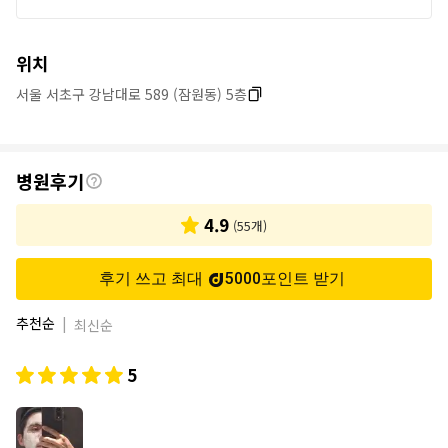
위치
서울 서초구 강남대로 589 (잠원동) 5층
후
병원후기
기
4.9
(
55
개)
후기 쓰고 최대
5000
포인트
받기
추천순
|
최신순
5