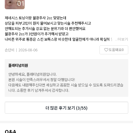
제네시스 토닝이랑 물광주사 2cc 맞았는데
상담을 피부고민이 뭔지 물어보시고 맞는시술 추천해주시고
안해도되는 추가시술 강요 없는 분위기라 더 편안했어요
물광주사 2cc가 3만원이가 추가해서 받았고
나비존 위주로 통증은 스킨 보톡스랑 비슷한데 얼굴전체가 아니라 확실히 덜 아파요
...
더보기
마취크림도 충분히 발라주셔서 덜 아팠던것도 있는 것 같아요
도움돼요
0
제네시스 토닝은 더 안아프고 뜨거운 열감정도만 있었어요
손단비
2026-08-06
|
한달에 한 번 받으면 좋다고 안내받았어요
1회 할인되는 시술항목 꽤 많아서 다음 방문때도 이용해보려구요
플래티넘의원
의사선생님도 친절하시고 재방문 의사 있어요!
안녕하세요, 플래티넘의원입니다.
본원 시술이 만족스러우셔서 정말 다행입니다!
다음에도 내원해주신다면 세심하고 꼼꼼한 시술 받으실 수 있도록 도와드리겠습
니다. 소중한 후기 남겨주셔서 감사합니다.
더 많은 후기 보기
(
3
/
55
)
Q&A
Q&A