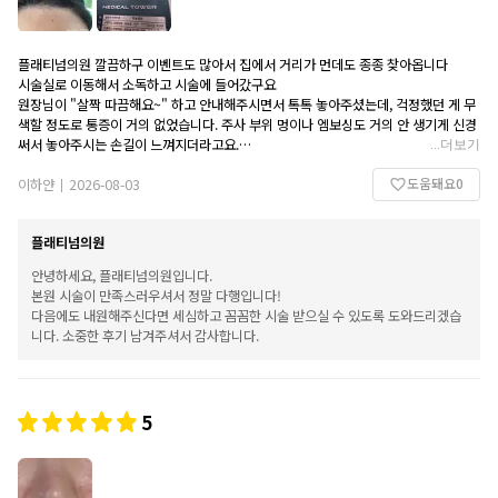
플래티넘의원 깔끔하구 이벤트도 많아서 집에서 거리가 먼데도 종종 찾아옵니다
시술실로 이동해서 소독하고 시술에 들어갔구요
원장님이 "살짝 따끔해요~" 하고 안내해주시면서 톡톡 놓아주셨는데, 걱정했던 게 무
색할 정도로 통증이 거의 없었습니다. 주사 부위 멍이나 엠보싱도 거의 안 생기게 신경
써서 놓아주시는 손길이 느껴지더라고요.
...
더보기
이마라 총 5군데 맞은 거 같아요!
도움돼요
0
저처럼 주사 통증 때문에 망설이셨거나, 과잉 진료 없이 꼼꼼하게 봐주는 곳 찾으시는
이하얀
2026-08-03
|
분들께 플래티넘의원 보톡스 시술 완전 추천해 드립니다! ❤️
주차도 가능해서 편하게 이용했어요~
플래티넘의원
안녕하세요, 플래티넘의원입니다.
본원 시술이 만족스러우셔서 정말 다행입니다!
다음에도 내원해주신다면 세심하고 꼼꼼한 시술 받으실 수 있도록 도와드리겠습
니다. 소중한 후기 남겨주셔서 감사합니다.
5