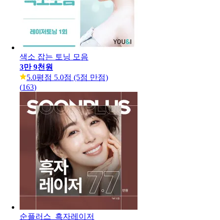
색소 잡는 토닝 모음
3만 9천원
5.0
평점 5.0점 (5점 만점)
(
163
)
순플러스_흑자레이저