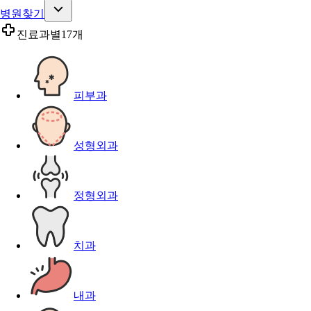
병원찾기
진료과별
17개
피부과
성형외과
정형외과
치과
내과