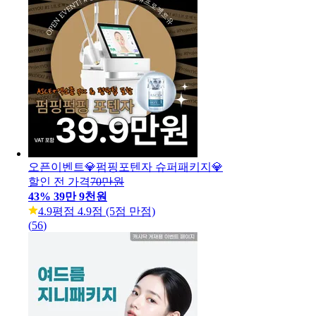
오픈이벤트💎펌핑포텐자 슈퍼패키지💎
할인 전 가격
70만원
43
%
39만 9천원
4.9
평점 4.9점 (5점 만점)
(
56
)