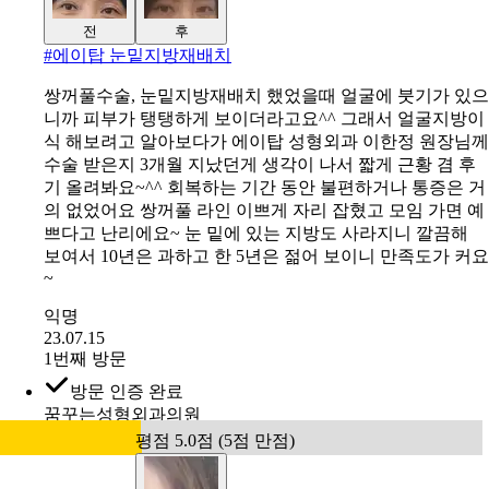
전
후
#
에이탑 눈밑지방재배치
쌍꺼풀수술, 눈밑지방재배치 했었을때 얼굴에 붓기가 있으
니까 피부가 탱탱하게 보이더라고요^^ 그래서 얼굴지방이
식 해보려고 알아보다가 에이탑 성형외과 이한정 원장님께
수술 받은지 3개월 지났던게 생각이 나서 짧게 근황 겸 후
기 올려봐요~^^ 회복하는 기간 동안 불편하거나 통증은 거
의 없었어요 쌍꺼풀 라인 이쁘게 자리 잡혔고 모임 가면 예
쁘다고 난리에요~ 눈 밑에 있는 지방도 사라지니 깔끔해
보여서 10년은 과하고 한 5년은 젊어 보이니 만족도가 커요
~
익명
23.07.15
1번째 방문
방문 인증 완료
꿈꾸는성형외과의원
평점 5.0점 (5점 만점)