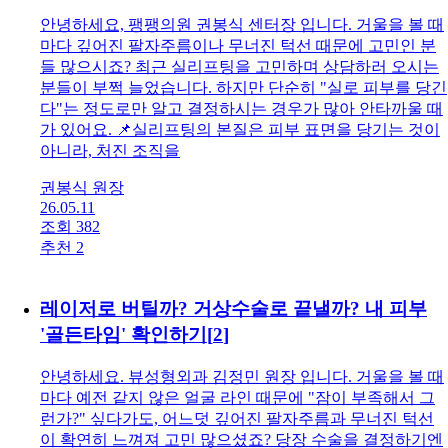
안녕하세요, 팽팽의원 권봉식 센터장 입니다. 거울을 볼 때
마다 깊어진 팔자주름이나 무너진 턱선 때문에 고민인 분
들 많으시죠? 최근 실리프팅을 고민하며 상담하러 오시는
분들이 부쩍 늘었습니다. 하지만 단순히 "실로 피부를 당긴
다"는 정도로만 알고 결정하시는 경우가 많아 안타까울 때
가 있어요. 📌실리프팅의 본질은 피부 표면을 당기는 것이
아니라, 처진 조직을
권봉식 원장
26.05.11
조회 382
추천 2
레이저로 버틸까? 거상수술로 끝낼까? 내 피부
'골든타임' 확인하기
[
2
]
안녕하세요. 뷰성형외과 김정민 원장 입니다. 거울을 볼 때
마다 예전 같지 않은 얼굴 라인 때문에 "잠이 부족해서 그
런가?" 싶다가도, 어느덧 깊어진 팔자주름과 무너진 턱선
이 확연히 느껴져 고민 많으셨죠? 당장 수술을 결정하기엔