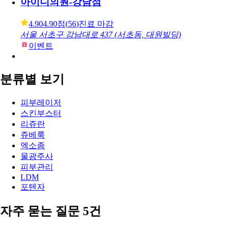
아이디의원-강남점
4.90
4.90점
(
56
)
진료 마감
서울 서초구 강남대로 437 (서초동, 대원빌딩)
이벤트
분류별 보기
피부레이저
스킨부스터
리쥬란
쥬베룩
엑소좀
물광주사
피부관리
LDM
포텐자
자주 묻는 질문 5건