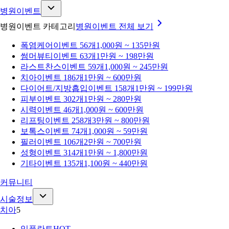
병원이벤트
병원이벤트 카테고리
병원이벤트
전체 보기
폭염케어
이벤트 56개
1,000원 ~ 135만원
썸머뷰티
이벤트 63개
1만원 ~ 198만원
라스트찬스
이벤트 59개
1,000원 ~ 245만원
치아
이벤트 186개
1만원 ~ 600만원
다이어트/지방흡입
이벤트 158개
1만원 ~ 199만원
피부
이벤트 302개
1만원 ~ 280만원
시력
이벤트 46개
1,000원 ~ 600만원
리프팅
이벤트 258개
3만원 ~ 800만원
보톡스
이벤트 74개
1,000원 ~ 59만원
필러
이벤트 106개
2만원 ~ 700만원
성형
이벤트 314개
1만원 ~ 1,800만원
기타
이벤트 135개
1,100원 ~ 440만원
커뮤니티
시술정보
치아
5
임플란트
HOT