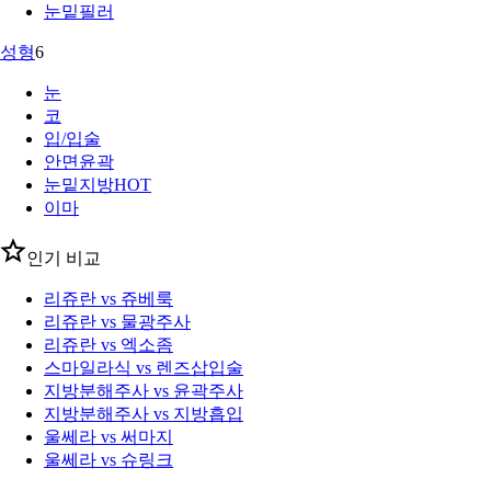
눈밑필러
성형
6
눈
코
입/입술
안면윤곽
눈밑지방
HOT
이마
인기 비교
리쥬란 vs 쥬베룩
리쥬란 vs 물광주사
리쥬란 vs 엑소좀
스마일라식 vs 렌즈삽입술
지방분해주사 vs 윤곽주사
지방분해주사 vs 지방흡입
울쎄라 vs 써마지
울쎄라 vs 슈링크