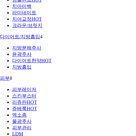
치아미백
라미네이트
치아교정
HOT
크라운/브릿지
다이어트/지방흡입
4
지방분해주사
윤곽주사
다이어트한약
HOT
지방흡입
피부
8
피부레이저
스킨부스터
리쥬란
HOT
쥬베룩
HOT
엑소좀
물광주사
피부관리
LDM