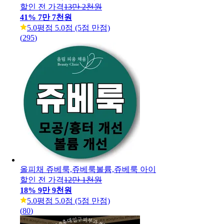
할인 전 가격
13만 2천원
41
%
7만 7천원
5.0
평점 5.0점 (5점 만점)
(
295
)
올피채 쥬베룩,쥬베룩볼륨,쥬베룩 아이
할인 전 가격
12만 1천원
18
%
9만 9천원
5.0
평점 5.0점 (5점 만점)
(
80
)