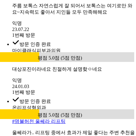
주름 보톡스 자연스럽게 잘 되어서 보톡스는 여기로만 와
요~지속력도 좋아서 지인들 모두 만족해해요
익명
23.07.22
1번째 방문
방문 인증 완료
마이클래식피부과의원
평점 5.0점 (5점 만점)
대상포진이라네요 친절하게 설명핮ㅇ네요
익명
24.01.03
1번째 방문
방문 인증 완료
온리프성형외과
평점 5.0점 (5점 만점)
#
명불허전 울쎄라 리프팅
울쎄라가.. 리프팅 중에서 효과가 제일 좋다는 주변 추천을