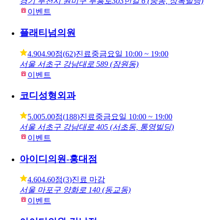
경기 부천시 원미구 부흥로303번길 6 (중동, 상록빌딩)
이벤트
플래티넘의원
4.90
4.90점
(
62
)
진료중
금요일
10:00 ~ 19:00
서울 서초구 강남대로 589 (잠원동)
이벤트
코디성형외과
5.00
5.00점
(
188
)
진료중
금요일
10:00 ~ 19:00
서울 서초구 강남대로 405 (서초동, 통영빌딩)
이벤트
아이디의원-홍대점
4.60
4.60점
(
3
)
진료 마감
서울 마포구 양화로 140 (동교동)
이벤트