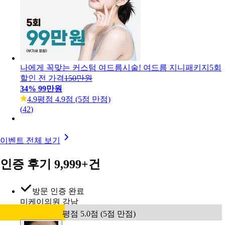
나에게 꼭맞는 커스텀 여드름시술! 여드름 지니패키지5회
할인 전 가격
150만원
34
%
99만원
4.9
평점 4.9점 (5점 만점)
(
42
)
이벤트 전체 보기
인증 후기 9,999+건
방문 인증 완료
미케이의원 강남
평점 5.0점 (5점 만점)