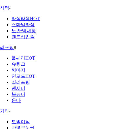
시력
4
라식라섹
HOT
스마일라식
노안/백내장
렌즈삽입술
리프팅
8
울쎄라
HOT
슈링크
써마지
인모드
HOT
실리프팅
덴서티
볼뉴머
온다
기타
4
모발이식
반영구눈썹