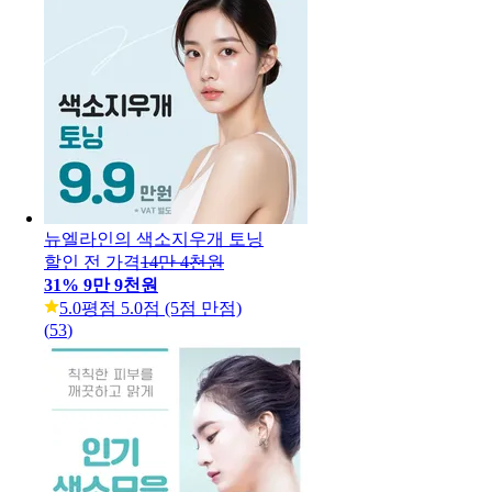
뉴엘라인의 색소지우개 토닝
할인 전 가격
14만 4천원
31
%
9만 9천원
5.0
평점 5.0점 (5점 만점)
(
53
)