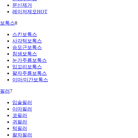
문신제거
레이저제모
HOT
보톡스
8
스킨보톡스
사각턱보톡스
승모근보톡스
침샘보톡스
눈가주름보톡스
입꼬리보톡스
팔자주름보톡스
이마/미간보톡스
필러
7
입술필러
이마필러
코필러
귀필러
턱필러
팔자필러